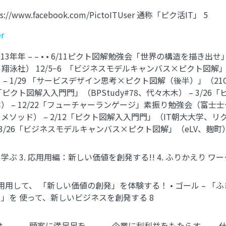
ww.facebook.com/PictoITUser 通称「ピク活IT」 5
r
2013年年 – – • • 6/11ピクト図解勉強会「世界の構造を描き
翔泳社） 12/5−6 「ビジネスモデルキャンバス×ピクト図解」（熊
1/29 「サービスデザイン思考×ピクト図解（後半）」（21Ca
クト図解⼊入⾨門」（BPStudy#78、代々⽊木） – 3/26「ピ
 12/22「フューチャーランゲージ」素振り勉強会（富⼠士ゼロック
rks、クラスメソッド） – 2/12「ピクト図解⼊入⾨門」（IT朝⼤大学
3/26「ビジネスモデルキャンバス×ピクト図解」（eLV、麹町）
解を学ぶ 3. 応⽤用編：新しい価値を創発する!! 4. ふりかえり ワ
を活⽤用して、 「新しい価値の創発」を体験する！ • ゴール –
）」を 使って、新しいビジネスを創発する 8
とは、 顧客に満⾜足を、 企業に利利益をもたらす 仕組