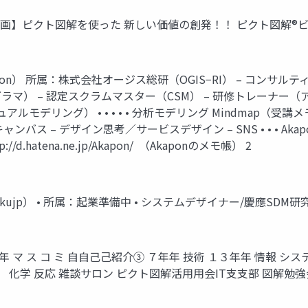
0 【新企画】ピクト図解を使った 新しい価値の創発！！ ピクト図解®
pon） 所属：株式会社オージス総研（OGIS−RI） – コンサル
マ） – 認定スクラムマスター（CSM） – 研修トレーナー（
ュアルモデリング） • • • • • 分析モデリング Mindmap
– デザイン思考／サービスデザイン – SNS • • • Akapon2
tp://d.hatena.ne.jp/Akapon/ （Akaponのメモ帳） 2
kujp） • 所属：起業準備中 • システムデザイナー/慶應SDM
マ ス コ ミ ⾃自⼰己紹介③ ７年年 技術 １３年年 情報 シス
っち） 化学 反応 雑談サロン ピクト図解活⽤用会IT⽀支部 図解