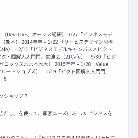
出せ」（DevLOVE、オージス総研） 3/27「ビジネスモデ
本） 2014年年 – 1/22 「サービスデザイン思考
fe） – 2/11「ビジネスモデルキャンバス×ピクト
クト図解⼊入⾨門」勉強会（21Cafe） – 9/30「ビジ
ス六六本⽊木） 2015年年 – 1/28「Value
、リクルートジョブズ） – 2/19「ピクト図解⼊入⾨門
 6
ークショップ 7
 「ふきだし」を使って、顧客ニーズにあ ったビジネスを
みのこと」 （『ビジネスモデル思考法』川上昌直