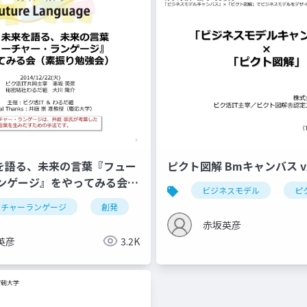
来を語る、未来の言葉『フュー
ピクト図解 Bmキャンバス v2
ンゲージ』をやってみる会
ビジネスモデル
ピ
強会）
ピクト図解
itエンジニア勉強会
ピク活it
ーチャーランゲージ
創発
未来
素振り
勉強会
赤坂英彦
英彦
3.2K