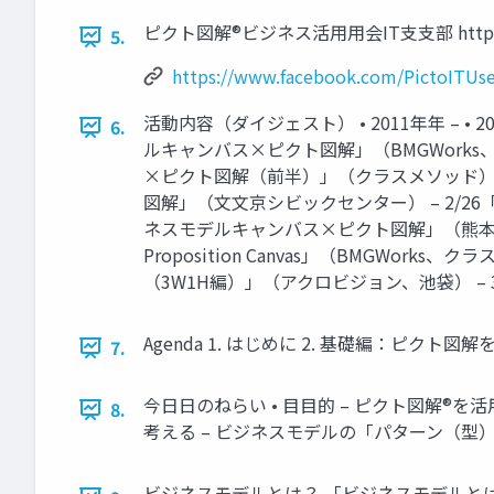
ピクト図解®ビジネス活⽤用会IT⽀支部 https://w
5.
https://www.facebook.com/PictoITUse
活動内容（ダイジェスト） • 2011年年 – • 
6.
ルキャンバス×ピクト図解」（BMGWorks、
×ピクト図解（前半）」（クラスメソッド） – 
図解」（⽂文京シビックセンター） – 2/26「ピ
ネスモデルキャンバス×ピクト図解」（熊本） –
Proposition Canvas」（BMGWo
（3W1H編）」（アクロビジョン、池袋） – 
Agenda 1. はじめに 2. 基礎編：ピクト図
7.
今⽇日のねらい • ⽬目的 – ピクト図解®
8.
考える – ビジネスモデルの「パターン（型
ビジネスモデルとは？ 「ビジネスモデル