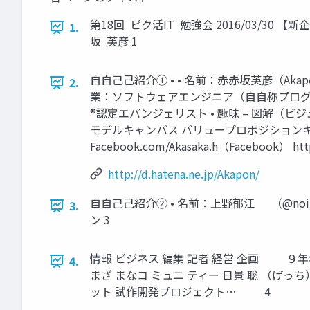
第18回 ピク活IT 勉強会 2016/03/3
1.
坂 英彦 1
⾃自⼰己紹介① • • 名前：⾚赤坂英彦（Aka
2.
業：ソフトウェアエンジニア（⾃自称プログラ
®認定エバンジェリスト • 趣味 – 図解（ビジ
モデルキャンバス バリュープロポジションキャンバス 
Facebook.com/Akasaka.h（Facebook） ht
http://d.hatena.ne.jp/Akapon/
⾃自⼰己紹介② • 名前：上野郁江 （@noi
3.
ン 3
情報 ビジネス 編集 記者 経営 企画 ９年年 
4.
まざ まなコ ミュニ ティー 日景 聡 （げ
ット 試作開発プロジェクト… 4