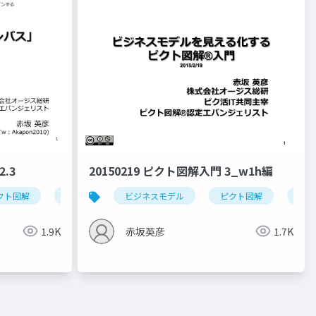
.3
20150219 ピクト図解入門 3_w1h編
クト図解
デザインのすゝめ
ビジネスモデル
くまもとデザインネットワーク
ピクト図解
3w
ピク活it
秘密結社わるだ組
1.9K
赤坂英彦
1.7K