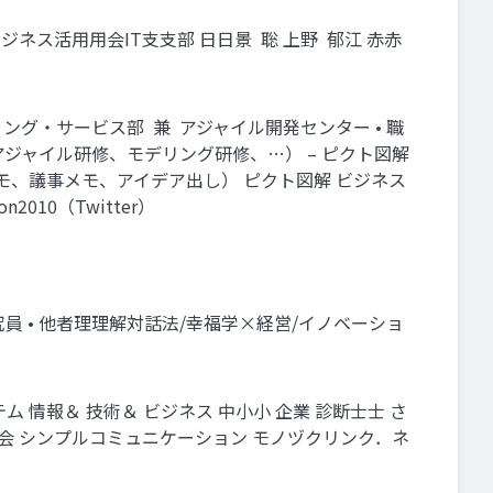
ビジネス活⽤用会IT⽀支部 ⽇日景 聡 上野 郁江 ⾚赤
ティング・サービス部 兼 アジャイル開発センター • 職
アジャイル研修、モデリング研修、…） – ピクト図解
（受講メモ、議事メモ、アイデア出し） ピクト図解 ビジネス
010（Twitter）
研究員 • 他者理理解対話法/幸福学×経営/イノベーショ
テム 情報＆ 技術＆ ビジネス 中⼩小 企業 診断⼠士 さ
勉強会 シンプルコミュニケーション モノヅクリンク．ネ