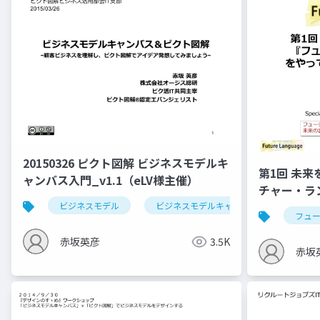
20150326 ピクト図解 ビジネスモデルキ
第1回 未
ャンバス入門_v1.1（eLV様主催）
チャー・ラ
（素振り勉
ビジネスモデル
ビジネスモデルキャンバス
bmg
フュ
赤坂英彦
3.5K
赤坂