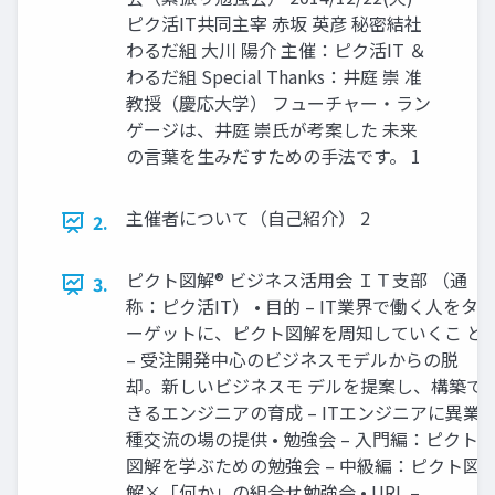
ピク活IT共同主宰 赤坂 英彦 秘密結社
わるだ組 大川 陽介 主催：ピク活IT ＆
わるだ組 Special Thanks：井庭 崇 准
教授（慶応大学） フューチャー・ラン
ゲージは、井庭 崇氏が考案した 未来
の言葉を生みだすための手法です。 1
主催者について（自己紹介） 2
2.
ピクト図解® ビジネス活用会 ＩＴ支部 （通
3.
称：ピク活IT） • 目的 – IT業界で働く人をタ
ーゲットに、ピクト図解を周知していくこ と
– 受注開発中心のビジネスモデルからの脱
却。新しいビジネスモ デルを提案し、構築で
きるエンジニアの育成 – ITエンジニアに異業
種交流の場の提供 • 勉強会 – 入門編：ピクト
図解を学ぶための勉強会 – 中級編：ピクト図
解×「何か」の組合せ勉強会 • URL –