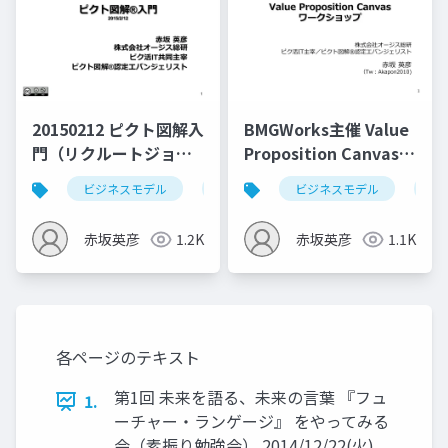
20150212 ピクト図解入
BMGWorks主催 Value
門（リクルートジョブ
Proposition Canvas
ズ様 IT朝大学）
ワークショップ
ビジネスモデル
ピクト図解
ビジネスモデル
リクルートジョブズ
バ
(2015/01/28)
赤坂英彦
1.2K
赤坂英彦
1.1K
各ページのテキスト
第1回 未来を語る、未来の言葉 『フュ
1.
ーチャー・ランゲージ』 をやってみる
会（素振り勉強会） 2014/12/22(火)