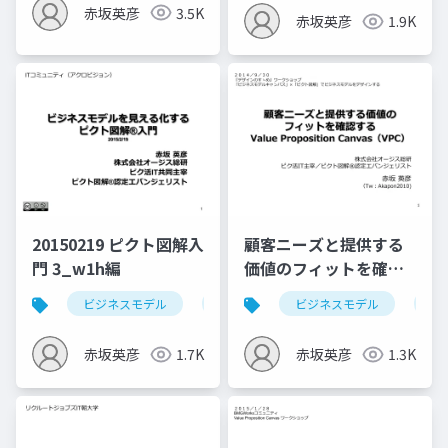
赤坂英彦
3.5K
赤坂英彦
1.9K
20150219 ピクト図解入
顧客ニーズと提供する
門 3_w1h編
価値のフィットを確認
する Value
ビジネスモデル
ピクト図解
ビジネスモデル
3w1hシート
バ
Proposition
Canvas（VPC）
赤坂英彦
1.7K
赤坂英彦
1.3K