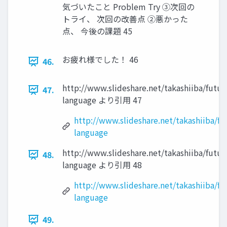
気づいたこと Problem Try ③次回の
トライ、 次回の改善点 ②悪かった
点、 今後の課題 45
お疲れ様でした！ 46
46.
http://www.slideshare.net/takashiiba/futur
47.
language より引用 47
http://www.slideshare.net/takashiiba/fu
language
http://www.slideshare.net/takashiiba/futur
48.
language より引用 48
http://www.slideshare.net/takashiiba/fu
language
49.