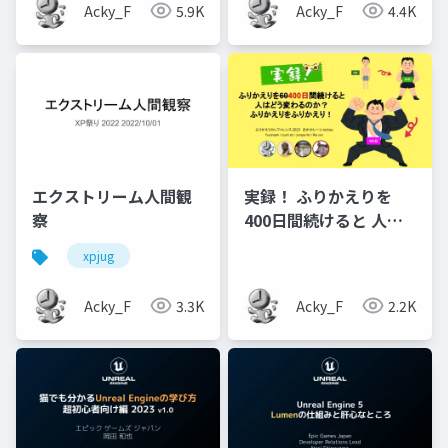
Acky_F
5.9K
Acky_F
4.4K
エクストリーム人間観
実録！ ふりかえりを
察
400日間続けると 人は
どう変わるのか？ ふり
xpjug
かえりをふりかえり！
Acky_F
3.3K
Acky_F
2.2K