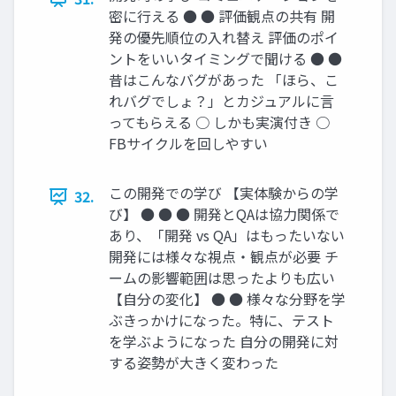
密に行える ● ● 評価観点の共有 開
発の優先順位の入れ替え 評価のポイ
ントをいいタイミングで聞ける ● ●
昔はこんなバグがあった 「ほら、こ
れバグでしょ？」とカジュアルに言
ってもらえる ○ しかも実演付き ○
FBサイクルを回しやすい
この開発での学び 【実体験からの学
32.
び】 ● ● ● 開発とQAは協力関係で
あり、「開発 vs QA」はもったいない
開発には様々な視点・観点が必要 チ
ームの影響範囲は思ったよりも広い
【自分の変化】 ● ● 様々な分野を学
ぶきっかけになった。特に、テスト
を学ぶようになった 自分の開発に対
する姿勢が大きく変わった