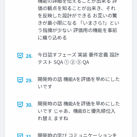
機能の詳細を伝えることが出来る 評
価の観点を知ることが出来き、それ
を反映した設計ができる お互いの驚
きが最小限になる 「いまさら?」とい
う指摘が少ない 評価用の機能を事前
に織り込める
今日話すフェーズ 実装 要件定義 設計
28.
テスト SQA ① ② ③ QA
開発時の話 機能Aを評価を早めにした
29.
いです
開発時の話 機能Aを評価を早めにした
30.
いです じゃあ、機能Bと優先順位入
れ替え ますね
開発時の学び コミュニケーションを
31.