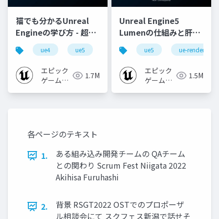
猫でも分かるUnreal
Unreal Engine5
Engineの学び方 - 超初
Lumenの仕組みと肝心
心者向け編 - 2023 v1.0
なところ
ue4
ue5
ue-beginner
ue5
ue-rendering
エピック
エピック
1.7M
1.5M
ゲームズ
ゲームズ
ジャパン
ジャパン
各ページのテキスト
ある組み込み開発チームの QAチーム
1.
との関わり Scrum Fest Niigata 2022
Akihisa Furuhashi
背景 RSGT2022 OSTでのプロポーザ
2.
ル相談会にて スクフェス新潟で話せそ