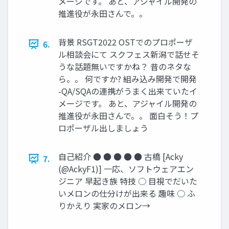
メージです。 あと、アジャイル開発の
推進役が永田さんで。。
背景 RSGT2022 OSTでのプロポーザ
6.
ル相談会にて スクフェス新潟で話せそ
うな話題無いですかね？ 昔のネタな
ら。。 何ですか? 組み込み開発で開発
-QA/SQAの連携がうまく出来ていたイ
メージです。 あと、アジャイル開発の
推進役が永田さんで。。 面白そう！プ
ロポーザル出しましょう
自己紹介 ● ● ● ● ● 古橋 [Acky
7.
(@AckyF1)] 一応、ソフトウェアエン
ジニア 早起き族 特技 ○ 目視でだいた
いメロンの仕分けが出来る 趣味 ○ ふ
りかえり 実家のメロン→