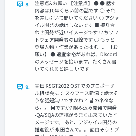
注意点&お願い 【注意点】 ● ● 話す
8.
内容は10年くらい前の話です ○ それ
を差し引いて聞いてください ○ アジャ
イル開発の話はしないです ■ 擦り合
わせ開発が近いイメージです いちソフ
トウェア開発者の目線です ○ もっと
登場人物・作業があったはず。。 【お
願い】 ● 適宜余裕があれば、Discord
のメッセージを拾います。たくさん書
いてくれると嬉し いです
宣伝 RSGT2022 OSTでのプロポーザ
9.
ル相談会にて スクフェス新潟で話せそ
うな話題無いですかね？ 昔のネタな
ら。。 何ですか? 組み込み開発で開発
-QA/SQAの連携がうまく出来ていたイ
メージです。 あと、アジャイル開発の
推進役が 永田さんで。。 面白そう！プ