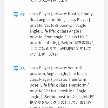
のクラスが存在します。
class Player { private: float x; float y;
57.
float angle; int life; }; class Player {
private: Vector2 position; Angle
angle; Life life; }; class Angle {
private: float angle; }; class Life {
private: int life; }; Before 状態変数が
２つになるまで、段階的に変更して
いきます。 After
class Player { private: Vector2
58.
position; Angle angle; Life life; };
class Player { private: Transform
pose; Life life; }; class Transform {
private: Vector2 position; Angle
angle; }; Before positionとangleは座
標変換を扱うクラスとして、まとめ