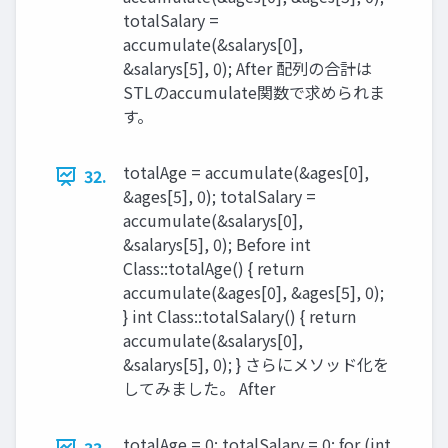
totalSalary =
accumulate(&salarys[0],
&salarys[5], 0); After 配列の合計は
STLのaccumulate関数で求められま
す。
totalAge = accumulate(&ages[0],
32.
&ages[5], 0); totalSalary =
accumulate(&salarys[0],
&salarys[5], 0); Before int
Class::totalAge() { return
accumulate(&ages[0], &ages[5], 0);
} int Class::totalSalary() { return
accumulate(&salarys[0],
&salarys[5], 0); } さらにメソッド化を
してみました。 After
totalAge = 0; totalSalary = 0; for (int