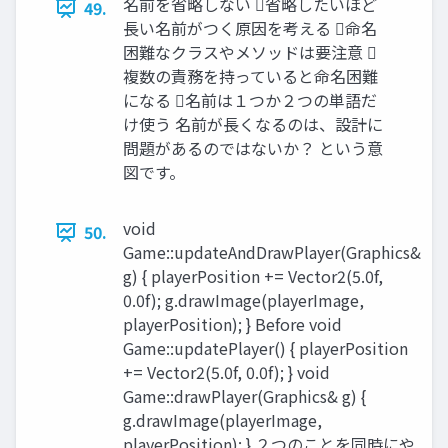
名前を省略しない 省略したいほど
49.
長い名前がつく原因を考える 命名
困難なクラスやメソッドは要注意 
複数の責務を持っていると命名困難
になる 名前は１つか２つの単語だ
け使う 名前が長くなるのは、設計に
問題があるのではないか？ という意
図です。
void
50.
Game::updateAndDrawPlayer(Graphics&
g) { playerPosition += Vector2(5.0f,
0.0f); g.drawImage(playerImage,
playerPosition); } Before void
Game::updatePlayer() { playerPosition
+= Vector2(5.0f, 0.0f); } void
Game::drawPlayer(Graphics& g) {
g.drawImage(playerImage,
playerPosition); } ２つのことを同時にや