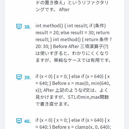
ドの置き換え」というリファクタリ
ングです。 After
int method() { int result; if (条件)
38.
result = 20; else result = 30; return
result; } int method() { return 条件 ?
20: 30; } Before After 三項演算子(?)
は使いすぎると、わかりにくくなり
ますが、単純なケースでは有用です。
if (x < 0) { x = 0; } else if (x > 640) { x
39.
= 640; } Before x = max(0, min(640,
x)); After 上記のようなif文は、よく
見かけますが、STLのmin,max関数
で書き直せます。
if (x < 0) { x = 0; } else if (x > 640) { x
40.
= 640; } Before x = clamp(x, 0, 640);