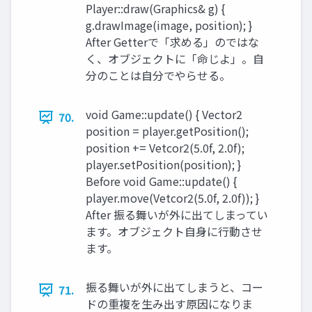
Player::draw(Graphics& g) {
g.drawImage(image, position); }
After Getterで「求める」のではな
く、オブジェクトに「命じよ」。自
分のことは自分でやらせる。
void Game::update() { Vector2
70.
position = player.getPosition();
position += Vetcor2(5.0f, 2.0f);
player.setPosition(position); }
Before void Game::update() {
player.move(Vetcor2(5.0f, 2.0f)); }
After 振る舞いが外に出てしまってい
ます。オブジェクト自身に行動させ
ます。
振る舞いが外に出てしまうと、コー
71.
ドの重複を生み出す原因になりま