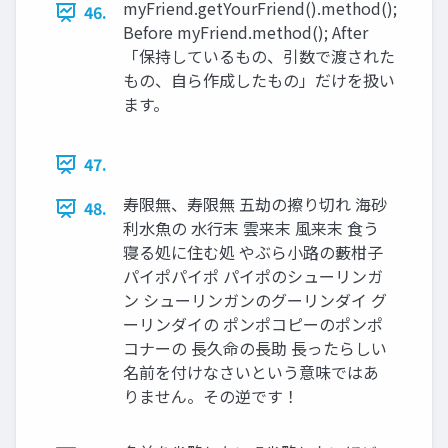
myFriend.getYourFriend().method();
46.
Before myFriend.method(); After
「保持しているもの、引数で渡された
もの、自ら作成したもの」だけを扱い
ます。
47.
寿限無、寿限無 五劫の擦り切れ 海砂
48.
利水魚の 水行末 雲来末 風来末 食う
寝る処に住む処 やぶら小路の藪柑子
パイポパイポ パイポのシューリンガ
ン シューリンガンのグーリンダイ グ
ーリンダイの ポンポコピーのポンポ
コナーの 長久命の長助 長ったらしい
名前を付けなさいという意味ではあ
りません。その逆です！