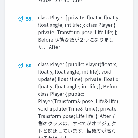
られそうです。 After
class Player { private: float x; float y;
59.
float angle; int life; }; class Player {
private: Transform pose; Life life; };
Before 状態変数が２つになりまし
た。 After
class Player { public: Player(float x,
60.
float y, float angle, int life); void
update( float time); private: float x;
float y; float angle; int life; }; Before
class Player { public:
Player(Transform& pose, Life& life);
void update(Time& time); private:
Transform pose; Life life; }; After 右
側のクラスは、すべてがオブジェク
トと関連しています。抽象度が高く