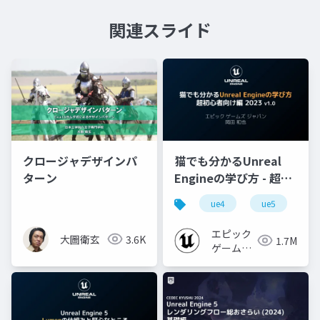
関連スライド
クロージャデザインパ
猫でも分かるUnreal
ターン
Engineの学び方 - 超初
心者向け編 - 2023 v1.0
ue4
ue5
u
エピック
大圖衛玄
3.6K
1.7M
ゲームズ
ジャパン