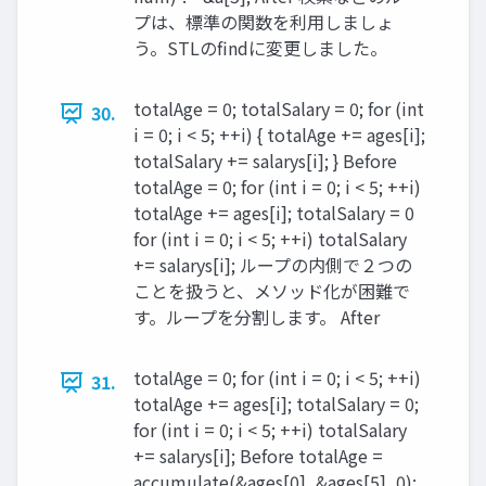
プは、標準の関数を利用しましょ
う。STLのfindに変更しました。
totalAge = 0; totalSalary = 0; for (int
30.
i = 0; i < 5; ++i) { totalAge += ages[i];
totalSalary += salarys[i]; } Before
totalAge = 0; for (int i = 0; i < 5; ++i)
totalAge += ages[i]; totalSalary = 0
for (int i = 0; i < 5; ++i) totalSalary
+= salarys[i]; ループの内側で２つの
ことを扱うと、メソッド化が困難で
す。ループを分割します。 After
totalAge = 0; for (int i = 0; i < 5; ++i)
31.
totalAge += ages[i]; totalSalary = 0;
for (int i = 0; i < 5; ++i) totalSalary
+= salarys[i]; Before totalAge =
accumulate(&ages[0], &ages[5], 0);