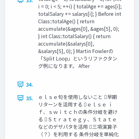
33.
i = 0; i < 5; ++i) { totalAge += ages[i];
totalSalary += salarys[i]; } Before int
Class::totalAge() { return
accumulate(&ages[0], &ages[5], 0);
} int Class::totalSalary() { return
accumulate(&salarys[0],
&salarys[5], 0); } Martin Fowlerの
「Split Loop」というリファクタン
グ例になります。 After
34.
ｅｌｓｅ句を使用しないこと 早期
35.
リターンを活用する ｅｌｓｅ ｉ
ｆ、ｓｗｉｔｃｈの条件分岐を避け
る Ｓｔｒａｔｅｇｙ、Ｓｔａｔｅ
などのデザパタを活用 三項演算子
（？）を利用する 条件分岐を単純化