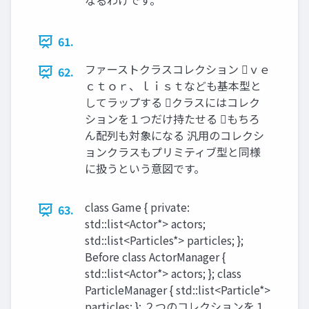
なるわけです。
61.
ファーストクラスコレクション ｖｅ
62.
ｃｔｏｒ、ｌｉｓｔなども基本型と
してラップする クラスにはコレク
ションを１つだけ持たせる もちろ
ん配列も対象になる 汎用のコレクシ
ョンクラスもプリミティブ型と同様
に扱うという意図です。
class Game { private:
63.
std::list<Actor*> actors;
std::list<Particles*> particles; };
Before class ActorManager {
std::list<Actor*> actors; }; class
ParticleManager { std::list<Particle*>
particles; }; ２つのコレクションを１