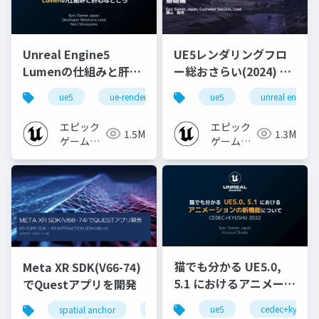
Unreal Engine5
UE5レンダリングフロ
Lumenの仕組みと肝心
ー総おさらい(2024) 基
なところ
礎編！
ue5
ue-rendering
ue-lumen
ue5
unreal engine
[CEDEC+KYUSHU
2024]
エピック
エピック
1.5M
1.3M
ゲームズ
ゲームズ
ジャパン
ジャパン
猫でも分かる UE5.0,
Meta XR SDK(V66-74)
5.1 におけるアニメーシ
でQuestアプリを開発
ョンの新機能について
ue5
cedec+kyushu
spatial anchor
unity
quest pro
shapereco
【CEDEC+KYUSHU