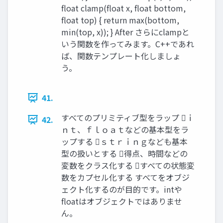
float clamp(float x, float bottom,
float top) { return max(bottom,
min(top, x)); } After さらにclampと
いう関数を作ってみます。C++であれ
ば、関数テンプレート化しましょ
う。
41.
すべてのプリミティブ型をラップ ｉ
42.
ｎｔ、ｆｌｏａｔなどの基本型をラ
ップする ｓｔｒｉｎｇなども基本
型の扱いとする 得点、時間などの
変数をクラス化する すべての状態変
数をカプセル化する すべてをオブジ
ェクト化するのが目的です。intや
floatはオブジェクトではありませ
ん。