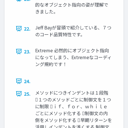
的なオブジェクト指向の姿が理解で
きました。
Jeff Bayが冒頭で紹介している、７つ
22.
のコード品質特性です。
Extreme 必然的にオブジェクト指向
23.
になってしまう、Extremeなコーディ
ング規約です！
24.
メソッドにつきインデントは１段階
25.
１つのメソッドごとに制御文を１つ
に制限 ｉｆ、ｆｏｒ、ｗｈｉｌｅ
ごとにメソッド化する 制御文の内
側をメソッド化する 早期リターンを
活用しインデントを浅くする 制御文