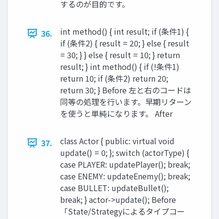
するのが目的です。
int method() { int result; if (条件1) {
36.
if (条件2) { result = 20; } else { result
= 30; } } else { result = 10; } return
result; } int method() { if (!条件1)
return 10; if (条件2) return 20;
return 30; } Before 左と右のコードは
同等の処理を行います。早期リターン
を使うと単純になります。 After
class Actor { public: virtual void
37.
update() = 0; }; switch (actorType) {
case PLAYER: updatePlayer(); break;
case ENEMY: updateEnemy(); break;
case BULLET: updateBullet();
break; } actor->update(); Before
「State/Strategyによるタイプコー