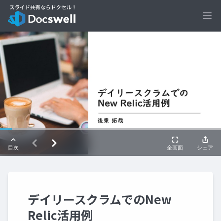
Ope
デイリースクラムでのNew
Relic活用例