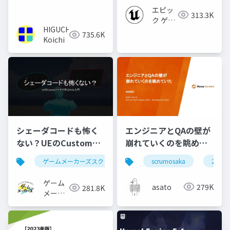
2023】
エピッ
313.3K
ク ゲー
HIGUCHI
ムズ ジ
735.6K
Koichi
ャパン
シェーダコードも怖く
エンジニアとQAの壁が
ない？UEのCustomノ
崩れていくのを眺めて
ードで学ぶHLSL入門
いた #scrumosaka
ゲームメーカーズスクランブル
scrumosaka
ゲーム制作
ue5
2024
ゲーム
asato
279K
281.8K
メーカ
ーズ