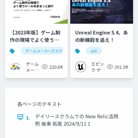
【2023年版】ゲーム制
Unreal Engine 5.4、あ
作の現場でよく使うツ
の新機能を追え！
ールをまるっと紹介
ゲームメーカーズスクランブル
ue5
ゲーム制作
ツール
ゲーム
エピッ
220.6K
201.3K
メーカ
ク ゲー
ーズ
ムズ ジ
ャパン
各ページのテキスト
デイリースクラムでの New Relic活用
1.
例 後東 拓哉 2024/9/11 1