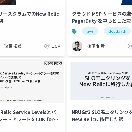
ースクラムでのNew Relic
クラウド MSP サービスの進
例
PagerDuty を中心とした
監視基盤
aws
cloudpack
後藤 拓哉
1.5K
後藤 和貴
Relic Service Levelsとバ
NRUG#2 SLOモニタリング
レートアラートをCDK for
New Relicに移行した話
raformで設定してSLOモニタ