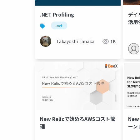
.NET Profiling
デイリ
活用
.net
Takayoshi Tanaka
1K
New Relicで始めるAWSコスト管
New 
理
ーン
Ter