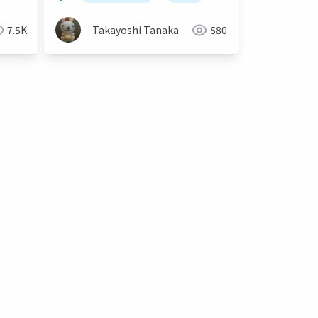
7.5K
Takayoshi Tanaka
580