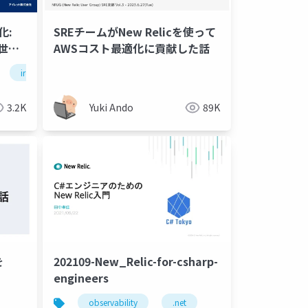
化:
SREチームがNew Relicを使って
次世代
AWSコスト最適化に貢献した話
iret
google cloud
pagerduty
datadog
new
3.2K
Yuki Ando
89K
を
202109-New_Relic-for-csharp-
engineers
observability
.net