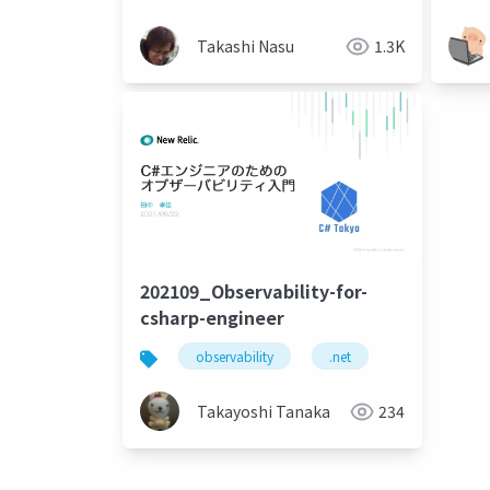
リン
Takashi Nasu
1.3K
202109_Observability-for-
csharp-engineer
observability
.net
Takayoshi Tanaka
234