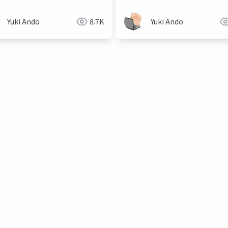
グをセルフサービス化した話
Yuki Ando
8.7K
Yuki Ando