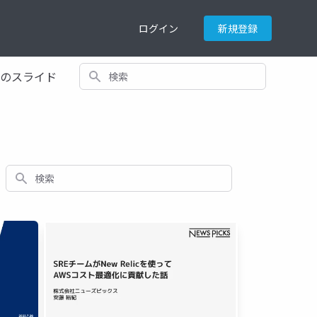
ログイン
新規登録
検索
てのスライド
検索