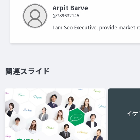
Arpit Barve
@789632145
I am Seo Executive. provide market r
関連スライド