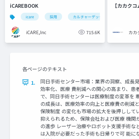
iCAREBOOK
【カカクコ
icare
採用
カルチャーデック
採用資料
iCARE,Inc
715.6K
カカ
各ページのテキスト
同日手術センター市場：業界の洞察、成長見 通し、2
1.
効率化、医療 費削減への関心の高まり、患
で、同日手術センターは医療制度の変革を 
の成長は、医療効率の向上と医療費の削減と
保険制度 の変化も市場の拡大を後押しして
抑えられるため、保険会社および医療 機関
の進歩 レーザー治療やロボット支援手術な
は入院が必要だった手術も日帰りで可 能に