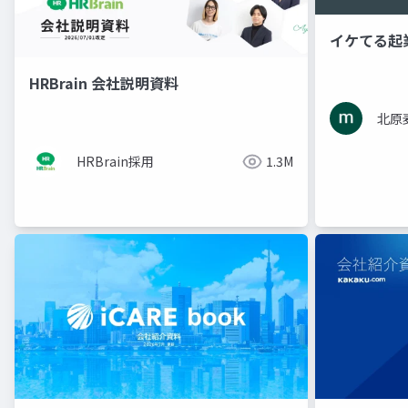
イケてる起
HRBrain 会社説明資料
北原
HRBrain採用
1.3M