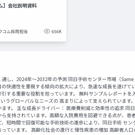
ム】会社説明資料
クコム採用担当
656K
024年～2032年の予測 同日手術センター市場（Same Day Su
者の快適性を重視する傾向の拡大により、急速な成長を遂げてい
牽引する重要な役割を担っています。 無料サンプルレポートを入
いうグローバルなニーズの 高まりによって支えられています
います。 主な成長ドライバー： 医療費削減と効率性の追求 
から支持されています。高額な入院費用を回避できる点が、患者
ど、短時間で回復可能な手術技術の進歩により、同日手術 セン
なっています。 高齢化社会の進行と慢性疾患の増加 高齢者人