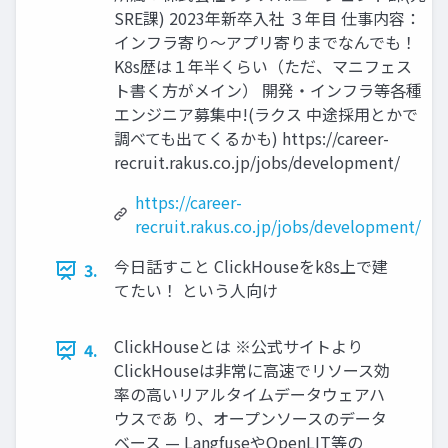
SRE課) 2023年新卒入社 ３年目 仕事内容：
インフラ寄り〜アプリ寄りまでなんでも！
K8s歴は１年半くらい（ただ、マニフェス
ト書く方がメイン） 開発・インフラ等各種
エンジニア募集中!(ラクス 中途採用とかで
調べても出てくるかも) https://career-
recruit.rakus.co.jp/jobs/development/
https://career-
recruit.rakus.co.jp/jobs/development/
今日話すこと ClickHouseをk8s上で建
3.
てたい！ という人向け
ClickHouseとは ※公式サイトより
4.
ClickHouseは非常に高速でリソース効
率の高いリアルタイムデータウェアハ
ウスであ り、オープンソースのデータ
ベース — LangfuseやOpenLIT等の