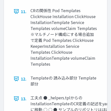
CRの関係性 Pod Templates
11.
ClickHouse Installation ClickHouse
InstallationTemplate Service
Templates volumeClaim Templates
※マルチノード構成にする場合追加
で定義 Pod Templates ClickHouse
KeeperInstallation Service
Templates ClickHouse
InstallationTemplate volumeClaim
Templates
Templateの 読み込み部分 Template
12.
部分
工夫点 ● _helpers.tplからの
13.
InstallationTemplateのCR定義の記述をyam
に移動 ○ ○ ● サンプルのリポジトリはほぼ