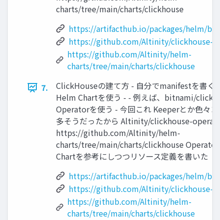
charts/tree/main/charts/clickhouse
https://artifacthub.io/packages/helm/bi
https://github.com/Altinity/clickhouse-o
https://github.com/Altinity/helm-
charts/tree/main/charts/clickhouse
ClickHouseの建て方 - 自分でmanifestを書
7.
Helm Chartを使う - - 例えば、bitnami/clickh
Operatorを使う - 今回これ Keeperとか色
多そうだったから Altinity/clickhouse-operat
https://github.com/Altinity/helm-
charts/tree/main/charts/clickhouse Oper
Chartを参考にしつつリソース定義を書いた
https://artifacthub.io/packages/helm/bi
https://github.com/Altinity/clickhouse-o
https://github.com/Altinity/helm-
charts/tree/main/charts/clickhouse