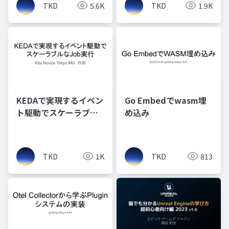
TKD
5.6K
TKD
1.9K
KEDAで実現するイベン
Go Embedでwasm埋
ト駆動でスケーラブル
め込み
なJob実行
TKD
1K
TKD
813