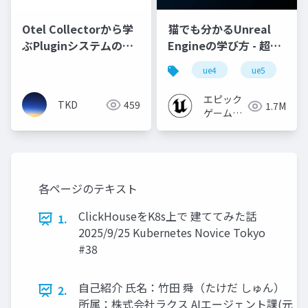
Otel Collectorから学
猫でも分かるUnreal
ぶPluginシステムの実
Engineの学び方 - 超初
装
心者向け編 - 2023 v1.0
ue4
ue5
u
エピック
TKD
459
1.7M
ゲームズ
ジャパン
各ページのテキスト
ClickHouseをK8s上で 建ててみた話
1.
2025/9/25 Kubernetes Novice Tokyo
#38
自己紹介 氏名：竹田 舜（たけだ しゅん）
2.
所属：株式会社ラクス AIエージェント課(元