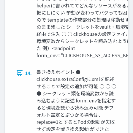
helperに書かれててどんなリソースがあるか
握にしにくい 挙動が変わってバグっても困る
ので templateの作成部分の処理は移動せず
のまま残した シークレットをvault・環境変
経由で注入 ○ ○ clickhouseの設定ファイル
環境変数からシークレットを読み込むように
た 例）<endpoint
form_env=”CLICKHOUSE_S3_ACCESS_KEY
書き換えポイント ●
14.
clickhouse.extraConfigにxmlを記述
することで設定の追加が可能 ○ ○ ○
● シークレット類を環境変数から読
み込むように記述 form_envを指定す
ると環境変数から読み込み可能 デフ
ォルト設定とぶつかる場合は、
replace=1とするとPodの起動が失敗
せず設定を置き換え起動 ができた