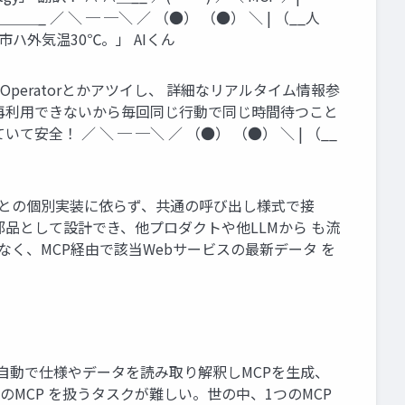
＿＿_ ／ ＼ ─ ─＼ ／ （●） （●） ＼ | （__人
 XX市ハ外気温30℃。」 AIくん
たOperatorとかアツイし、 詳細なリアルタイム情報参
？ 再利用できないから毎回同じ行動で同じ時間待つこと
！ ／ ＼ ─ ─＼ ／ （●） （●） ＼ | （__
ビスごとの個別実装に依らず、共通の呼び出し様式で接
た部品として設計でき、他プロダクトや他LLMから も流
はなく、MCP経由で該当Webサービスの最新データ を
○ 自動で仕様やデータを読み取り解釈しMCPを生成、
数のMCP を扱うタスクが難しい。世の中、1つのMCP