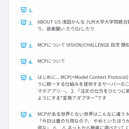
1.
ABOUT US 浅田かんな 九州大学大学院
2.
り、音楽聞い たりDJしたり
MCPについて VISION/CHALLENGE
3.
MCPについて
4.
はじめに... MCP(=Model Contex
5.
うに統一する仕組みを提供するサーバーのこと
マホアプリ…。 2. 「注文の仕方をひとつに
ようにする“変換アダプター”です
MCPがある世界とない世界はこんなに違う M
6.
「今日は曇のち雨なので、 やめといたほうが
奨な」 ∧＿∧ ネットから簡単に調べたﾝｺﾞくん （