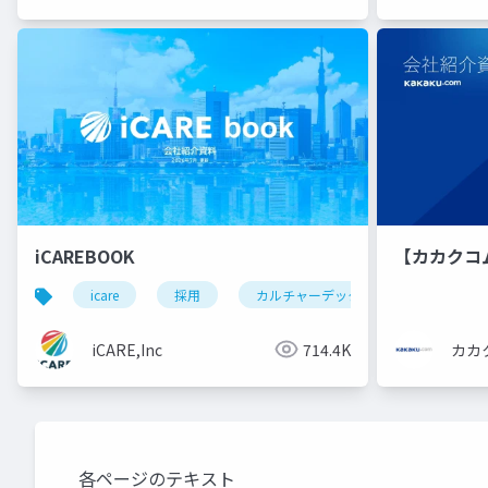
iCAREBOOK
【カカクコ
icare
採用
カルチャーデック
採用資料
iCARE,Inc
714.4K
カカ
各ページのテキスト