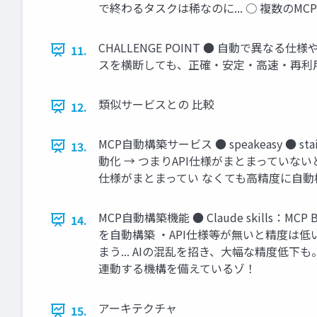
で終わるタスクは稀なのに... ○ 複数の
CHALLENGE POINT ● 自動で異
11.
スを横断しても、正確・安定・高速・再利
類似サービスとの 比較
12.
MCP自動構築サービス ● speakeasy ● 
13.
動化 → つまりAPI仕様がまとまっていないと自動構
仕様がまとまってい なくても高精度に自動
MCP自動構築機能 ● Claude skills
14.
を自動構築 ・API仕様等が無いと精度は低い
まう... AIの混乱を招き、大幅な精度低下も。 /
連動する機構を備えているゾ！
アーキテクチャ
15.