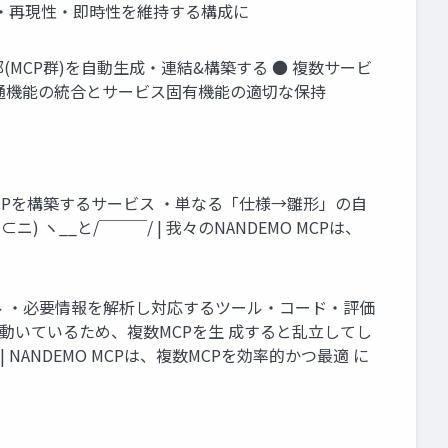
確性・再現性・即時性を維持する構成に
部(MCP群)を自動生成・連結&構築する ● 複数サービ
共通機能の統合とサービス固有機能の適切な保持
erなどからMCPを構築するサービス ・単なる「仕様→雛形」の自
⊂ニ) ヽ__と/￣￣￣/ | 我々のNANDEMO MCPは、
自動生成スキル ・必要情報を解析し対応するツール・コード・評価
構造で動いているため、複数MCPを生 成すると乱立してし
￣/ | NANDEMO MCPは、複数MCPを効率的かつ最適 に