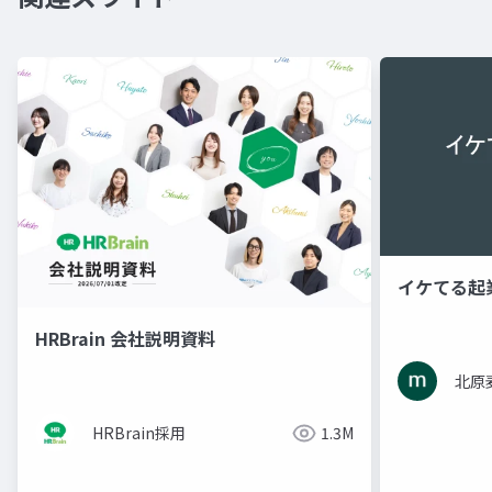
イケてる起
HRBrain 会社説明資料
北原
HRBrain採用
1.3M