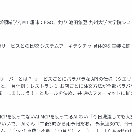
統合新領域学府M1 趣味：FGO、釣り 池田悠登 九州大学大学院
 目次 類似サービスとの比較 システムアーキテクチャ 具体的な実装に
t Protocol)サーバーとは？ サービスごとにバラバラな APIの仕
。 具体例：レストラン 1. お店ごとに注文方法が全部バラ
統一しましょう！」とルールを決め、共 通のフォーマットに揃える
CPを使ってないAI MCPを使ってるAI わい「今日洗濯しても
いいで」 AIくん「午後3時から雨予報だお。 外気温30℃、今
 ´･ω･) 真偽も不明 （ つ旦と） と＿）＿） 「くぁwせdrftgy」