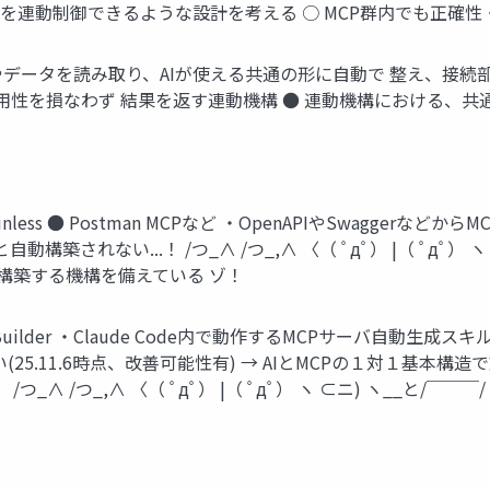
MCPを連動制御できるような設計を考える ○ MCP群内でも正
なる仕様やデータを読み取り、AIが使える共通の形に自動で 整え、接続
用性を損なわず 結果を返す連動機構 ● 連動機構における、
stainless ● Postman MCPなど ・OpenAPIやSwagg
築されない...！ /つ_∧ /つ_,∧ 〈（ ﾟдﾟ） |（ ﾟдﾟ） ヽ 
構築する機構を備えている ゾ！
：MCP Builder ・Claude Code内で動作するMCPサーバ
(25.11.6時点、改善可能性有) → AIとMCPの１対１基本
つ_∧ /つ_,∧ 〈（ ﾟдﾟ） |（ ﾟдﾟ） ヽ ⊂ニ) ヽ__と/￣￣