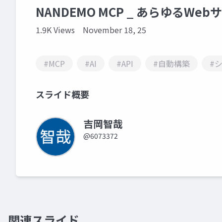
NANDEMO MCP _ あらゆるW
1.9K Views
November 18, 25
#MCP
#AI
#API
#自動構築
#
スライド概要
吉岡智哉
@6073372
関連スライド