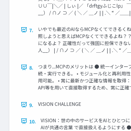
∪∪￣|＼／ | しぃ |／ 「drftgyふじこl
__） / ∩ノ ⊃ ／ ( ＼ ／ ＿ノ | | .＼ 
いやでも最近のAIならMCPなくてできるくね ∧
7.
照しようと思えばMCPなくてできるよね？？
になるよ？ 正確性だって強固に担保できないのに
人__） | / ∩ノ ⊃ ／ ( ＼ ／ ＿ノ | | .＼ “
つまり...MCPのメリットは ● 統一イ
8.
続・実行できる。 • モジュール化と再利用性
用可能。 • 常に最新かつ正確な情報を取得：
API等を用いて直接取得するため、常に正
VISION CHALLENGE
9.
VISION：世の中のサービスをAIとひと
10.
AIが共通の言葉 で直接扱えるようにする ●