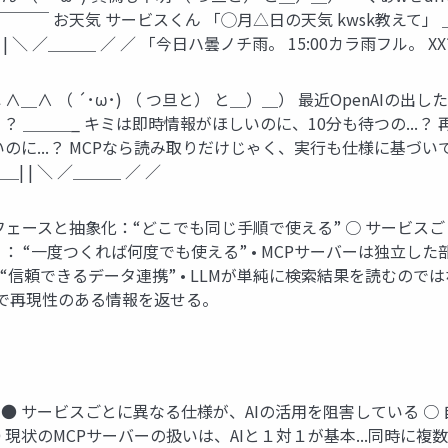
p」 ￣￣￣￣ お天気 サービスくん 「◯月△日の天気 kwsk教えて」 ＿
“ ／＿＿| | ＼ ／＿＿＿ ／ ／ 「今日ハ曇ノチ雨。 15:00カラ雨フル。
＿∧ （ ´･ω･) （ つ旦と） と＿）＿） 最近OpenAIの出し
？ ＿＿＿_ キミは即時情報がほしいのに、10分も待つの...
...？ MCPなら読み取りだけじゃく、実行も仕様に基づいていて安全
 ／＿＿| | ＼ ／＿＿＿ ／ ／
ンターフェースと抽象化：“どこでも同じ手順で使える” ○ サー
 ： “一度つくれば何度でも使える” • MCPサーバーは独立し
“信頼できるデータ連携” • LLMが単純に検索結果を読むので
確で再現性のある情報を返せる。
つに ● サービスごとに異なる仕様が、AIの活用を阻害している 
 現状のMCPサーバーの扱いは、AIと１対１が基本...同時に複