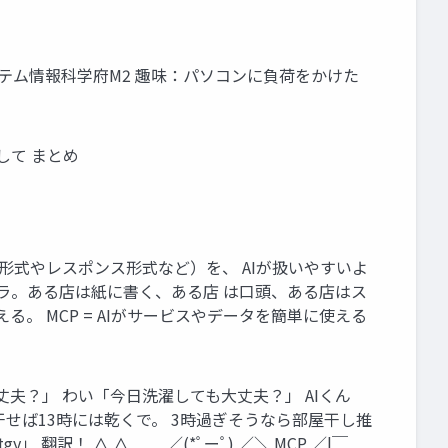
システム情報科学府M2 趣味：パソコンに負荷をかけた
関して まとめ
様（クエリ形式やレスポンス形式など）を、 AIが扱いやすいよ
バラ。ある店は紙に書く、ある店 は口頭、ある店はス
。 MCP = AIがサービスやデータを簡単に使える
大丈夫？」 わい「今日洗濯しても大丈夫？」 AIくん
干せば13時には乾くで。 3時過ぎそうなら部屋干し推
 翻訳！ ∧ ∧＿__ ／(*ﾟーﾟ) ／＼ MCP ／|￣