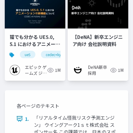
猫でも分かる UE5.0,
【DeNA】新卒エンジニ
5.1 におけるアニメーシ
ア向け 会社説明資料
ョンの新機能について
ue5
cedec+kyushu
ue-animation
ue-opt
【CEDEC+KYUSHU
2022】
エピック ゲ
DeNA新卒
1M
1M
ームズ ジャ
採用
パン
各ページのテキスト
「リアルタイム怪我リスク予測エンジ
1.
ン」 ウイングアーク1ｓｔ株式会社 ス
ポンサー名 この課題では、日本のスポ