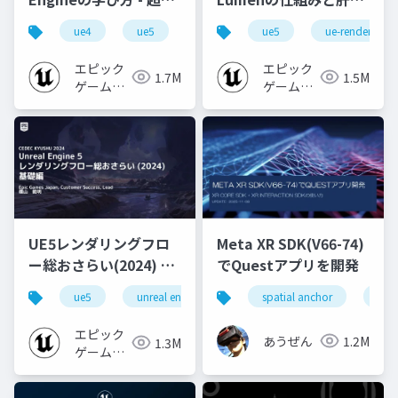
心者向け編 - 2023 v1.0
なところ
ue4
ue5
ue-beginner
ue5
ue-rendering
エピック
エピック
1.7M
1.5M
ゲームズ
ゲームズ
ジャパン
ジャパン
UE5レンダリングフロ
Meta XR SDK(V66-74)
ー総おさらい(2024) 基
でQuestアプリを開発
礎編！
ue5
unreal engine
ue-rendering
spatial anchor
unit
[CEDEC+KYUSHU
2024]
エピック
あうぜん
1.2M
1.3M
ゲームズ
ジャパン