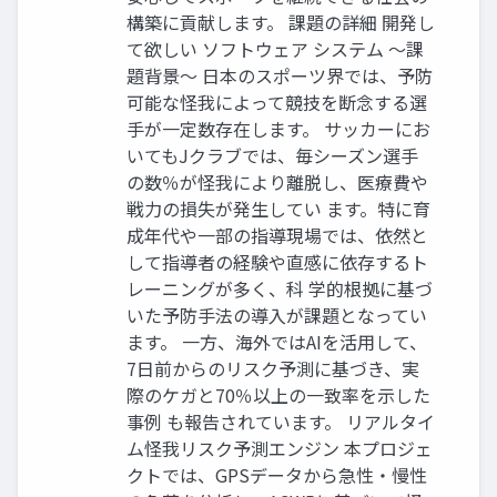
構築に貢献します。 課題の詳細 開発し
て欲しい ソフトウェア システム ～課
題背景～ 日本のスポーツ界では、予防
可能な怪我によって競技を断念する選
手が一定数存在します。 サッカーにお
いてもJクラブでは、毎シーズン選手
の数％が怪我により離脱し、医療費や
戦力の損失が発生してい ます。特に育
成年代や一部の指導現場では、依然と
して指導者の経験や直感に依存するト
レーニングが多く、科 学的根拠に基づ
いた予防手法の導入が課題となってい
ます。 一方、海外ではAIを活用して、
7日前からのリスク予測に基づき、実
際のケガと70％以上の一致率を示した
事例 も報告されています。 リアルタイ
ム怪我リスク予測エンジン 本プロジェ
クトでは、GPSデータから急性・慢性