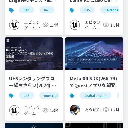
心者向け編 - 2023 v1.0
なところ
ue4
ue5
ue-beginner
ue5
ue-rendering
エピック
エピック
1.7M
1.5M
ゲームズ
ゲームズ
ジャパン
ジャパン
UE5レンダリングフロ
Meta XR SDK(V66-74)
ー総おさらい(2024) 基
でQuestアプリを開発
礎編！
ue5
unreal engine
ue-rendering
spatial anchor
unit
[CEDEC+KYUSHU
2024]
エピック
あうぜん
1.2M
1.3M
ゲームズ
ジャパン