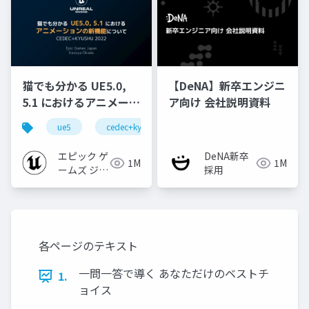
猫でも分かる UE5.0,
【DeNA】新卒エンジニ
5.1 におけるアニメーシ
ア向け 会社説明資料
ョンの新機能について
ue5
cedec+kyushu
ue-animation
ue-opt
【CEDEC+KYUSHU
2022】
エピック ゲ
DeNA新卒
1M
1M
ームズ ジャ
採用
パン
各ページのテキスト
一問一答で導く あなただけのベストチ
1.
ョイス