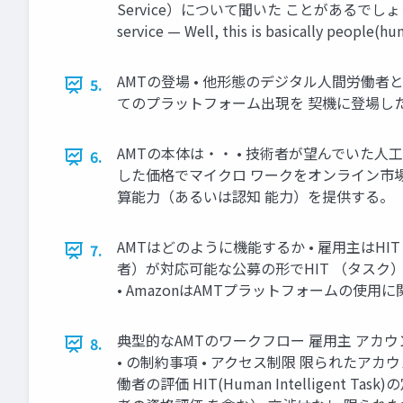
Service）について聞いた ことがあるでしょう。さて、
service — Well, this is basically people(hum
AMTの登場 • 他形態のデジタル人間労働者と同様
5.
てのプラットフォーム出現を 契機に登場した。 Me
AMTの本体は・・ • 技術者が望んでいた人
6.
した価格でマイクロ ワークをオンライン市場
算能力（あるいは認知 能力）を提供する。
AMTはどのように機能するか • 雇用主はHIT（
7.
者）が対応可能な公募の形でHIT （タスク
• AmazonはAMTプラットフォームの使
典型的なAMTのワークフロー 雇用主 アカウント
8.
• の制約事項 • アクセス制限 限られたアカ
働者の評価 HIT(Human Intelligent