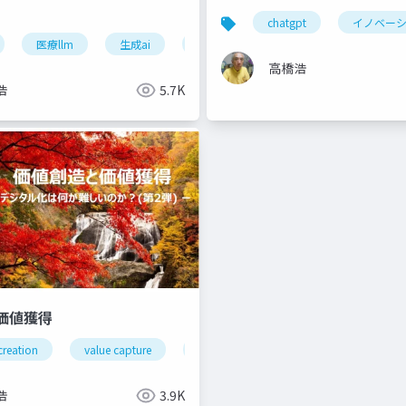
chatgpt
イノベー
バナンス
医療llm
エージェント介入
生成ai
医師免許試験
リスク
デジタル化
高橋浩
浩
5.7K
価値獲得
creation
value capture
オープンイノベーション
デジタル
iの今後
llm
浩
3.9K