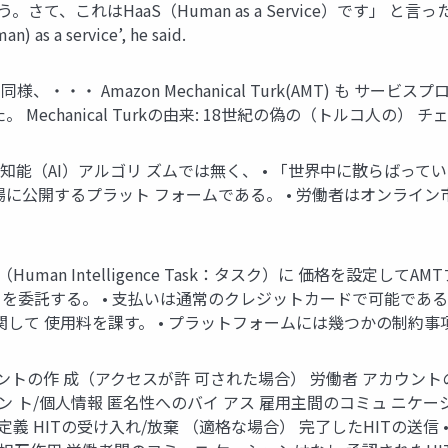
これはHaaS（Human as a Service）です」 と言った。（2006年）
an) as a service’, he said.
、・・・ Amazon Mechanical Turk(AMT) も 
chanical Turkの由来: 18世紀の偽の（トルコ人の） チェス
工知能（AI）アルゴリ ズムでは無く、 • 「世界中に散らばってい
に公開するプラット フォームである。 • 労働者はオンライ
Human Intelligence Task：タスク）に 価格を設定し
）を委託する。 • 支払いは通常のクレジットカードで可能であ
用に関して 使用料を課す。 • プラットフォームには幾つかの制約
の作 成（アクセスが許 可された場合） 労働者 アカウントの作成 （
ウン ト/個人情報 匿名性へのバイ アス 雇用主間のコミュ ニケーシ
 Task)の定義 HITの受け入れ/放棄 （適格な場合） 完了したHITの送信