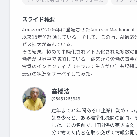
#デジタル労働力プラットフォーム
#シェア
スライド概要
Amazonが2006年に登場させたAmazon Mecha
以来15年位経過している。そして、この所、AI適
ビス拡大が進んでいる。
その結果、極めて単純化されアトム化された多数の
働者が世界中で増加している。従来から労働の賃金
労働のインセンティブ（モラル：生きがい）も課題
最近の状況をサーベイしてみた。
高橋浩
@5451263343
定年まで35年間あるIT企業に勤めて
師を少々と、ある標準化機関の顧問。そこ
した。この名前で、IT関係の英語論
分で考えた内容を取り交ぜて情報公開