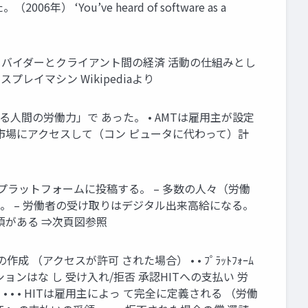
 ‘You’ve heard of software as a
サービスプロバイダーとクライアント間の経済 活動の仕組みとし
プレイマシン Wikipediaより
る人間の労働力」で あった。 • AMTは雇用主が設定
ン市場にアクセスして（コン ピュータに代わって）計
てAMTプラットフォームに投稿する。 – 多数の人々（労働
る。 – 労働者の受け取りはデジタル出来高給になる。
事項がある ⇒次頁図参照
アクセスが許可 された場合） • • ﾌﾟﾗｯﾄﾌｫｰﾑ
ョンはな し 受け入れ/拒否 承認HITへの支払い 労
 • • • • HITは雇用主によっ て完全に定義される （労働