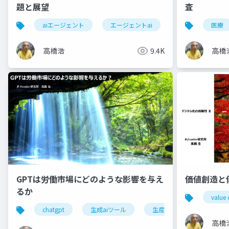
題と展望
査
aiエージェント
エージェントai
自律性
医療
ガ
高橋浩
9.4K
高橋
GPTは労働市場にどのような影響を与え
価値創造と
るか
value 
chatgpt
生成aiツール
生産性向上
生成a
高橋