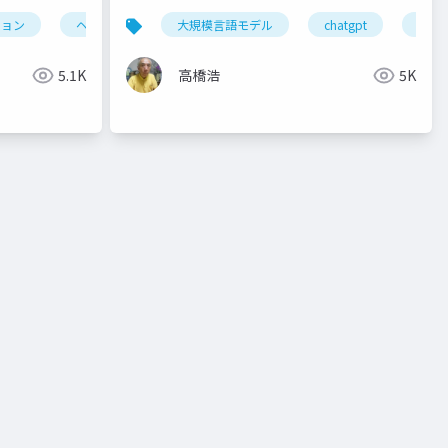
ション
ヘルスケア
大規模言語モデル
新サービス開発
組織変革
chatgpt
生成a
5.1K
高橋浩
5K
化
b2b業界
価値創造と価値獲得のバランス