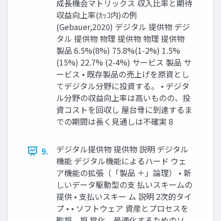
成長機会マトリックス 収入比率と期待
収益向上率(ｶｯｺ内)の例
(Gebauer,2020) デジタル 提供物 デジ
タル 提供物 物理 提供物 物理 提供物
製品 6.5%(8%) 75.8%(1-2%) 1.5%
(15%) 22.7% (2-4%) サービス 製品 サ
ービス • 既存製品の売上げを原資とし
てデジタル分野に投資する。 • デジタ
ル分野の収益向上率は高いものの、投
資コストを回収し 屋台骨に到達するま
での期間は長く見通しは不確実 8
デジタル提供物 提供物 説明 デジタル
9.
機能 デジタル機能によるハード ウェ
ア機能の拡張（「製品 ＋」論理） • 新
しいデータ駆動型の支 払いスキームの
提供 • 支払いスキー ム 説明 2次的タイ
プ • • ソフトウェア 資産とプロセスを
監視、視 覚化、最適化するためのソ