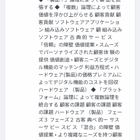
張する ◆ 「複数」論理によって顧客
価値を浮かび上がらせる 顧客貢献 顧
客貢献 ソフトウェアアプリケーショ
ン 組み込みソフトウェア 顧 組み込み
ソフトウェア 古 典 的 サ ー ビ ス
「信頼」の障壁 価値提案 • スムーズ
でパーソナライズされた顧客体 験の
提供 価値創造 • 顧客ニーズとデジタ
ル機能のマッチング 利益方程式 • ハ
ードウェア(製品)の価格プレミアムに
よってデジタル機能のコストを回収
ハードウェア （製品） ◆ 「プラット
フォーム」論理に よって複数論理を
統合する 顧客の課題 顧客の課題 顧客
の課題 ハードウェア （製品） フェー
ズ３ フェーズ２ 古客 典ベ 的ー サス
ーサ ビー スビ ス 「混合」の障壁 価
値提案 • より複雑なニーズを持つ顧客