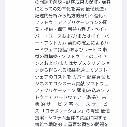
の問題を解決 • 顧客成果の保証 • 顧客
にとっての効率化を実現 価値創造 •
記述的分析から処方的分析へ進化 •
ソフトウェアアプリケーションの開
発・提供・保守 利益方程式 • ペイ・
パー・ユースおよび/またはペイ・パ
ー・アウトカム 契約の確立によるハ
ードウェア(製品)およびサービス 収
益の再構築 • ソフトウェアのライセ
ンスおよび/またはサブスクリプ ショ
ンから得られる収益を通じてソフト
ウェアのコストを カバー 顧客貢献 ビ
ジネスエコシステム貢献 ソフトウェ
アアプリケーション 顧 組み込みソフ
トウェア ハードウェア （製品） 古
典 的 サ ー ビ ス 客 ベ ー ス サ ー ビ
ス 「コラボレーション」の障壁 価値
提案 • システム全体の資産に関する
複雑で戦略的 に重要な顧客の問題を