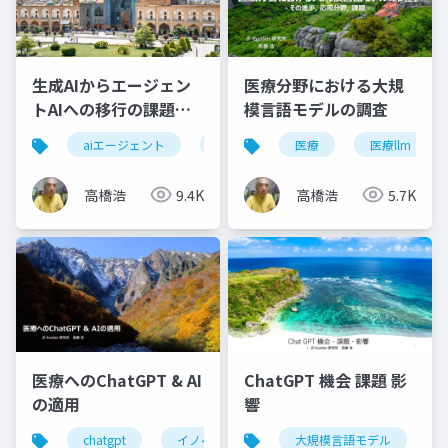
生成AIからエージェン
医療分野における大規
トAIへの移行の課題と
模言語モデルの調査
展望
aiエージェント
エージェントai
医療
自律性
医療llm
ガ
高橋浩
9.4K
高橋浩
5.7K
医療へのChatGPT & AI
ChatGPT 機会 課題 影
の適用
響
chatgpt
イノベーション
大規模言語モデル
ヘルスケア
新サ