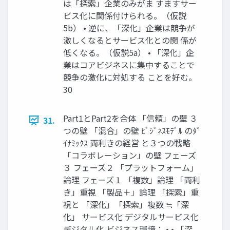
は「探索」企業のみがま すますサー
ビス化に関係付けられる。（仮説
5b） • 逆に、「深化」企業は競争が
激しくなるとサービス化との関 係が
低くなる。（仮説5a） • 「深化」企
業はコアビジネスに集中することで
競争の激化に対処する ことを好む。
30
Part1とPart2を合体 「信頼」の壁 ３
31.
つの壁 「混合」の壁 ﾋﾞｼﾞﾈｽﾓﾃﾞﾙ のﾀﾞ
ｲﾅﾐｯｸｽ 両利きの経営 と３つの戦略
「コラボレーション」の壁 フェーズ
３ フェーズ２ 「プラットフォーム」
論理 フェーズ１ 「複数」論理 「両利
き」重視 「製品＋」論理 「探索」重
視と 「深化」「探索」複数 ≒「深
化」 サービス化 デジタルサービス化
デジタル化 ビジネス環境： • • 「深