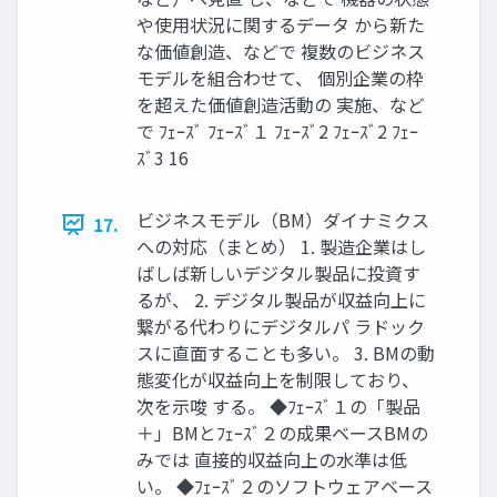
や使用状況に関するデータ から新た
な価値創造、などで 複数のビジネス
モデルを組合わせて、 個別企業の枠
を超えた価値創造活動の 実施、など
で ﾌｪｰｽﾞ ﾌｪｰｽﾞ１ ﾌｪｰｽﾞ2 ﾌｪｰｽﾞ2 ﾌｪｰ
ｽﾞ3 16
ビジネスモデル（BM）ダイナミクス
17.
への対応（まとめ） 1. 製造企業はし
ばしば新しいデジタル製品に投資す
るが、 2. デジタル製品が収益向上に
繋がる代わりにデジタルパ ラドック
スに直面することも多い。 3. BMの動
態変化が収益向上を制限しており、
次を示唆 する。 ◆ﾌｪｰｽﾞ１の「製品
＋」BMとﾌｪｰｽﾞ２の成果ベースBMの
みでは 直接的収益向上の水準は低
い。 ◆ﾌｪｰｽﾞ２のソフトウェアベース