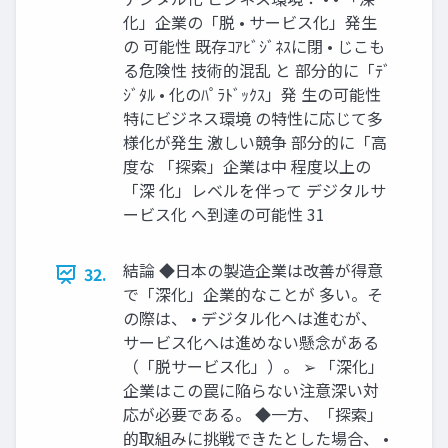
化」企業の「脱 • サービス化」発生
の 可能性 既存ｺｱﾋﾞｼﾞﾈｽに閉 • じこも
る危険性 技術的混乱 と 部分的に「ﾃﾞ
ｼﾞﾀﾙ • 化のﾊﾟﾗﾄﾞｯｸｽ」発 生の可能性
特にビジネス環境 の特性に応じて多
様化が発生 激しい競争 部分的に「高
度な 「探索」企業は中 程度以上の
「深 化」レベルを伴って デジタルサ
ービス化 へ到達の可能性 31
結論 ◆日本の製造企業は改善が得意
32.
で「深化」企業的なことが 多い。そ
の際は、 • デジタル化へは進むが、
サービス化へは進めない懸念がある
（「脱サービス化」）。 ➢ 「深化」
企業はこの罠に陥らない注意深い対
応が必要である。 ◆一方、「探索」
的取組みに挑戦できたとした場合、 •