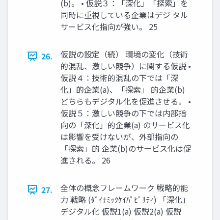
(b)。 • 仮説３：「深化」「探索」を
同時に重視している企業はデジ タル
サービス化指向が強い。 25
仮説の設定（続） 環境の変化（技術
26.
的混乱、激しい競争）に関する仮説 •
仮説４：技術的混乱の下では「深
化」的企業(a)、「探索」 的企業(b)
どちらもデジタル化を促進させる。 •
仮説５：激しい競争の下では内部指
向の「深化」的企業(a) のサービス化
は影響を受けないが、外部指向の
「探索」的 企業(b)のサービス化は促
進される。 26
全体の概念フレームワーク 戦略的能
27.
力 戦略 (ﾀﾞｲﾅﾐｯｸｹｲﾊﾟﾋﾞﾘﾃｨ) 「深化」
デジタル化 仮説1(a) 仮説2(a) 仮説