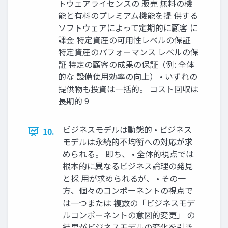
トウェアライセンスの 販売 無料の機
能と有料のプレミアム機能を提 供する
ソフトウェアによって定期的に顧客 に
課金 特定資産の可用性レベルの保証
特定資産のパフォーマンス レベルの保
証 特定の顧客の成果の保証（例: 全体
的な 設備使用効率の向上） • いずれの
提供物も投資は一括的。 コスト回収は
長期的 9
ビジネスモデルは動態的 • ビジネス
10.
モデルは永続的不均衡への対応が求
められる。 即ち、 • 全体的視点では
根本的に異なるビジネス論理の発見
と採 用が求められるが、 • その一
方、個々のコンポーネントの視点で
は一つまたは 複数の「ビジネスモデ
ルコンポーネントの意図的変更」 の
結果がビジネスモデルの変化を引き