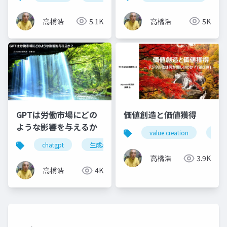
高橋浩
5.1K
高橋浩
5K
GPTは労働市場にどの
価値創造と価値獲得
ような影響を与えるか
value creation
valu
chatgpt
生成aiツール
生産性向上
生成a
高橋浩
3.9K
高橋浩
4K