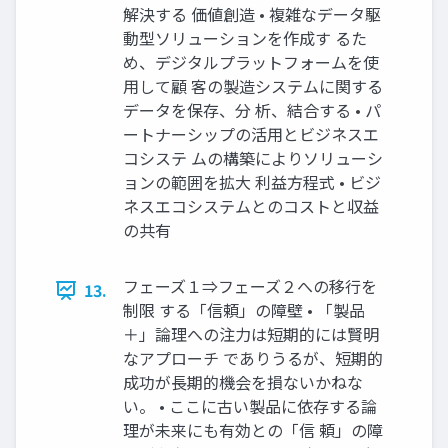
解決する 価値創造 • 複雑なデータ駆
動型ソリューションを作成す るた
め、デジタルプラットフォームを使
用して顧 客の製造システムに関する
データを保存、分 析、結合する • パ
ートナーシップの活用とビジネスエ
コシステ ムの構築によりソリューシ
ョンの範囲を拡大 利益方程式 • ビジ
ネスエコシステムとのコストと収益
の共有
フェーズ１⇒フェーズ２への移行を
13.
制限 する「信頼」の障壁 • 「製品
＋」論理への注力は短期的には賢明
なアプローチ でありうるが、短期的
成功が長期的機会を損ないかねな
い。 • ここに古い製品に依存する論
理が未来にも有効との「信 頼」の障