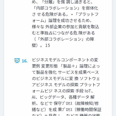
め、「分離」を強 調し過ぎると、
「内部コラボレーション」を弱体化
さ せる危険がある。 • 「プラットフ
ォーム」論理を成功させるため、
様々な 外部企業の参加と貢献を取込
むと準独占につながる危 険がある
（「外部コラボレーション」の障
壁）。 15
ビジネスモデルコンポーネントの変
16.
更例 変更形態 「製品＋」論理によっ
て製品を強化 サービスを成果ベース
のビジネスモデルに変 換 ソフトウェ
アビジネス モデルの探索 プラットフ
ォームビジ ネスの探索 手段 IoT、
AI、ビッグデータ、各種データ 解
析、などで 保守ﾌﾟﾛｾｽ（故障検知/修
繕など）を成 果ﾌﾟﾛｾｽ（稼働時間保証
など）へ見直 し、などで 機器の状態