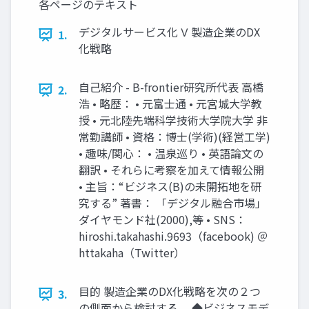
各ページのテキスト
デジタルサービス化 Ⅴ 製造企業のDX
1.
化戦略
自己紹介 - B-frontier研究所代表 高橋
2.
浩 • 略歴： • 元富士通 • 元宮城大学教
授 • 元北陸先端科学技術大学院大学 非
常勤講師 • 資格：博士(学術)(経営工学)
• 趣味/関心： • 温泉巡り • 英語論文の
翻訳 • それらに考察を加えて情報公開
• 主旨：“ビジネス(B)の未開拓地を研
究する” 著書： 「デジタル融合市場」
ダイヤモンド社(2000),等 • SNS：
hiroshi.takahashi.9693（facebook) ＠
httakaha（Twitter）
目的 製造企業のDX化戦略を次の２つ
3.
の側面から検討する。 ◆ビジネスモデ