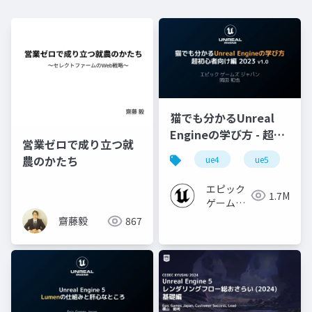
猫でも分かるUnreal
Engineの学び方 - 超初
営業ゼロで成り立つ就
心者向け編 - 2023 v1.0
農のかたち
ue4
ue5
u
エピック
1.7M
ゲームズ
ジャパン
齋藤毅
867