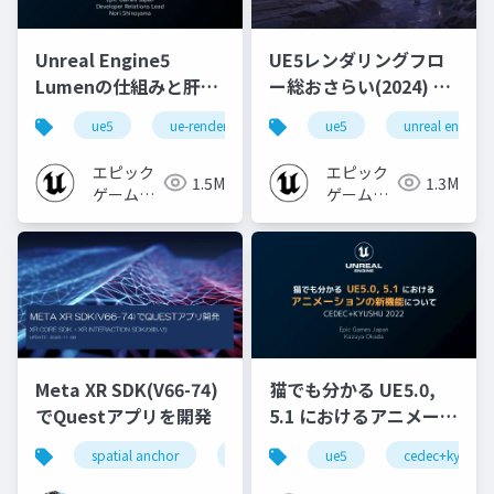
Unreal Engine5
UE5レンダリングフロ
Lumenの仕組みと肝心
ー総おさらい(2024) 基
なところ
礎編！
ue5
ue-rendering
ue-lumen
ue5
unreal engine
[CEDEC+KYUSHU
2024]
エピック
エピック
1.5M
1.3M
ゲームズ
ゲームズ
ジャパン
ジャパン
猫でも分かる UE5.0,
Meta XR SDK(V66-74)
5.1 におけるアニメーシ
でQuestアプリを開発
ョンの新機能について
ue5
cedec+kyushu
spatial anchor
unity
quest pro
shapereco
【CEDEC+KYUSHU