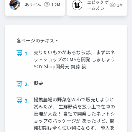
2022】
エピック ゲ
あうぜん
1.2M
1M
ームズ ジャ
パン
各ページのテキスト
売りたいものがあるならば、 まずはネ
1.
ットショップのCMSを開発 しましょう
SOY Shop開発元 齋藤 毅
概要
2.
提携農場の野菜をWebで販売しようと
3.
試みたが、 生鮮野菜を扱う上で在庫の
管理が大変！ 自社で開発したネットシ
ョップのパッケージが あったけど、開
発初期は全く使い物にならず、 導入を