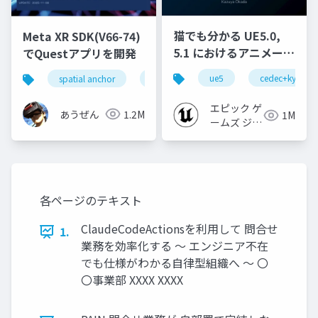
猫でも分かる UE5.0,
Meta XR SDK(V66-74)
5.1 におけるアニメーシ
でQuestアプリを開発
ョンの新機能について
ue5
cedec+kyushu
spatial anchor
unity
quest pro
shapereco
【CEDEC+KYUSHU
2022】
エピック ゲ
あうぜん
1.2M
1M
ームズ ジャ
パン
各ページのテキスト
ClaudeCodeActionsを利用して 問合せ
1.
業務を効率化する ～ エンジニア不在
でも仕様がわかる自律型組織へ ～ 〇
〇事業部 XXXX XXXX