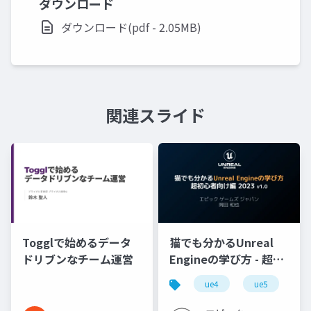
ダウンロード
ダウンロード(pdf - 2.05MB)
関連スライド
Togglで始めるデータ
猫でも分かるUnreal
ドリブンなチーム運営
Engineの学び方 - 超初
心者向け編 - 2023 v1.0
ue4
ue5
u