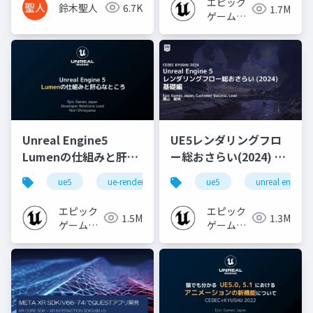
エピック
鈴木聖人
6.7K
1.7M
ゲームズ
ジャパン
Unreal Engine5
UE5レンダリングフロ
Lumenの仕組みと肝心
ー総おさらい(2024) 基
なところ
礎編！
ue5
ue-rendering
ue-lumen
ue5
unreal engine
[CEDEC+KYUSHU
2024]
エピック
エピック
1.5M
1.3M
ゲームズ
ゲームズ
ジャパン
ジャパン