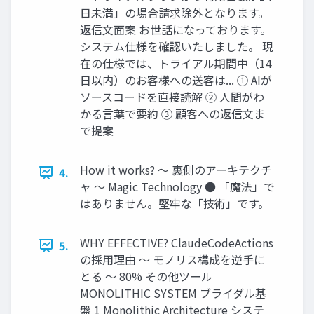
日未満」の場合請求除外となります。
返信文面案 お世話になっております。
システム仕様を確認いたしました。 現
在の仕様では、トライアル期間中（14
日以内）のお客様への送客は... ① AIが
ソースコードを直接読解 ② 人間がわ
かる言葉で要約 ③ 顧客への返信文ま
で提案
How it works? ～ 裏側のアーキテクチ
4.
ャ ～ Magic Technology ● 「魔法」で
はありません。堅牢な「技術」です。
WHY EFFECTIVE? ClaudeCodeActions
5.
の採用理由 ～ モノリス構成を逆手に
とる ～ 80% その他ツール
MONOLITHIC SYSTEM ブライダル基
盤 1 Monolithic Architecture システ