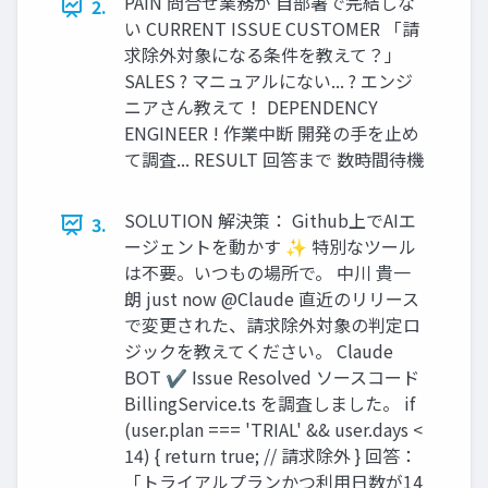
PAIN 問合せ業務が 自部署で完結しな
2.
い CURRENT ISSUE CUSTOMER 「請
求除外対象になる条件を教えて？」
SALES ? マニュアルにない... ? エンジ
ニアさん教えて！ DEPENDENCY
ENGINEER ! 作業中断 開発の手を止め
て調査... RESULT 回答まで 数時間待機
SOLUTION 解決策： Github上でAIエ
3.
ージェントを動かす ✨ 特別なツール
は不要。いつもの場所で。 中川 貴一
朗 just now @Claude 直近のリリース
で変更された、請求除外対象の判定ロ
ジックを教えてください。 Claude
BOT ✔ Issue Resolved ソースコード
BillingService.ts を調査しました。 if
(user.plan === 'TRIAL' && user.days <
14) { return true; // 請求除外 } 回答：
「トライアルプランかつ利用日数が14