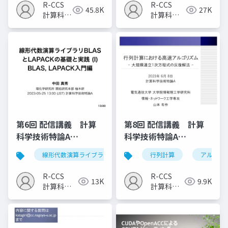
R-CCS
R-CCS
45.8K
27K
計算科学
計算科学
研究推進
研究推進
室
室
第6回 配信講義 計算
第8回 配信講義 計算
科学技術特論A
科学技術特論A
（2023）
（2023）
線形代数演算ライブラリ
blas
行列計算
lapack
アルゴリ
R-CCS
R-CCS
13K
9.9K
計算科学
計算科学
研究推進
研究推進
室
室