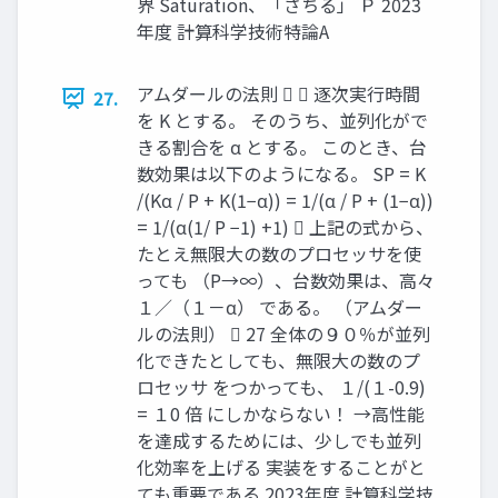
界 Saturation、「さちる」 Ｐ 2023
年度 計算科学技術特論A
アムダールの法則   逐次実行時間
27.
を K とする。 そのうち、並列化がで
きる割合を α とする。 このとき、台
数効果は以下のようになる。 SP = K
/(Kα / P + K(1−α)) = 1/(α / P + (1−α))
= 1/(α(1/ P −1) +1)  上記の式から、
たとえ無限大の数のプロセッサを使
っても （P→∞）、台数効果は、高々
１／（１－α） である。 （アムダー
ルの法則）  27 全体の９０％が並列
化できたとしても、無限大の数のプ
ロセッサ をつかっても、 １/(１-0.9)
= １0 倍 にしかならない！ →高性能
を達成するためには、少しでも並列
化効率を上げる 実装をすることがと
ても重要である 2023年度 計算科学技