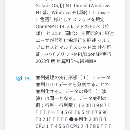
Solaris OS用) NT thread (Windows
NT系、Windows95以降)   Java 
 言語仕様としてスレッドを規定
OpenMP  14 スレッドの Fork（分
離） と Join（融合） を明示的に記述
ユーザが並列化指示行を記述 マルチ
プロセスとマルチスレッドは 共存可
能 →ハイブリッドMPI/OpenMP実行
2023年度 計算科学技術特論A
並列処理の実行形態（１）  データ
15.
並列    データを分割することで
並列化する。 データの操作（＝演
算）は同一となる。 データ並列の
例：行列－行列積  1 2 3  9 8 7 
   ＝  4 5 6 6 5 4 7 8 9
3 2 1     ●並列化 2 3  
CPU１  4 5 6  CPU２  7 8 9   