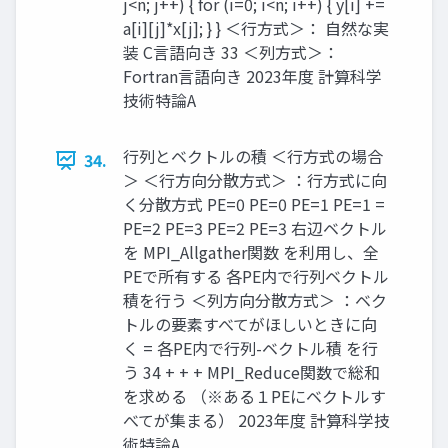
j<n; j++) { for (i=0; i<n; i++) { y[i] +=
a[i][j]*x[j]; } } ＜行方式＞： 自然な実
装 C言語向き 33 ＜列方式＞：
Fortran言語向き 2023年度 計算科学
技術特論A
行列とベクトルの積 ＜行方式の場合
34.
＞ ＜行方向分散方式＞ ：行方式に向
く分散方式 PE=0 PE=0 PE=1 PE=1 =
PE=2 PE=3 PE=2 PE=3 右辺ベクトル
を MPI_Allgather関数 を利用し、全
PEで所有する 各PE内で行列ベクトル
積を行う ＜列方向分散方式＞ ：ベク
トルの要素すべてがほしいときに向
く = 各PE内で行列-ベクトル積 を行
う 34 + + + MPI_Reduce関数で総和
を求める （※ある１PEにベクトルす
べてが集まる） 2023年度 計算科学技
術特論A