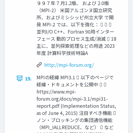
９９７年７月1.2版、 および 2.0版
（MPI-2） 米国アルゴンヌ国立研究
所、およびミシシッピ州立大学 で開
発 MPI-2 では、以下を強化：   
並列I/O C++、Fortran 90用インター
フェース 動的プロセス生成/消滅  18
主に、並列探索処理などの用途 2023
年度 計算科学技術特論A
http://mpi-forum.org/
MPIの経緯 MPI3.1  以下のページで
19.
経緯・ドキュメントを公開中  
https://www.mpi-
forum.org/docs/mpi-3.1/mpi31-
report.pdf (Implementation Status,
as of June 4, 2015) 注目すべき機能 
ノン・ブロッキングの集団通信機能
（MPI_IALLREDUCE、など）  など