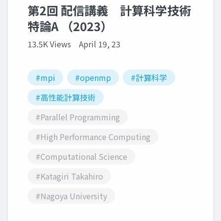
第2回 配信講義 計算科学技術
特論A （2023）
13.5K Views
April 19, 23
#mpi
#openmp
#計算科学
#高性能計算技術
#Parallel Programming
#High Performance Computing
#Computational Science
#Katagiri Takahiro
#Nagoya University