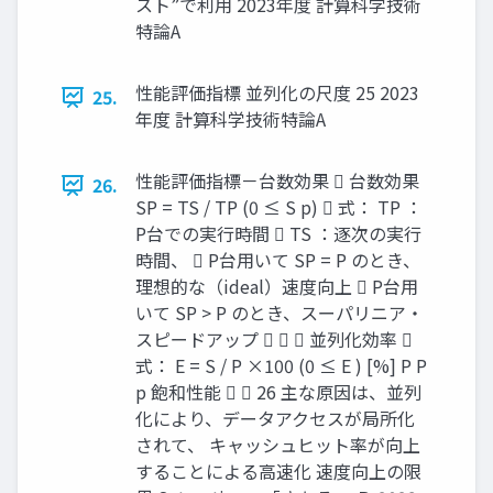
スト”で利用 2023年度 計算科学技術
特論A
性能評価指標 並列化の尺度 25 2023
25.
年度 計算科学技術特論A
性能評価指標－台数効果  台数効果
26.
SP = TS / TP (0 ≤ S p)  式： TP ：
P台での実行時間  TS ：逐次の実行
時間、  P台用いて SP = P のとき、
理想的な（ideal）速度向上  P台用
いて SP > P のとき、スーパリニア・
スピードアップ    並列化効率 
式： E = S / P ×100 (0 ≤ E ) [%] P P
p 飽和性能   26 主な原因は、並列
化により、データアクセスが局所化
されて、 キャッシュヒット率が向上
することによる高速化 速度向上の限