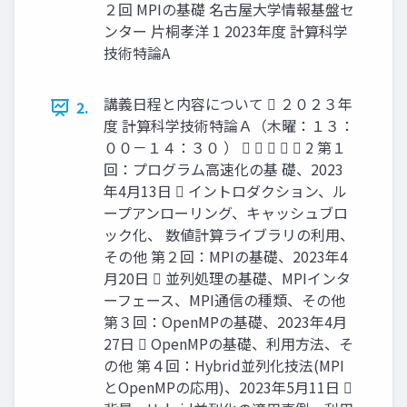
２回 MPIの基礎 名古屋大学情報基盤セ
ンター 片桐孝洋 1 2023年度 計算科学
技術特論A
講義日程と内容について  ２０２３年
2.
度 計算科学技術特論Ａ（木曜：１３：
００－１４：３０ ）      2 第１
回：プログラム高速化の基 礎、2023
年4月13日  イントロダクション、ル
ープアンローリング、キャッシュブロ
ック化、 数値計算ライブラリの利用、
その他 第２回：MPIの基礎、2023年4
月20日  並列処理の基礎、MPIインタ
ーフェース、MPI通信の種類、その他
第３回：OpenMPの基礎、2023年4月
27日  OpenMPの基礎、利用方法、そ
の他 第４回：Hybrid並列化技法(MPI
とOpenMPの応用)、2023年5月11日 