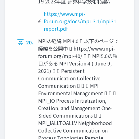
19 2023年度 計算科学技術特論A
https://www.mpi-
forum.org/docs/mpi-3.1/mpi31-
report.pdf
MPIの経緯 MPI4.0  以下のページで
20.
経緯を公開中  https://www.mpi-
forum.org/mpi-40/   MPI5.0の項
目がある MPI Version 4 ( June 9,
2021)   Persistent
Communication Collective
Communication    MPI
Environmental Management   
MPI_IO Process Initialization,
Creation, and Management One-
Sided Communications  
MPI_IALLTOALLV Neighborhood
Collective Communication on
Process Topologies Remote