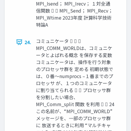
MPI_Isend； MPI_Irecv； １対全通
信関数   MPI_Send； MPI_Recv；
MPI_Wtime 2023年度 計算科学技術
特論A
コミュニケータ   
24.
MPI_COMM_WORLDは、コミュニケ
ータとよばれる概念 を保存する変数
コミュニケータは、操作を行う対象
のプロセッサ群を 定める 初期状態で
は、０番～numprocs –１番までのプ
ロセッサ が、１つのコミュニケータ
に割り当てられる   プロセッサ群
を分割したい場合、
MPI_Comm_split 関数 を利用   24
この名前が、“MPI_COMM_WORLD”
メッセージを、一部のプロセッサ群
に 放送するときに利用 “マルチキャ