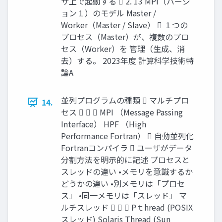
サ上で起動する  2. 13 MPI（バージ
ョン１）のモデル Master /
Worker（Master / Slave）  １つの
プロセス（Master）が、複数のプロ
セス（Worker）を 管理（生成、消
去）する。 2023年度 計算科学技術特
論A
並列プログラムの種類  マルチプロ
14.
セス    MPI （Message Passing
Interface） HPF （High
Performance Fortran）  自動並列化
Fortranコンパイラ  ユーザがデータ
分割方法を明示的に記述 プロセスと
スレッドの違い •メモリを意識するか
どうかの違い •別メモリは「プロセ
ス」 •同一メモリは「スレッド」 マ
ルチスレッド    Pｔhread (POSIX
スレッド) Solaris Thread (Sun