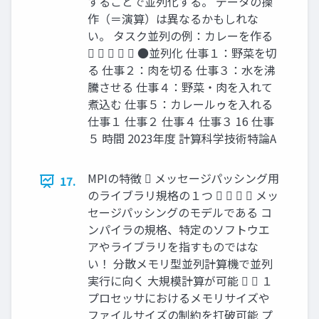
することで並列化する。 データの操
作（＝演算）は異なるかもしれな
い。 タスク並列の例：カレーを作る
     ●並列化 仕事１：野菜を切
る 仕事２：肉を切る 仕事３：水を沸
騰させる 仕事４：野菜・肉を入れて
煮込む 仕事５：カレールゥを入れる
仕事１ 仕事２ 仕事４ 仕事３ 16 仕事
５ 時間 2023年度 計算科学技術特論A
MPIの特徴  メッセージパッシング用
17.
のライブラリ規格の１つ     メッ
セージパッシングのモデルである コ
ンパイラの規格、特定のソフトウエ
アやライブラリを指すものではな
い！ 分散メモリ型並列計算機で並列
実行に向く 大規模計算が可能   １
プロセッサにおけるメモリサイズや
ファイルサイズの制約を打破可能 プ