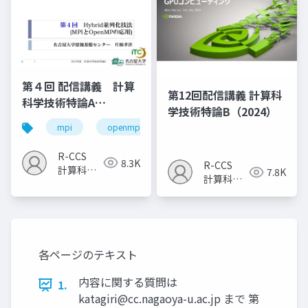
第４回 配信講義 計算
第12回配信講義 計算科
科学技術特論A
学技術特論B（2024）
（2023）
mpi
openmp
計算科学
高性能計算技術
R-CCS
8.3K
R-CCS
計算科学
7.8K
計算科学
研究推進
研究推進
室
室
各ページのテキスト
内容に関する質問は
1.
katagiri@cc.nagaoya-u.ac.jp
まで 第