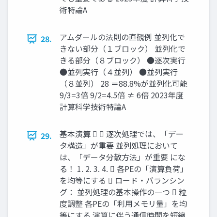
術特論A
アムダールの法則の直観例 並列化で
28.
きない部分（１ブロック） 並列化で
きる部分（８ブロック） ●逐次実行
●並列実行（４並列） ●並列実行
（８並列） 28 ＝88.8%が並列化可能
9/3=3倍 9/2=4.5倍 ≠ 6倍 2023年度
計算科学技術特論A
基本演算   逐次処理では、「デー
29.
タ構造」が重要 並列処理において
は、「データ分散方法」が重要 にな
る！ 1. 2. 3. 4.  各PEの「演算負荷」
を均等にする  ロード・バランシン
グ： 並列処理の基本操作の一つ  粒
度調整 各PEの「利用メモリ量」を均
等にする 演算に伴う通信時間を短縮