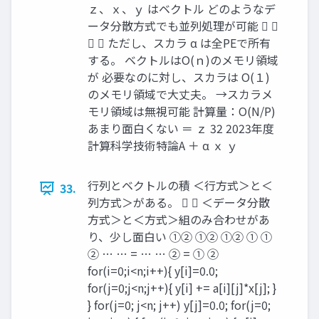
ｚ、ｘ、ｙ はベクトル どのようなデ
ータ分散方式でも並列処理が可能  
  ただし、スカラ α は全PEで所有
する。 ベクトルはO(ｎ)のメモリ領域
が 必要なのに対し、スカラは O(１)
のメモリ領域で大丈夫。 →スカラメ
モリ領域は無視可能 計算量：O(N/P)
あまり面白くない ＝ ｚ 32 2023年度
計算科学技術特論A ＋ α ｘ ｙ
行列とベクトルの積 ＜行方式＞と＜
33.
列方式＞がある。   ＜データ分散
方式＞と＜方式＞組のみ合わせがあ
り、少し面白い ①② ①② ①② ① ①
② … … = … … ② = ① ②
for(i=0;i<n;i++){ y[i]=0.0;
for(j=0;j<n;j++){ y[i] += a[i][j]*x[j]; }
} for(j=0; j<n; j++) y[j]=0.0; for(j=0;