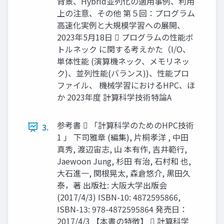
背景、Hybrid並列化の適用事例、利用
上の注意、その他 第５回：プログラム
高速化実例と大規模学習への展開、
2023年5月18日  プログラムの性能ボ
トルネック に関する考えかた（I/O、
単体性能 (演算機ネック、メモリネッ
ク)、並列性能(バランス))、性能プロ
ファイル、 機械学習におけるHPC、ほ
か 2023年度 計算科学技術特論A
参考書  「計算科学のためのHPC技術
3.
1 」 下司雅章 (編集), 片桐孝洋 , 中田
真秀, 渡辺宙志, 山 本有作, 吉井範行,
Jaewoon Jung, 杉田 有治, 石村和 也,
大石進一, 関根晃太, 森倉悠介, 黒田久
泰，著 出版社: 大阪大学出版会
(2017/4/3) ISBN-10: 4872595866,
ISBN-13: 978-4872595864 発売日：
2017/4/3 【本書の特徴】  計算科学