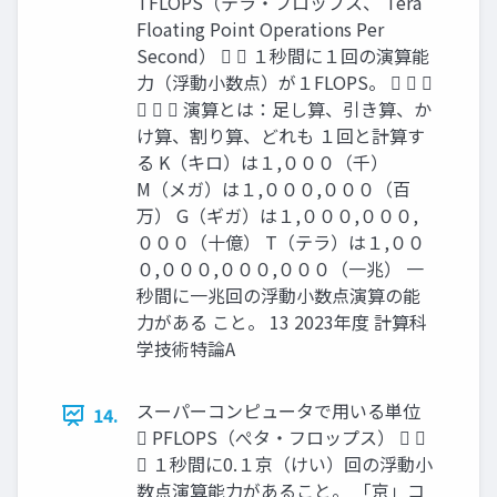
TFLOPS（テラ・フロップス、 Tera
Floating Point Operations Per
Second）   １秒間に１回の演算能
力（浮動小数点）が１FLOPS。   
   演算とは：足し算、引き算、か
け算、割り算、どれも １回と計算す
る K（キロ）は１,０００（千）
M（メガ）は１,０００,０００（百
万） G（ギガ）は１,０００,０００,
０００（十億） T（テラ）は１,００
０,０００,０００,０００（一兆） 一
秒間に一兆回の浮動小数点演算の能
力がある こと。 13 2023年度 計算科
学技術特論A
スーパーコンピュータで用いる単位
14.
 PFLOPS（ぺタ・フロップス）  
 １秒間に0.１京（けい）回の浮動小
数点演算能力があること。 「京」コ