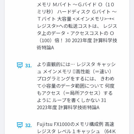
メモリ Ｍバイト ～Ｇバイド Ｏ（1０
ミリ秒） ハードディスク Ｇバイト ～
Ｔバイト 大容量 <メインメモリ>→<
レジスタ>への転送コストは、 レジス
タ上のデータ・アクセスコストの Ｏ
（100）倍！ 30 2023年度 計算科学技
術特論A
より直観的には… レジスタ キャッシ
31.
ュ メインメモリ 高性能（＝速い）
プログラミングをするには、 きわめ
て小容量のデータ範囲について 何度
もアクセス（＝局所アクセス）する
ように ループを書くしかない 31
2023年度 計算科学技術特論A
Fujitsu FX1000のメモリ構成例 高速
32.
レジスタ レベル１キャッシュ （64Ｋ