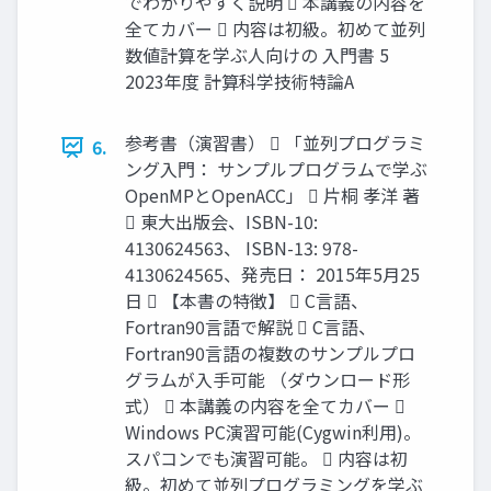
でわかりやすく説明  本講義の内容を
全てカバー  内容は初級。初めて並列
数値計算を学ぶ人向けの 入門書 5
2023年度 計算科学技術特論A
参考書（演習書）  「並列プログラミ
6.
ング入門： サンプルプログラムで学ぶ
OpenMPとOpenACC」  片桐 孝洋 著
 東大出版会、ISBN-10:
4130624563、 ISBN-13: 978-
4130624565、発売日： 2015年5月25
日  【本書の特徴】  C言語、
Fortran90言語で解説  C言語、
Fortran90言語の複数のサンプルプロ
グラムが入手可能 （ダウンロード形
式）  本講義の内容を全てカバー 
Windows PC演習可能(Cygwin利用)。
スパコンでも演習可能。  内容は初
級。初めて並列プログラミングを学ぶ