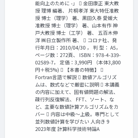
能向上のために -」  金田康正 東大教
授 理博 編著、 片桐孝洋 東大特任准教
授 博士（理学） 著、黒田久泰 愛媛大
准教授 博士（理学） 著、山本有作 神
戸大教授 博士（工学） 著、 五百木伸
洋 ㈱日立製作所 著、  コロナ社、発
行年月日：2010/04/30 ， 判 型： A5，
ページ数：272頁、 ISBN：978-4-339-
02589-7， 定価：3,990円 （本体3,800
円＋税5%)  【本書の特徴】 
Fortran言語で解説  数値アルゴリズ
ムは、数式などで厳密に説明  本講義
の内容に加えて、固有値問題の解法、
疎行列反復解法、 FFT、ソート、な
ど、主要な数値計算アルゴリズムをカ
バー  内容は中級～上級。専門として
並列数値計算を学びたい 人向き 9
2023年度 計算科学技術特論A