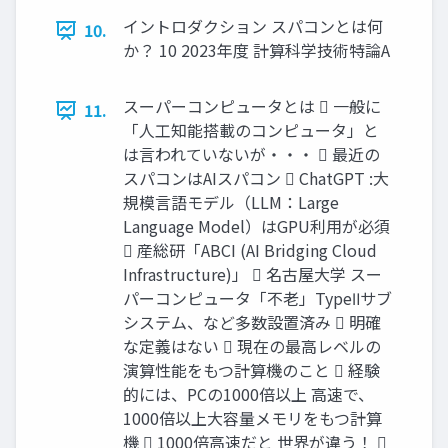
イントロダクション スパコンとは何
10.
か？ 10 2023年度 計算科学技術特論A
スーパーコンピュータとは  一般に
11.
「人工知能搭載のコンピュータ」と
は言われていないが・・・  最近の
スパコンはAIスパコン  ChatGPT :大
規模言語モデル（LLM：Large
Language Model）はGPU利用が必須
 産総研「ABCI (AI Bridging Cloud
Infrastructure)」  名古屋大学 スー
パーコンピュータ「不老」TypeⅡサブ
システム、など多数設置済み  明確
な定義はない  現在の最高レベルの
演算性能をもつ計算機のこと  経験
的には、PCの1000倍以上 高速で、
1000倍以上大容量メモリをもつ計算
機  1000倍高速だと 世界が違う！ 