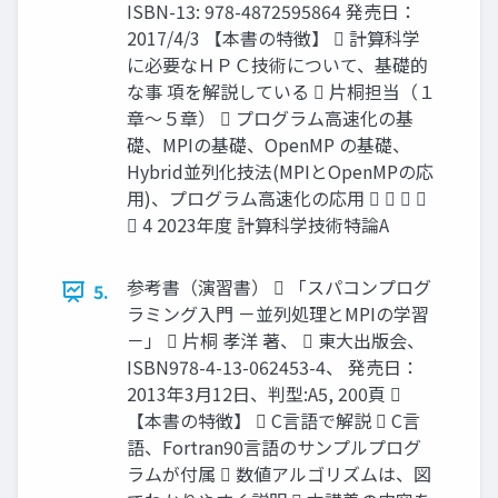
ISBN-13: 978-4872595864 発売日：
2017/4/3 【本書の特徴】  計算科学
に必要なＨＰＣ技術について、基礎的
な事 項を解説している  片桐担当（１
章～５章）  プログラム高速化の基
礎、MPIの基礎、OpenMP の基礎、
Hybrid並列化技法(MPIとOpenMPの応
用)、プログラム高速化の応用    
 4 2023年度 計算科学技術特論A
参考書（演習書）  「スパコンプログ
5.
ラミング入門 －並列処理とMPIの学習
－」  片桐 孝洋 著、  東大出版会、
ISBN978-4-13-062453-4、 発売日：
2013年3月12日、判型:A5, 200頁 
【本書の特徴】  C言語で解説  C言
語、Fortran90言語のサンプルプログ
ラムが付属  数値アルゴリズムは、図