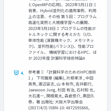
とOpenMPの応用)、2023年5月11日 
背景、Hybrid並列化の適用事例、利用
上の注意、その他 第５回：プログラム
高速化実例と大規模学習への展開、
2023年5月18日  プログラムの性能ボ
トルネック に関する考えかた（I/O、
単体性能 (演算機ネック、メモリネッ
ク)、並列性能(バランス))、性能プロ
ファイル、 機械学習におけるHPC、ほ
か 2023年度 計算科学技術特論A
参考書  「計算科学のためのHPC技術
4.
1 」 下司雅章 (編集), 片桐孝洋 , 中田
真秀, 渡辺宙志, 山 本有作, 吉井範行,
Jaewoon Jung, 杉田 有治, 石村和 也,
大石進一, 関根晃太, 森倉悠介, 黒田久
泰，著 出版社: 大阪大学出版会
(2017/4/3) ISBN-10: 4872595866,