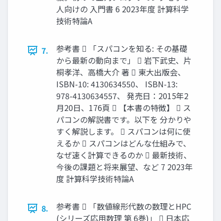
人向けの 入門書 6 2023年度 計算科学
技術特論A
参考書  「スパコンを知る: その基礎
7.
から最新の動向まで」  岩下武史、片
桐孝洋、高橋大介 著  東大出版会、
ISBN-10: 4130634550、 ISBN-13:
978-4130634557、 発売日：2015年2
月20日、176頁  【本書の特徴】  ス
パコンの解説書です。以下を 分かりや
すく解説します。  スパコンは何に使
えるか  スパコンはどんな仕組みで、
なぜ速く計算できるのか  最新技術、
今後の課題と将来展望、など 7 2023年
度 計算科学技術特論A
参考書  「数値線形代数の数理とHPC
8.
(シリーズ応用数理 第 6巻)」  日本応