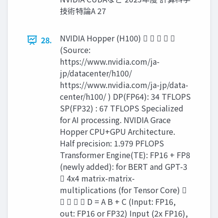
技術特論A 27
NVIDIA Hopper (H100)     
28.
(Source:
https://www.nvidia.com/ja-
jp/datacenter/h100/
https://www.nvidia.com/ja-jp/data-
center/h100/ ) DP(FP64): 34 TFLOPS
SP(FP32) : 67 TFLOPS Specialized
for AI processing. NVIDIA Grace
Hopper CPU+GPU Architecture.
Half precision: 1.979 PFLOPS
Transformer Engine(TE): FP16 + FP8
(newly added): for BERT and GPT-3
 4x4 matrix-matrix-
multiplications (for Tensor Core) 
    D = A B + C (Input: FP16,
out: FP16 or FP32) Input (2x FP16),