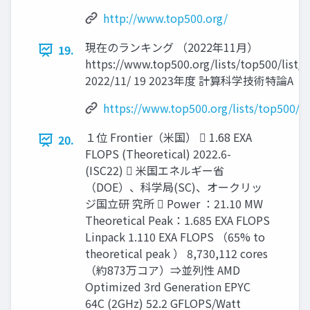
http://www.top500.org/
現在のランキング （2022年11月）
19.
https://www.top500.org/lists/top500/list/
2022/11/ 19 2023年度 計算科学技術特論A
https://www.top500.org/lists/top500/lis
１位 Frontier（米国）  1.68 EXA
20.
FLOPS (Theoretical) 2022.6-
(ISC22)  米国エネルギー省
（DOE）、科学局(SC)、オークリッ
ジ国立研 究所  Power ：21.10 MW
Theoretical Peak：1.685 EXA FLOPS
Linpack 1.110 EXA FLOPS （65% to
theoretical peak ） 8,730,112 cores
（約873万コア）⇒並列性 AMD
Optimized 3rd Generation EPYC
64C (2GHz) 52.2 GFLOPS/Watt