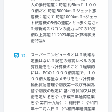
人の歩行速度：時速 約5km  １００
０倍だと 時速 5000km  ジェット旅
客機：速くて 時速1000km  <ジェッ
ト旅客機の5倍の速度> と <歩く速さ>
 最新鋭スパコンの能力はPCの10万
倍以上高速 11 2023年度 計算科学技
術特論A
スーパーコンピュータとは  明確な
12.
定義はない  現在の最高レベルの演
算性能をもつ計算機のこと  経験的
には、PCの１０００倍高速で、１０
００倍大容量なメモリをもつ計算機
輸出貿易管理令別表第一及び外国為
替令別表の規定に 基づき貨物又は技
術を定める省令（平成三年通商産業
省令 第四十九号）： 施行日： 令和四
年十二月六日  （令和四年経済産業