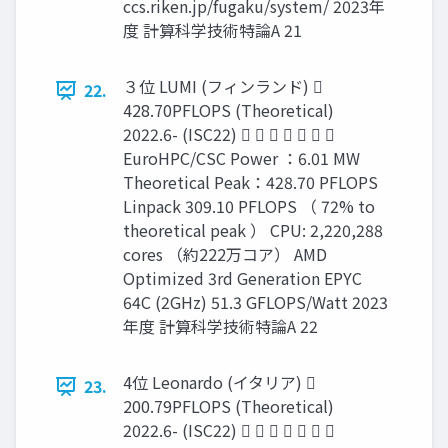
ccs.riken.jp/fugaku/system/ 2023年
度 計算科学技術特論A 21
３位 LUMI (フィンランド) 
22.
428.70PFLOPS (Theoretical)
2022.6- (ISC22)       
EuroHPC/CSC Power ：6.01 MW
Theoretical Peak：428.70 PFLOPS
Linpack 309.10 PFLOPS （ 72% to
theoretical peak ） CPU: 2,220,288
cores （約222万コア） AMD
Optimized 3rd Generation EPYC
64C (2GHz) 51.3 GFLOPS/Watt 2023
年度 計算科学技術特論A 22
4位 Leonardo (イタリア) 
23.
200.79PFLOPS (Theoretical)
2022.6- (ISC22)       