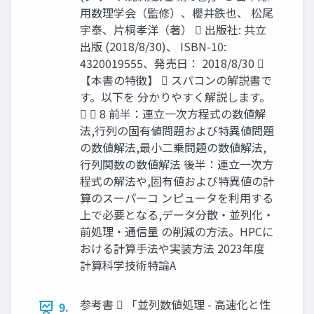
用数理学会（監修）、櫻井鉄也、 松尾
宇泰、片桐孝洋（著）  出版社: 共立
出版 (2018/8/30)、 ISBN-10:
4320019555、発売日： 2018/8/30 
【本書の特徴】  スパコンの解説書で
す。以下を 分かりやすく解説します。
  8 前半：連立一次方程式の数値解
法,行列の固有値問題および特異値問題
の数値解法,最小二乗問題の数値解法,
行列関数の数値解法 後半：連立一次方
程式の解法や,固有値および特異値の計
算のスーパーコ ンピュータを利用する
上で必要となる,データ分散・並列化・
前処理・通信量 の削減の方法。HPCに
おける計算手法や実装方法 2023年度
計算科学技術特論A
参考書  「並列数値処理 - 高速化と性
9.