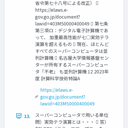
省令第七十八号による改正） 
https://elaws.e-
gov.go.jp/document?
lawid=403M50000400049  第七条
第三項ロ：デジタル電子計算機であ
って、 加重最高性能が七○実効テラ
演算を超えるもの  現在、ほとんど
すべてのスーパーコンピュータは並
列計算機  名古屋大学情報基盤セン
ターが所有するスーパーコンピュー
タ「不老」 も並列計算機 12 2023年
度 計算科学技術特論A
https://elaws.e-
gov.go.jp/document?
lawid=403M50000400049
スーパーコンピュータで用いる単位
13.
問）実効テラ演算とは・・・  答）