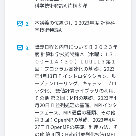
科学技術特論A 片桐孝洋
本講義の位置づけ 2 2023年度 計算科
2.
学技術特論A
講義日程と内容について  ２０２３年
3.
度 計算科学技術特論Ａ（木曜：１３：
００－１４：３０ ）      3 第１
回：プログラム高速化の基 礎、2023
年4月13日  イントロダクション、ル
ープアンローリング、キャッシュブロ
ック化、 数値計算ライブラリの利用、
その他 第２回：MPIの基礎、2023年4
月20日  並列処理の基礎、MPIインタ
ーフェース、MPI通信の種類、その他
第３回：OpenMPの基礎、2023年4月
27日  OpenMPの基礎、利用方法、そ
の他 第４回：Hybrid並列化技法(MPI