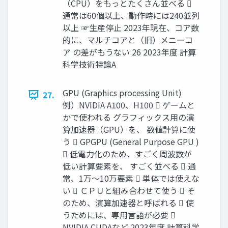
（CPU）をもっとたくさん並べる 
通常は60個以上、動作時には240並列
以上 ☞生産停止 2023年現在、コア数
的に、マルチコアと（旧）メニーコ
ア の差がもうない 26 2023年度 計算
科学技術特論A
GPU (Graphics processing Unit)
27.
例）NVIDIA A100、H100  ゲームと
かで使われる グラフィックス用の演
算加速器（GPU）を、 数値計算に使
う  GPGPU (General Purpose GPU )
 低電力化のため、すごく周波数が
低い計算要素を、 すごく並べる  通
常、1万～10万要素  単体では使えな
い  ＣＰＵと組み合わせて使う  そ
のため、演算加速器と呼ばれる  使
うためには、専用言語が必要 
NVIDIA CUDAなど 2023年度 計算科学