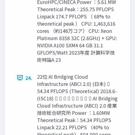
EuroHPC/CINECA Power ：5.61 MW
Theoretical Peak：255.75 PFLOPS
Linpack 174.7 PFLOPS （ 68% to
theoretical peak ） CPU: 1,463,616
cores （約146万コア） CPU: Xeon
Platinum 8358 32C (2.6GHz) + GPU:
NVIDIA A100 SXM4 64 GB 31.1
GFLOPS/Watt 2023年度 計算科学技
術特論A 23
22位 AI Bridging Cloud
24.
Infrastructure (ABCI 2.0) (日本) 
54.34 PFLOPS (Theoretical) 2018.6-
(ISC18)          AI Bridging
Cloud Infrastructure (ABCI) 2.0 産業
技術総合研究所 Power ：1.60MW
Theoretical Peak：54.34 PFLOPS
Linpack 22.21 PFLOPS （40% to
theoretical peak） 504,000 cores