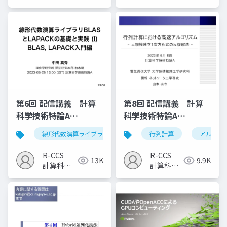
研究推進
研究推進
室
室
第6回 配信講義 計算
第8回 配信講義 計算
科学技術特論A
科学技術特論A
（2023）
（2023）
線形代数演算ライブラリ
blas
行列計算
lapack
アルゴリ
R-CCS
R-CCS
13K
9.9K
計算科学
計算科学
研究推進
研究推進
室
室