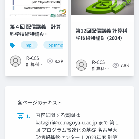
第４回 配信講義 計算
第12回配信講義 計算科
科学技術特論A
学技術特論B（2024）
（2023）
mpi
openmp
計算科学
高性能計算技術
R-CCS
8.3K
R-CCS
計算科学
7.8K
計算科学
研究推進
研究推進
室
室
各ページのテキスト
内容に関する質問は
1.
katagiri@cc.nagoya-u.ac.jp
まで 第１
回 プログラム高速化の基礎 名古屋大
学情報基盤センター 1 2023年度 計算