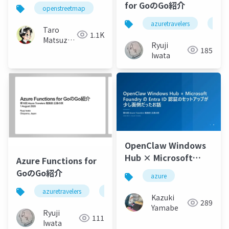
for GoのGo紹介
openstreetmap
azuretravelers
agen
Taro
1.1K
Matsuzawa
Ryuji
185
aka. btm
Iwata
OpenClaw Windows
Hub × Microsoft
Azure Functions for
Foundry の Entra ID
GoのGo紹介
azure
認証のセットアップが
azuretravelers
azure
go
少し面倒だったお話
Kazuki
289
Yamabe
Ryuji
111
Iwata