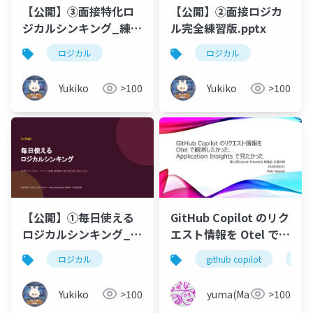
【公開】③面接特化ロ
【公開】②面接ロジカ
ジカルシンキング_練習
ル完全練習版.pptx
PPT.pptx
ロジカル
ロジカル
Yukiko
>100
Yukiko
>100
【公開】①毎日使える
GitHub Copilot のリク
ロジカルシンキング_日
エスト情報を Otel で観
常編.pptx
測したかった、
ロジカル
github copilot
otel
Application Insights
で見たかった
Yukiko
>100
yuma(Maki)
>100