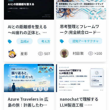
思考整理とフレームワ
AIとの距離感を整える
ーク:完全統合ロードマ
〜AI疲れの正体と、距
ップ 脳科学の理解から
離の取り方〜
認知アーキテクチャ
生成ai
考え方
マインドセット
言語化
「第二の脳」の実装ま
で、知的生産性を最大
村田 敦
>100
星影
507
化する認知アーキテク
チャの構築
nanochatで理解する
Azure Travelers in 広
LLM製造工程 ―
島の旅：計画したわけ