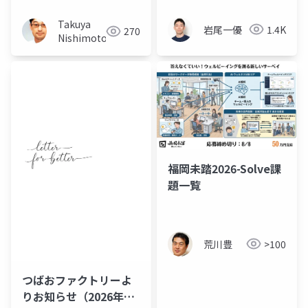
ジー入門
する
Takuya
岩尾一優
1.4K
270
Nishimoto
福岡未踏2026-Solve課
題一覧
荒川豊
>100
つばおファクトリーよ
りお知らせ（2026年8