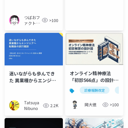
月）Letter for better
2026_08
つばおフ
>100
ァクトリ
ー
オンライン精神療法
迷いながらも歩んでき
「初診566点」の設計図
た 異業種からエンジニ
｜令和8年度診療報酬改
アへ転職した後の試行
診療報酬改定
オン
定 Ⅲ-5-4-⑱ の全貌と実
錯誤
務対応
Tatsuya
岡大徳
>100
2.2K
Nibuno