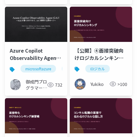
【公開】④面接突破向
Azure Copilot
けロジカルシンキン
Observability Agent
グ.pptx
GA!!～KQLを書くのを
ロジカル
microsoftazure
azure
microsoft
azurem
やめて、AIに質問する
運用へ!～
御成門プロ
Yukiko
>100
732
グラマー
(Tomotaka
Suzuki)