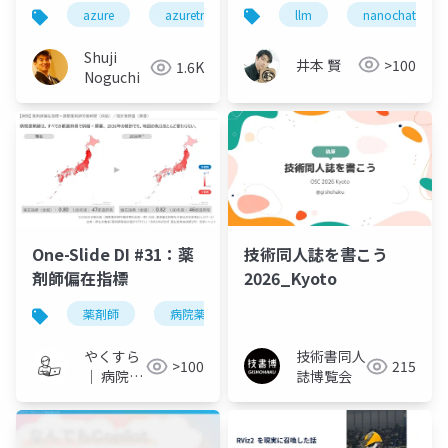
tokenizer訓練からチ
じゃない。振り返ると
llm
nanochat
azure
azuretravelers
ャットCLIまで、
一本の道だった
Karpathyの8,159行を
Shuji
井本 賢
>100
1.6K
読み切る
Noguchi
One-Slide DI #31：薬
技術同人誌を書こう
剤師偏在指標
2026_Kyoto
薬剤師
病院薬剤師
one-slide di
薬剤師偏
やくすら
技術書同人
>100
215
｜ 病院薬
誌博覧会
剤師のス
ライドメ
モ