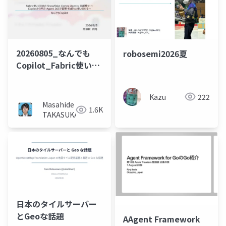
20260805_なんでも
robosemi2026夏
Copilot_Fabric使いの
ための Snowflake
Cortex Agents 全部乗
Kazu
222
せ 〜Copilotから呼
Masahide
1.6K
ぶ・Agent 365で管
TAKASUKA
理・Fabricと使い分け
る〜
日本のタイルサーバー
とGeoな話題
AAgent Framework