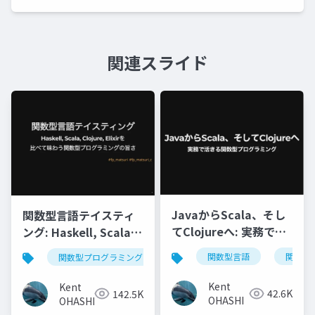
関連スライド
JavaからScala、そし
関数型言語テイスティ
てClojureへ: 実務で活
ング: Haskell, Scala,
きる関数型プログラミ
Clojure, Elixirを比べ
関数型言語
関数型
関数型プログラミング
haskell
scala
cloju
ング
て味わう関数型プログ
ラミングの旨さ
Kent
Kent
42.6K
142.5K
OHASHI
OHASHI