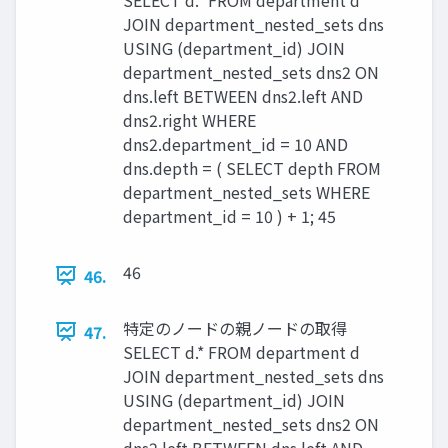
JOIN department_nested_sets dns
USING (department_id) JOIN
department_nested_sets dns2 ON
dns.left BETWEEN dns2.left AND
dns2.right WHERE
dns2.department_id = 10 AND
dns.depth = ( SELECT depth FROM
department_nested_sets WHERE
department_id = 10 ) + 1; 45
46
46.
特定のノードの親ノードの取得
47.
SELECT d.* FROM department d
JOIN department_nested_sets dns
USING (department_id) JOIN
department_nested_sets dns2 ON
dns2.left BETWEEN dns.left AND