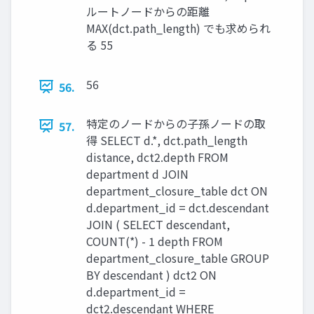
ルートノードからの距離
MAX(dct.path_length) でも求められ
る 55
56
56.
特定のノードからの子孫ノードの取
57.
得 SELECT d.*, dct.path_length
distance, dct2.depth FROM
department d JOIN
department_closure_table dct ON
d.department_id = dct.descendant
JOIN ( SELECT descendant,
COUNT(*) - 1 depth FROM
department_closure_table GROUP
BY descendant ) dct2 ON
d.department_id =
dct2.descendant WHERE