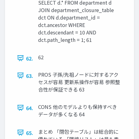
SELECT d.* FROM department d
JOIN department_closure_table
dct ON d.department_id =
dct.ancestor WHERE
dct.descendant = 10 AND
dct.path_length = 1; 61
62
62.
PROS 子孫/先祖ノードに対するアク
63.
セスが容易 更新系操作が容易 参照整
合性が保証できる 63
CONS 他のモデルよりも保持すべき
64.
データが多くなる 64
まとめ 「閉包テーブル」は総合的に
65.
優れている 「隣接リスト」は最も素