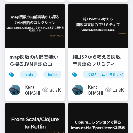
map関数の内部実装か
純LISPから考える関数
ら探るJVM言語のコレ
型言語のプリミティブ:
クション: Scala,
Clojure, Elixir,
scala
kotlin
clojure
関数型プログラミング
コレクション
Kotlin, Clojureコレク
Haskell, Scala
ションの基本的な設計
Kent
Kent
36.7K
11.8K
を理解しよう
OHASHI
OHASHI