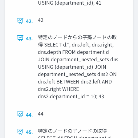
USING (department_id); 41
42
42.
特定のノードからの子孫ノードの取
43.
得 SELECT d.*, dns.left, dns.right,
dns.depth FROM department d
JOIN department_nested_sets dns
USING (department_id) JOIN
department_nested_sets dns2 ON
dns.left BETWEEN dns2.left AND
dns2.right WHERE
dns2.department_id = 10; 43
44
44.
特定のノードの子ノードの取得
45.
SELECT d.* FROM department d