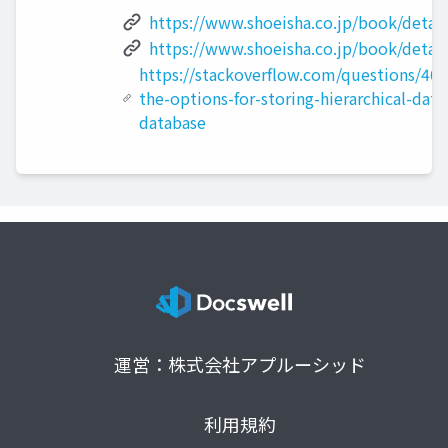
https://www.shoeisha.co.jp/book/detai
https://www.shoeisha.co.jp/book/detai
https://stackoverflow.com/questions/40
the-options-for-storing-hierarchical-data-
database
運営：株式会社アプルーシッド
利用規約