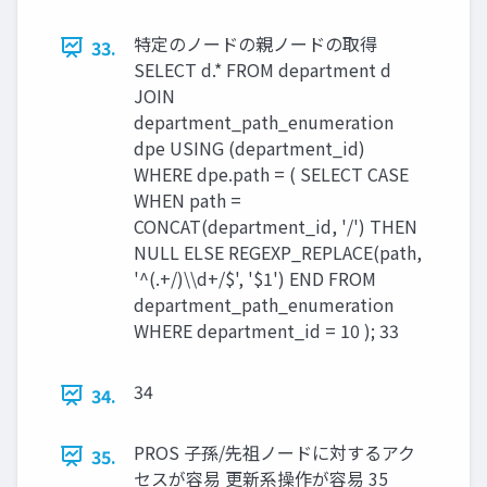
特定のノードの親ノードの取得
33.
SELECT d.* FROM department d
JOIN
department_path_enumeration
dpe USING (department_id)
WHERE dpe.path = ( SELECT CASE
WHEN path =
CONCAT(department_id, '/') THEN
NULL ELSE REGEXP_REPLACE(path,
'^(.+/)\\d+/$', '$1') END FROM
department_path_enumeration
WHERE department_id = 10 ); 33
34
34.
PROS 子孫/先祖ノードに対するアク
35.
セスが容易 更新系操作が容易 35