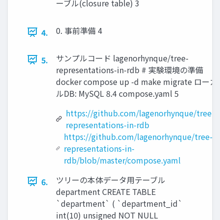
ーブル(closure table) 3
0. 事前準備 4
4.
サンプルコード lagenorhynque/tree-
5.
representations-in-rdb # 実験環境の準備
docker compose up -d make migrate ローカ
ルDB: MySQL 8.4 compose.yaml 5
https://github.com/lagenorhynque/tree-
representations-in-rdb
https://github.com/lagenorhynque/tree-
representations-in-
rdb/blob/master/compose.yaml
ツリーの本体データ用テーブル
6.
department CREATE TABLE
`department` ( `department_id`
int(10) unsigned NOT NULL