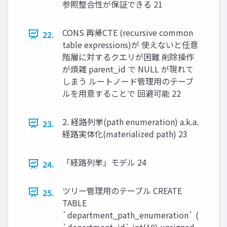
参照整合性が保証できる 21
CONS 再帰CTE (recursive common
22.
table expressions)が 使えないと任意
階層に対するクエリが困難 削除操作
が煩雑 parent_id で NULL が現れて
しまう ルートノード管理用のテーブ
ルを用意することで 回避可能 22
2. 経路列挙(path enumeration) a.k.a.
23.
経路実体化(materialized path) 23
「経路列挙」モデル 24
24.
ツリー管理用のテーブル CREATE
25.
TABLE
`department_path_enumeration` (
`department_id` int(10) unsigned