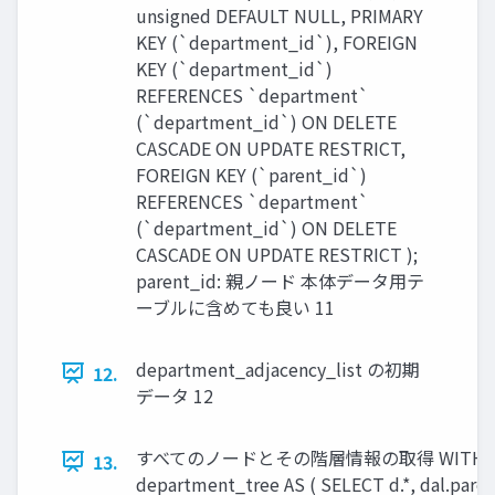
unsigned DEFAULT NULL, PRIMARY
KEY (`department_id`), FOREIGN
KEY (`department_id`)
REFERENCES `department`
(`department_id`) ON DELETE
CASCADE ON UPDATE RESTRICT,
FOREIGN KEY (`parent_id`)
REFERENCES `department`
(`department_id`) ON DELETE
CASCADE ON UPDATE RESTRICT );
parent_id: 親ノード 本体データ用テ
ーブルに含めても良い 11
department_adjacency_list の初期
12.
データ 12
すべてのノードとその階層情報の取得 WITH RE
13.
department_tree AS ( SELECT d.*, dal.paren