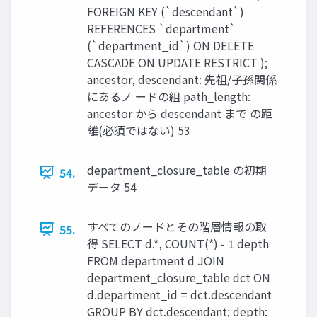
FOREIGN KEY (`descendant`)
REFERENCES `department`
(`department_id`) ON DELETE
CASCADE ON UPDATE RESTRICT );
ancestor, descendant: 先祖/子孫関係
にあるノ ードの組 path_length:
ancestor から descendant まで の距
離(必須ではない) 53
department_closure_table の初期
54.
データ 54
すべてのノードとその階層情報の取
55.
得 SELECT d.*, COUNT(*) - 1 depth
FROM department d JOIN
department_closure_table dct ON
d.department_id = dct.descendant
GROUP BY dct.descendant; depth: