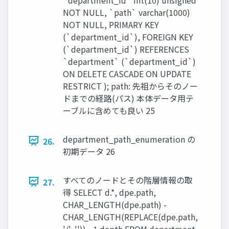
NOT NULL, `path` varchar(1000)
NOT NULL, PRIMARY KEY
(`department_id`), FOREIGN KEY
(`department_id`) REFERENCES
`department` (`department_id`)
ON DELETE CASCADE ON UPDATE
RESTRICT ); path: 先祖からそのノー
ドまでの経路(パス) 本体データ用テ
ーブルに含めても良い 25
department_path_enumeration の
26.
初期データ 26
すべてのノードとその階層情報の取
27.
得 SELECT d.*, dpe.path,
CHAR_LENGTH(dpe.path) -
CHAR_LENGTH(REPLACE(dpe.path,
'/', '')) - 1 depth FROM department