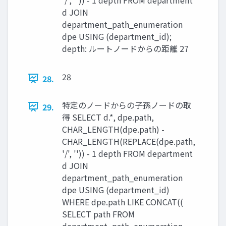
d JOIN
department_path_enumeration
dpe USING (department_id);
depth: ルートノードからの距離 27
28
28.
特定のノードからの子孫ノードの取
29.
得 SELECT d.*, dpe.path,
CHAR_LENGTH(dpe.path) -
CHAR_LENGTH(REPLACE(dpe.path,
'/', '')) - 1 depth FROM department
d JOIN
department_path_enumeration
dpe USING (department_id)
WHERE dpe.path LIKE CONCAT((
SELECT path FROM
department_path_enumeration