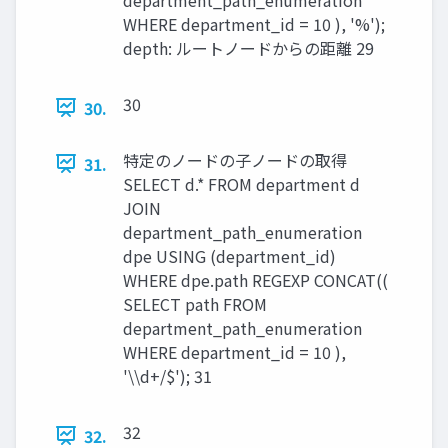
WHERE department_id = 10 ), '%');
depth: ルートノードからの距離 29
30
30.
特定のノードの子ノードの取得
31.
SELECT d.* FROM department d
JOIN
department_path_enumeration
dpe USING (department_id)
WHERE dpe.path REGEXP CONCAT((
SELECT path FROM
department_path_enumeration
WHERE department_id = 10 ),
'\\d+/$'); 31
32
32.