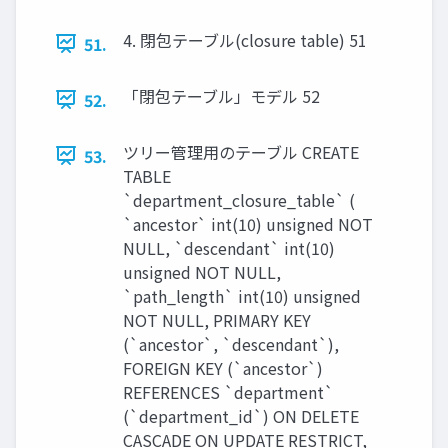
4. 閉包テーブル(closure table) 51
51.
「閉包テーブル」モデル 52
52.
ツリー管理用のテーブル CREATE
53.
TABLE
`department_closure_table` (
`ancestor` int(10) unsigned NOT
NULL, `descendant` int(10)
unsigned NOT NULL,
`path_length` int(10) unsigned
NOT NULL, PRIMARY KEY
(`ancestor`, `descendant`),
FOREIGN KEY (`ancestor`)
REFERENCES `department`
(`department_id`) ON DELETE
CASCADE ON UPDATE RESTRICT,