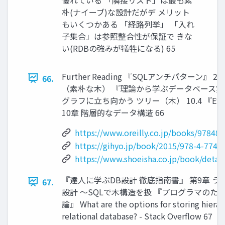
朴(ナイーブ)な設計だがデ メリット
もいくつかある 「経路列挙」 「入れ
子集合」は参照整合性が保証で きな
い(RDBの強みが犠牲になる) 65
Further Reading 『SQLアンチパターン』
66.
（素朴な木） 『理論から学ぶデータベース実践
グラフに立ち向かう ツリー（木） 10.4 『Effect
10章 階層的なデータ構造 66
https://www.oreilly.co.jp/books/97848
https://gihyo.jp/book/2015/978-4-7741
https://www.shoeisha.co.jp/book/detai
『達人に学ぶDB設計 徹底指南書』 第9章 う
67.
設計 ～SQLで木構造を扱 『プログラマのため
論』 What are the options for storing hierarc
relational database? - Stack Overflow 67