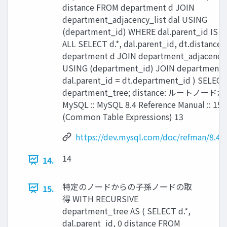
distance FROM department d JOIN
department_adjacency_list dal USING
(department_id) WHERE dal.parent_id IS
ALL SELECT d.*, dal.parent_id, dt.distance
department d JOIN department_adjacency_
USING (department_id) JOIN department_
dal.parent_id = dt.department_id ) SELEC
department_tree; distance: ルートノード
MySQL :: MySQL 8.4 Reference Manual :: 15
(Common Table Expressions) 13
https://dev.mysql.com/doc/refman/8.4/
14
14.
特定のノードからの子孫ノードの取
15.
得 WITH RECURSIVE
department_tree AS ( SELECT d.*,
dal.parent_id, 0 distance FROM