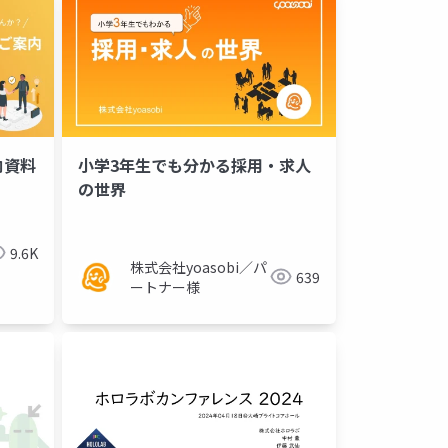
内資料
小学3年生でも分かる採用・求人
の世界
9.6K
株式会社yoasobi／パ
639
ートナー様