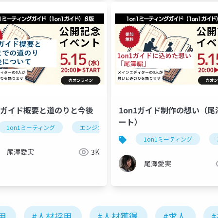
n1ガイド概要と道のりと今後
1on1ガイド制作の想い（尾
ート）
1on1ミーティング
エンジニアマネージャー
マネージャー
1on1ミーティング
容
認知行動療法
コンピテンシー
気づきシート
尾澤愛実
3K
尾澤愛実
用
#人材採用
#人材獲得
#求人