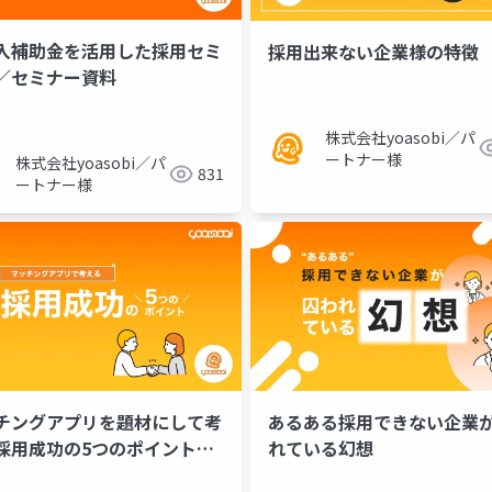
導入補助金を活用した採用セミ
採用出来ない企業様の特徴
／セミナー資料
株式会社yoasobi／パ
ートナー様
株式会社yoasobi／パ
831
ートナー様
チングアプリを題材にして考
あるある採用できない企業か
採用成功の5つのポイント／
れている幻想
ナー資料