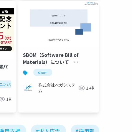
SBOM（Software Bill of
Materials）について
澤パ
2024/03/27 技術勉強会発表資料
sbom
対話
エンジニアマネージャー
対話
株式会社ベガシステ
1.4K
ム
1K
#採用支援
#求人広告
#採用難