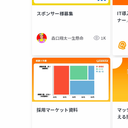
IT
スポンサー様募集
ナー
森口翔太一生懸命
1K
採用マーケット資料
マッ
える
セミ