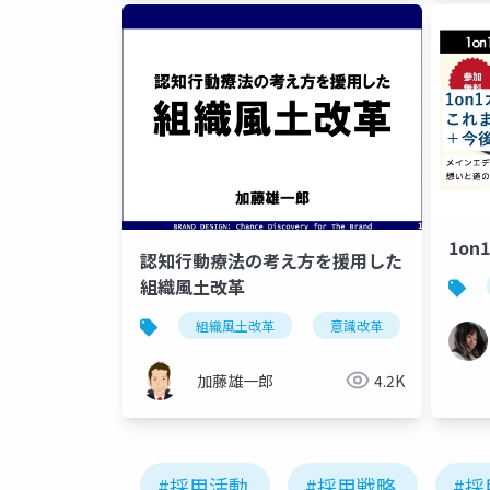
1o
認知行動療法の考え方を援用した
組織風土改革
組織風土改革
意識改革
行動変
加藤雄一郎
4.2K
#採用活動
#採用戦略
#採