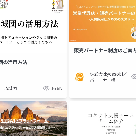
販売パートナー制度のご案
団の活用方法
pa4d
kintone
株式会社yoasobi／
パートナー様
攻城団
16.6K