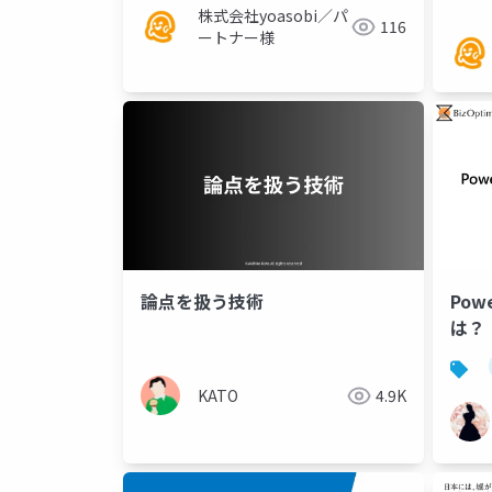
株式会社yoasobi／パ
116
ートナー様
論点を扱う技術
Pow
は？
KATO
4.9K