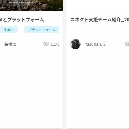
AIとプラットフォーム
コネクト支援チーム紹介_20
生成ai
プラットフォーム
生成性（generativity）
製品
高橋浩
1.1K
Yasuharu.S