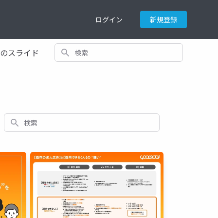
ログイン
新規登録
検索
てのスライド
検索