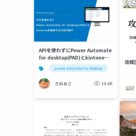
APIを使わずにPower Automate
for desktop(PAD)とkintoneを
攻城
連携する方法の紹介
power automate for desktop
pad
きぬあさ
19.4K