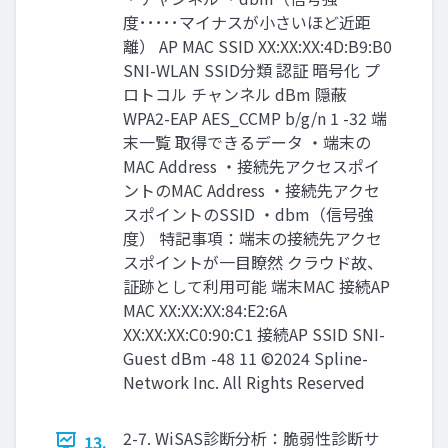
度･････マイナスが小さいほど近距
離） AP MAC SSID XX:XX:XX:4D:B9:B0
SNI-WLAN SSID分類 認証 暗号化 プ
ロトコル チャンネル dBm 隠蔽
WPA2-EAP AES_CCMP b/g/n 1 -32 端
末一覧 取得できるデータ ・端末の
MAC Address ・接続先アクセスポイ
ントのMAC Address ・接続先アクセ
スポイントのSSID ・dbm（信号強
度） 特記事項：端末の接続先アクセ
スポイントが一目瞭然 クラウド故、
証跡として利用可能 端末MAC 接続AP
MAC XX:XX:XX:84:E2:6A
XX:XX:XX:C0:90:C1 接続AP SSID SNI-
Guest dBm -48 11 ©2024 Spline-
Network Inc. All Rights Reserved
2-7. WiSAS診断分析：脆弱性診断サ
13.