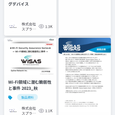
トワーク
グデバイス
株式会社
1.3K
スプライ
ン・ネッ
トワーク
Wi-Fi領域に潜む脆弱性
と事件 2023_秋
製品資料
株式会社
1.1K
スプライ