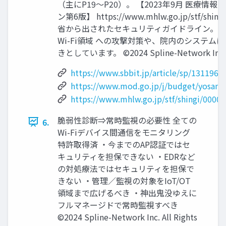
（主にP19～P20）。 【2023年9月 医療
ン第6版】 https://www.mhlw.go.jp/stf/shi
省から出されたセキュリティガイドライン。
Wi-Fi領域 への攻撃対策や、院内のシステ
きとしています。 ©2024 Spline-Network Inc. All
https://www.sbbit.jp/article/sp/131196
https://www.mod.go.jp/j/budget/yosan_
https://www.mhlw.go.jp/stf/shingi/000
脆弱性診断⇒常時監視の必要性 全ての
6.
Wi-Fiデバイス間通信をモニタリング
特許取得済 ・今までのAP認証ではセ
キュリティを担保できない ・EDRなど
の対処療法ではセキュリティを担保で
きない ・管理／監視の対象をIoT/OT
領域まで広げるべき ・神出鬼没ゆえに
フルマネージドで常時監視すべき
©2024 Spline-Network Inc. All Rights