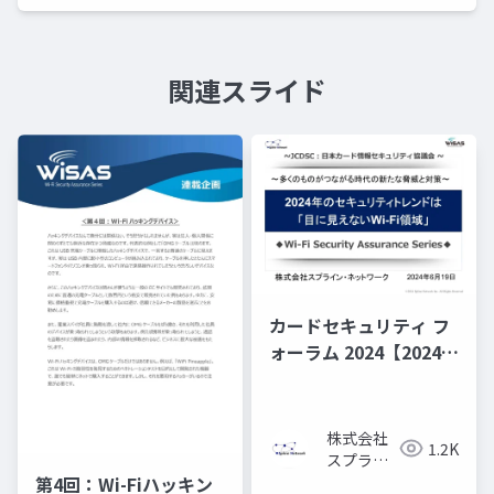
関連スライド
カードセキュリティ フ
ォーラム 2024【2024年
のセキュリティ・トレ
ンドは「目に見えない
Wi-Fi領域」】
株式会社
1.2K
スプライ
ン・ネッ
第4回：Wi-Fiハッキン