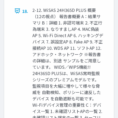
2-12. WiSAS 24H365D PLUS 概要
18.
（12の視点） 報告書概要 A：結果サ
マリ B：詳細 1. 非認可端末 2. 不正行
為端末 3. なりすましAP 4. MAC偽装
AP 5. Wi-Fi Direct AP 6. ハッキングデ
バイス 7. 誤設定AP 8. Fake AP 9. 不正
接続AP 10. WDS AP 11. ソフトAP 12.
アドホック・ネットワーク ※報告書
の詳細は、別途 サンプルをご用意し
ています。 WIDS／WIPS機能!!
24H365D PLUSは、WiSAS常時監視
シリーズのプレミアムモデルです。
監視項目を大幅に増やして様々な脅
威を 自動検知、ポリシーに違反した
デバイス を自動遮断も可能です。
Wi-Fiデバイス管理の重要性 C：デバ
イス一覧 1. 未確認リストAPの一覧 2.
未確認リスト端末の一覧 3. セーフリ