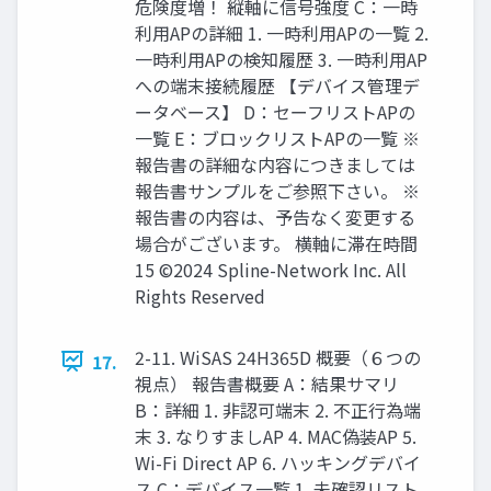
危険度増！ 縦軸に信号強度 C：一時
利用APの詳細 1. 一時利用APの一覧 2.
一時利用APの検知履歴 3. 一時利用AP
への端末接続履歴 【デバイス管理デ
ータベース】 D：セーフリストAPの
一覧 E：ブロックリストAPの一覧 ※
報告書の詳細な内容につきましては
報告書サンプルをご参照下さい。 ※
報告書の内容は、予告なく変更する
場合がございます。 横軸に滞在時間
15 ©2024 Spline-Network Inc. All
Rights Reserved
2-11. WiSAS 24H365D 概要（６つの
17.
視点） 報告書概要 A：結果サマリ
B：詳細 1. 非認可端末 2. 不正行為端
末 3. なりすましAP 4. MAC偽装AP 5.
Wi-Fi Direct AP 6. ハッキングデバイ
ス C：デバイス一覧 1. 未確認リスト