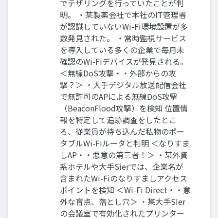
でテザリングを行っていたことが判
明。 ・某製薬会社で本社のIT管理者
が認識していないWi-Fi環境設置が多
数発見された。 ・常時監視サービス
を導入している多くの企業で毎月未
確認のWi-Fiデバイスが発見される。
＜無線DoS攻撃・・外部からの攻
撃？＞ ・大手デジタル放送配信会社
で無許可のAPによる無線DoS攻撃
（BeaconFlood攻撃）を検知 位置情
報を特定して追跡調査をしたとこ
ろ、従業員が持ち込んだ私物のポー
タブルWi-Fiルータと判明 ＜なりすま
しAP・・悪意の第三者！＞ ・某外資
系ホテルや大手Sierでは、企業名が
含まれたWi-Fiのなりすましアクセス
ポイントを検知 ＜Wi-Fi Direct・・意
外な盲点、落とし穴＞ ・某大手SIer
の会議室で有効化されたプリンター