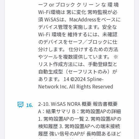
ーフ or ブロック ク リ ー ン な 環 境
Wi-Fi環境は 常に変化 常時監視が必
須 WiSASは、MacAddressをベースに
デバイス管理を実施します。安全な
Wi-Fi 環境を 維持するには、未確認
のデバイスをセーフ／ブロックに仕
分けします。 仕分けするための方法
やツールを複数提供しています。 ※
リスト作成方法には、手動登録型と
自動生成型（セーフリストのみ）が
あります。 14 ©2024 Spline-
Network Inc. All Rights Reserved
2-10. WiSAS NORA 概要 報告書概要
16.
A：結果サマリ B：常時設置APの詳細
1. 常時設置APの一覧 2. 常時設置APの
検知履歴 3. 常時設置APへの端末接続
履歴 強い信号のAPが 長時間あるほど