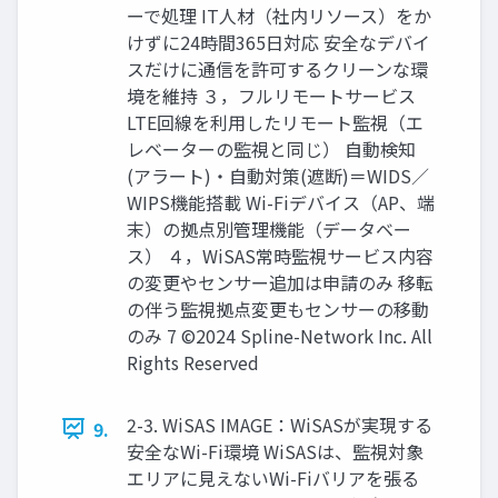
ーで処理 IT人材（社内リソース）をか
けずに24時間365日対応 安全なデバイ
スだけに通信を許可するクリーンな環
境を維持 ３，フルリモートサービス
LTE回線を利用したリモート監視（エ
レベーターの監視と同じ） 自動検知
(アラート)・自動対策(遮断)＝WIDS／
WIPS機能搭載 Wi-Fiデバイス（AP、端
末）の拠点別管理機能（データベー
ス） ４，WiSAS常時監視サービス内容
の変更やセンサー追加は申請のみ 移転
の伴う監視拠点変更もセンサーの移動
のみ 7 ©2024 Spline-Network Inc. All
Rights Reserved
2-3. WiSAS IMAGE：WiSASが実現する
9.
安全なWi-Fi環境 WiSASは、監視対象
エリアに見えないWi-Fiバリアを張る