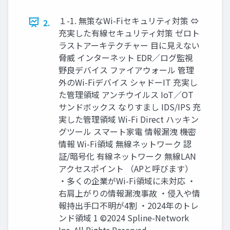
１-1. 無策なWi-Fiセキュリティ対策 ⇔
2.
充実した有線セキュリティ対策 ゼロト
ラストアーキテクチャー 目に見えない
脅威 インターネット EDR／ログ監視
野良デバイス ファイアウォール 管理
外のWi-Fiデバイス シャドーIT 充実し
た管理領域 アンチウイルス IoT／OT
サンドボックス なりすまし IDS/IPS 充
実した管理領域 Wi-Fi Direct ハッキン
グツール スマート家電 情報漏洩 機密
情報 Wi-Fi領域 無線ネットワーク 認
証/暗号化 有線ネットワーク 無線LAN
アクセスポイント （APと呼びます）
・多くの企業がWi-Fi領域に未対応 ・
右肩上がりの情報漏洩事故 ・侵入や情
報持出手口不明が4割 ・2024年のトレ
ンド領域 1 ©2024 Spline-Network
Inc. All Rights Reserved