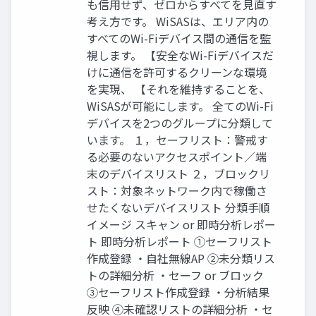
も信用せず、ゼロからすべてを見直す
考え方です。 WiSASは、エリア内の
すべてのWi-Fiデバイス間の通信を監
視します。 【安全なWi-Fiデバイスだ
けに通信を許可するクリーンな環境
を実現、 【それを維持することを、
WiSASが可能にします。 全てのWi-Fi
デバイスを2つのグループに分類して
います。 １，セーフリスト：警戒す
る必要のないアクセスポイント／端
末のデバイスリスト ２，ブロックリ
スト：対象ネットワーク内で稼働さ
せたくないデバイスリスト 分類手順
イメージ スキャン or 即時分析レポー
ト 即時分析レポート ①セーフリスト
作成登録 ・自社無線AP ②未分類リス
トの詳細分析 ・セーフ or ブロック
③セーフリスト作成登録 ・分析結果
反映 ④未確認リストの詳細分析 ・セ