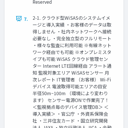
Reserved
2-1. クラウド型WiSASのシステムイメ
7.
ージと導入実績 ・お客様のデータは取
得しません ・社内ネットワークへ接続
必要なし ・完全独立型のフルリモート
・様々な監査に利用可能 ※有線ネット
ワーク経由でも可能 ※オンプレミスタ
イプも可能 WiSAS クラウド管理セン
ター Internet LTE回線経由 アラート通
知 監視対象エリア WiSASセンサー 月
次レポート IT管理者 （お客様） Wi-Fi
デバイス 電波取得可能エリアの目安
半径50m~100m （環境により変わり
ます） センサー電源ONで作業完了！
＜監視拠点毎のデバイス管理DB＞ ＜
導入実績＞ ・官公庁 ・外資系保険会
社 ・三井住友カード ・国立研究開発
法人 JAXA ・独立行政法人 JICA ・金融