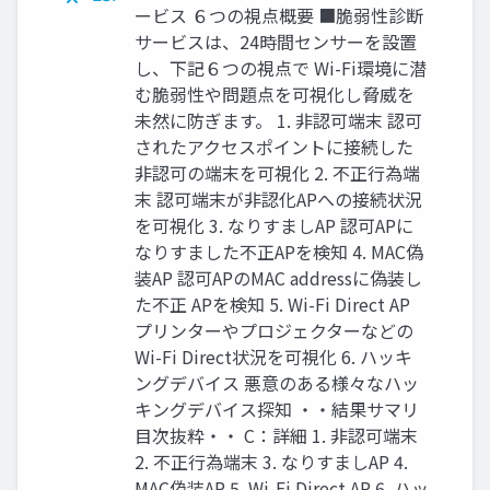
ービス ６つの視点概要 ■脆弱性診断
サービスは、24時間センサーを設置
し、下記６つの視点で Wi-Fi環境に潜
む脆弱性や問題点を可視化し脅威を
未然に防ぎます。 1. 非認可端末 認可
されたアクセスポイントに接続した
非認可の端末を可視化 2. 不正行為端
末 認可端末が非認化APへの接続状況
を可視化 3. なりすましAP 認可APに
なりすました不正APを検知 4. MAC偽
装AP 認可APのMAC addressに偽装し
た不正 APを検知 5. Wi-Fi Direct AP
プリンターやプロジェクターなどの
Wi-Fi Direct状況を可視化 6. ハッキ
ングデバイス 悪意のある様々なハッ
キングデバイス探知 ・・結果サマリ
目次抜粋・・ C：詳細 1. 非認可端末
2. 不正行為端末 3. なりすましAP 4.
MAC偽装AP 5. Wi-Fi Direct AP 6. ハッ