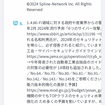
©2024 Spline-Network Inc. All Rights
Reserved
1-4.Wi-Fi領域に対する政府や産業界からの警
5.
年2月 2024年流行予測「6つのサイバー攻撃」
https://www.sbbit.jp/article/sp/
れる名和利男氏が、2024年のセキュリティトレ
を鳴らし、必ず侵害されると紹介しています。 
工会・サイバーセキュリティガイドライン V2.
https://www.jama.or.jp/operation/it/cyb_se
→今年発表された自動車工業会独自のガイドライ
の対策の必要性が 14項目も追加されました。詳し
／No.64／No.79／No.80／No.81／ No.91／N
No.142／No.143／No.145をご参照くださ
衛力抜本的強化の進捗と予算】
https://www.mod.go.jp/j/budget/yosan_ga
機関の中でもTOPクラスのセキュリティ水準
強化の ため多くの予算を割いていますが、Wi