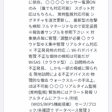
に依存。 〇 〇 〇 〇 センサー電源ON
のみ （誰でも対応可能） スポット対
応はもちろん、 常時監視対応可能 シ
グネチャを逐次更新し、 最新型の攻撃
も検知 フルマネージドなので安定品質
※報告書サンプルを参照下さい × 対
象拠点毎に管理／調整が必要 〇 クラ
ウド型ゆえ集中管理 リアルタイム対応
× 不正発見時の対応 △ Wi-Fiデバイス
管理 不正な個体の検知は可能だが
WiSAS（クラウド型） △ 訪問時のみ
不正発見、 しかも一部の脅威に限られ
る 現地訪問による不正デバイスの 物
理的な撤去 ウォークスルーの手法上、
ほぼ不可能 〇 〇 〇 リアルタイム監視
(常時監視) 緊急時にはアラート発報 リ
アルタイムにアラート/対処
（WIDS/WIPS機能搭載） セーフ/ブロ
ック/未確認で データベース管理 3