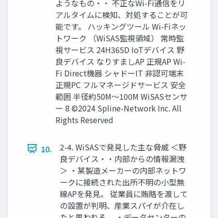
ようなもの・・ 不正なWi-Fi通信をリ
アルタイムに検知、対処することが可
能です。 ハッキングツール Wi-Fiネッ
トワーク （WiSAS監視領域） 常時監
視サービス 24H365D IoTデバイス 野
良デバイス なりすましAP 正規AP Wi-
Fi Direct機器 シャドーIT 非認可端末
正規PC フルマネージドサービス 安全
範囲 半径約50M～100M WiSASセンサ
ー 8 ©2024 Spline-Network Inc. All
Rights Reserved
2-4. WiSASで発見した主な脅威 ＜野
10.
良デバイス・・内部からの情報漏洩
＞ ・某製造メーカーの内部ネットワ
ークに接続された出所不明の小型無
線APを発見。 従業員に賄賂を渡して
の設置が判明、産業スパイが介在し
たと思われる。 ・データセンターの