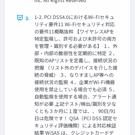
1-2. PCI DSS4.0におけるWi-Fiセキュ
3.
リティ要件11 Wi-Fiセキュリティ対応
の要件11概略抜粋 【ワイヤレスAPを
特定監視し、許可および未許可の両方
を管理・識別する必要がある】 １、外
部・内部の脆弱性を定期的に特定 ２、
既知のAPリストを定義し、接続状況の
把握 （リスト外のデバイスを介した接
続の脅威） ３、なりすましAP等への
接続状況の監視 ４、企業がWi-Fi機器
使用を禁止している場合でも必須 ５、
自動監視を使用する場合、アラート通
知が必要 上記テスト/検出/識別を少な
くとも３か月に１度では、、 90日/91
日は危険です！ QSA（PCI DSS 認定セ
キュリティ評価機関）による対応検証
結果 WiSAS は、クレジットカードデ