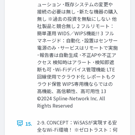
ューション ･既存システムの変更や
接続の必要は無し ･新たな機器の購入
無し ※過去の投資を無駄にしない 他
社製品と競合無し 2 フルリモート：
簡単運用 WIDS／WIPS機能!! 3 フル
マネージド：自動化 ･設置はセンサー
電源のみ ･サービスはリモートで実施
･報告書は自動生成 ･不正APや不正ア
クセス 検知時はアラート ･検知即遮
断も可 ･Wi-Fiデバイス管理機能 LTE
回線使用でクラウド化 レポートもク
ラウド保管 WIPS専用機ならではの
高機能、高信頼性、高可用性 13
©2024 Spline-Network Inc. All
Rights Reserved
2-9. CONCEPT：WiSASが実現する安
15.
全なWi-Fi環境！ ※ゼロトラスト：何