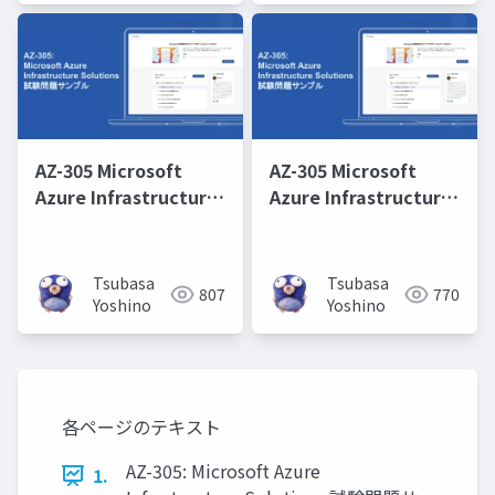
AZ-305 Microsoft
AZ-305 Microsoft
Azure Infrastructure
Azure Infrastructure
Solutions 取得学習会
Solutions 取得学習会
第2回
第8回
Tsubasa
Tsubasa
807
770
Yoshino
Yoshino
各ページのテキスト
AZ-305: Microsoft Azure
1.