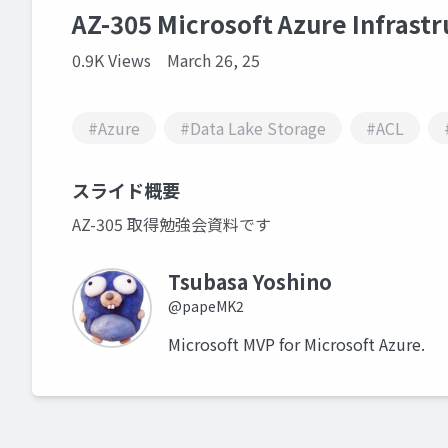
AZ-305 Microsoft Azure Infra
0.9K Views
March 26, 25
#Azure
#Data Lake Storage
#ACL
スライド概要
AZ-305 取得勉強会資料です
Tsubasa Yoshino
@papeMK2
Microsoft MVP for Microsoft Azure.