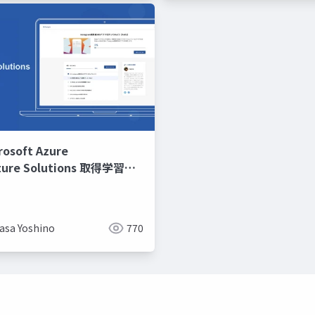
rosoft Azure
cture Solutions 取得学習会
asa Yoshino
770