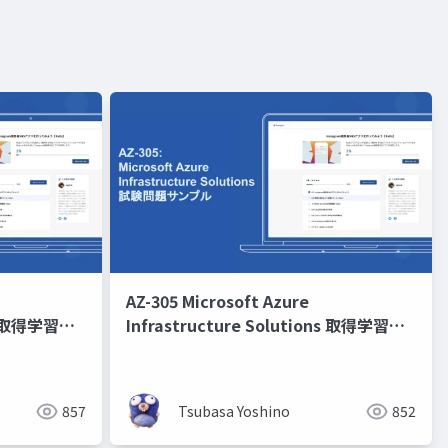
AZ-305 Microsoft Azure
ons 取得学習会
Infrastructure Solutions 取得学習会
第6回
857
Tsubasa Yoshino
852