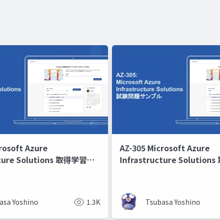
rosoft Azure
AZ-305 Microsoft Azure
cture Solutions 取得学習会
Infrastructure Soluti
第3回
asa Yoshino
1.3K
Tsubasa Yoshino