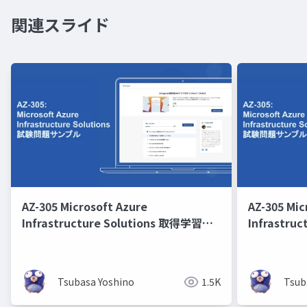
関連スライド
AZ-305 Microsoft Azure
AZ-305 Mic
Infrastructure Solutions 取得学習会
Infrastru
第11回
第12回
Tsubasa Yoshino
1.5K
Tsub