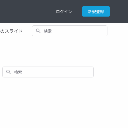
ログイン
新規登録
検索
てのスライド
検索