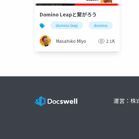
Domino Leapと繋がろう
domino leap
domino
link
Masahiko MIyo
2.1K
運営：株