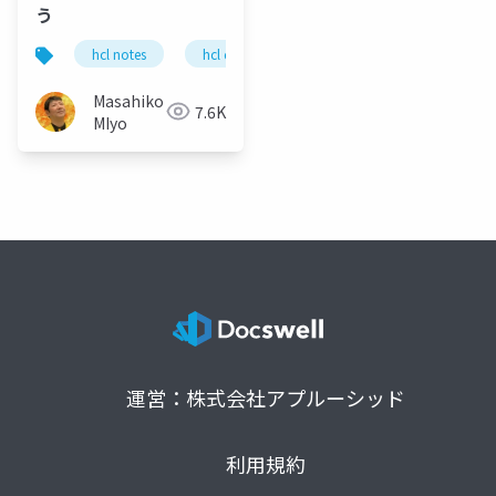
う
hcl notes
hcl domino
admincentral
Masahiko
7.6K
MIyo
運営：株式会社アプルーシッド
利用規約