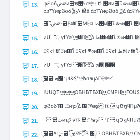
φϨοδ‫ڞ‬༗ͷ੒ख़౓Ϟσϧ Ծ ໺ੜͷ৘ใ ཆ৩ͷ৘ใ ‫ط‬੒ͷ৘ใ Ϩϕϧ Ϩϕϧ Ϩϕϧ Ϩϕϧ Ϩϕϧ ࣗ෼ͷφϨοδ΋ Α͘Θ͔Βͳ͍ ࣗ෼ͷφϨοδ͸ Θ͔͍ͬͯΔ
13.
৘ใ‫ڞ‬༗Ͱ๻Β͕औΓ૊ΜͰ͍࣮ͨଶ ‫ط‬੒ͷ৘ใ ཆ
14.
ͷՄೳੑ γϯϓϧʹ৘ใ͕ͦ͜ʹ͋Δ ‫ط‬੒ͷ৘ใ 
15.
16.
ͷՄೳੑ γϯϓϧʹ৘ใ͕ͦ͜ʹ͋Δ ‫ࣜܗ‬஌ ҉໧஌
17.
҉໧஌ ‫ࣜܗ‬஌ ʮ4&$*ϞσϧʯΑΓҾ༻
18.
IUUQTOBHBTBXBCMPHFOUS
19.
φϨοδʹ͸ ίΞͱηϧ ͕͋Δ ۙ೔ެ։༧ఆʂ řť  ʮ
20.
΄͠ ஍‫ٿ‬ͷຊ୨ νʔϜ ۙ೔ެ։༧ఆʂ řť
21.
҉໧஌Λू߹஌ͱͯ͠‫͍ڧ‬νʔϜʹ͍ͨ͠ͳΒ ͸ɺ͍
22.