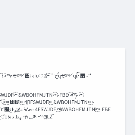
"EWJTPSZ&WBOHFMJTU &WBOHFMJTU ;;ࣾ ‫ސ‬໰ &WFOU1SPEVDFS ߨࢣ ϦαʔνΤΩεύʔτ ϓϩμΫτࣄ‫ࢧ্ཱ͛ͪۀ‬ԉ ߨࢣ ৽‫ץ‬ɾ‫؂‬༁ ৽‫ץ‬ɾॻ͖ԼΖ͠