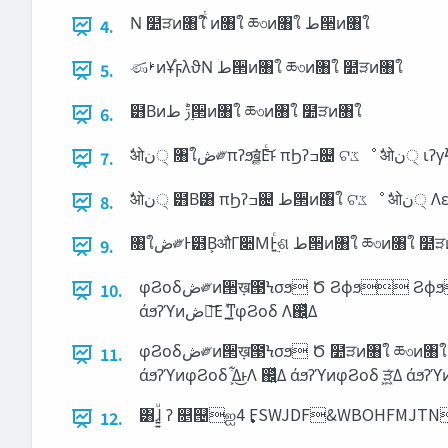
Ν ໺ੜͷ৘ใ ̏ͭͷ৘ใ ཆ৩ͷ৘ใ ‫ط‬੒ͷ৘ใ
4.
ණࢁͷҰ֯ϝλϑΝ ‫ط‬੒ͷ৘ใ ཆ৩ͷ৘ใ ໺ੜͷ৘ใ
5.
๻Βͷ‫࣮ݱ‬ ‫ط‬੒ͷ৘ใ ཆ৩ͷ৘ใ ໺ੜͷ৘ใ
6.
ࣗओ‫੍ن‬ ৘ใ‫ڞ
7.
ࣗओ‫੍ن
8.
৘ใ‫ڞ‬༗Ͱ๻Β͕औΓ૊ΜͰ͍࣮ͨଶ ‫ط‬੒ͷ৘ใ ཆ৩ͷ
9.
φϨοδ‫ڞ‬༗ͷ੒ख़౓Ϟσϧ Ծ Ϩϕϧ Ϩϕϧ Ϩϕϧ Ϩϕϧ Ϩϕϧ ࣗ෼ͷφϨοδ΋ Α͘Θ͔Βͳ͍ ࣗ෼ͷφϨοδ͸ Θ͔͍ͬͯΔ άϧʔϓͷφϨοδ ͕͋Δ͜ͱΛ ஌͍ͬͯΔ άϧʔϓͷφϨοδ ͕ੜ͖͍ͯΔ
10.
άϧʔϓͷ‫ڞ‬༗͞Ε ͍ͯͳ͍φϨοδ Λ஌͍ͬͯΔ
φϨοδ‫ڞ‬༗ͷ੒ख़౓Ϟσϧ Ծ ໺ੜͷ৘ใ ཆ৩ͷ৘ใ ‫ط‬੒ͷ৘ใ Ϩϕϧ Ϩϕϧ Ϩϕϧ Ϩϕϧ Ϩϕϧ ࣗ෼ͷφϨοδ΋ Α͘Θ͔Βͳ͍ ࣗ෼ͷφϨοδ͸ Θ͔͍ͬͯΔ
11.
͸ɺ͍͍ͧ ʔ ௕୔ஐ࣏ 4FSWJDF
12.