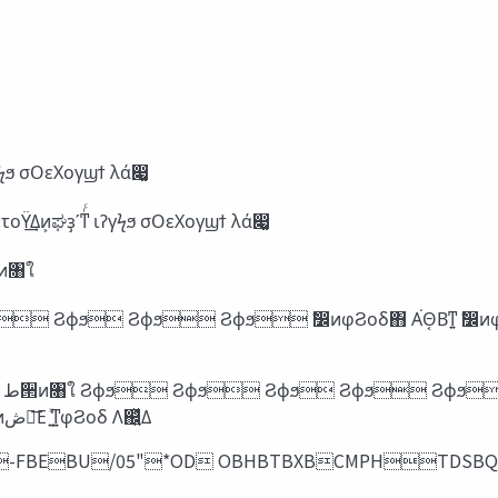
‬༗πʔϧ͕ॿ͚ͯ͘Εͨ͜ͱ πϦʔߏ଄ ଟ‫ػ‬ೳ ࣗओ‫੍ن‬ ιʔγϟϧ σΟεΧογϣϯ λά෇͚
‬ ๻Β͸ πϦʔߏ଄ ‫ط‬੒ͷ৘ใ ଟ‫ػ‬ೳ ࣗओ‫੍ن‬ ΛετοΫ͢Δͷ͕ಘҙʹͳͬͨ ιʔγϟϧ σΟεΧογϣϯ λά෇͚
৘ใ ໺ੜͷ৘ใ
άϧʔϓͷφϨοδ ͕͋Δ͜ͱΛ ஌͍ͬͯΔ άϧʔϓͷφϨοδ ͕ੜ͖͍ͯΔ άϧʔϓͷ‫ڞ‬༗͞Ε ͍ͯͳ͍φϨοδ Λ஌͍ͬͯΔ
&WBOHFMJTN-FBEBU/05"*OD OBHBTBXBCMPHT