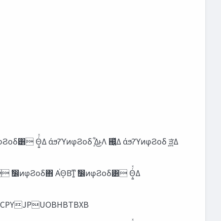
DSBQCPYJPUOBHBTBXB