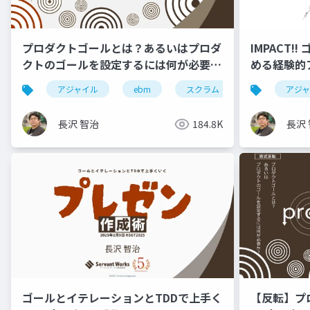
プロダクトゴールとは？あるいはプロダ
IMPACT
クトのゴールを設定するには何が必要
める経験的ア
か？ #RSGT2022
アジャイル
ebm
スクラム
rsgt
アジ
r
長沢 智治
184.8K
長沢
ゴールとイテレーションとTDDで上手く
【反転】プ