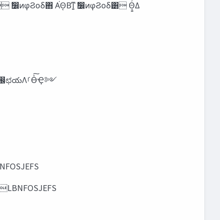
ΞϚκϯ ໺ੜͷ৘ใ ΞϚκϯ ཆ৩ͷ৘ใ ΞϚκϯ ‫ط‬੒ͷ৘ใ େώοτ্өதʂ ʰԾ໘ϥΠμʔΞϚκϯζ5)&.07*&࠷‫ޙ‬ϊ৹൑ʱඇച඼ಛయΛࡱӨͯ͠Ҿ༻
BNFOSJEFS
SZLBNFOSJEFS