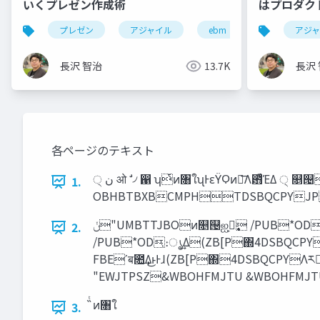
いくプレゼン作成術
はプロダク
が必要か？
プレゼン
アジャイル
ebm
rsgt2025
アジ
長沢 智治
13.7K
長沢
各ページのテキスト
੍ ‫ن‬ ओ ࣗ ৴ ഑ ʮͭͷ৘ใʯͰεΫϘͷྑ͞Λ఻͑ͯΈΔ ੍ ௕୔ஐ࣏ ओ ‫ن‬ 4FSWJDF&WBOHFMJTN-FBEBU/05"*OD ֤ࢿྉͷҾ༻͸ɺจԽி2"ʹ‫ͮ͘ج‬ʮҾ༻ʯͱ͍ͯ͠·͢ ഑ ৴ ࣗ
1.
OBHBTBXBCMPHTDSBQCPYJP
‫"ݩ‬UMBTTJBOͷ௕୔ஐ࣏ࢯ͕ /PUB*ODͷ4FSWJDF&WBOHFMJTN-FBEʹब೚ ௕୔ࢯΛ4FSWJDF&WBOHFMJTN-FBEʹܴ͑ͨཧ༝
2.
/PUB*OD͕։ൃ͢Δ(ZB[P΍4DSBQCPY͸ɺ‫ݸ‬ਓར༻ͷϢʔβʔ΍։ൃऀίϛϡχςΟΛத৺ʹ ޿·Γɺঃʑʹ‫Ͱۀا‬ͷར༻΋૿͑ͯࢀΓ·ͨ͠ɻ ௕୔ࢯ͕4FSWJDF&W
FBEʹब೚͢Δ͜ͱͰɺ(ZB[P΍4DSBQCPYΛར༻ͨ͠ ιϑτ΢ΣΞ։ൃࢧԉ΍ɺϢʔβʔίϛϡχςΟͱͷͭͳ͕Γͷ‫ڧ‬ԽʹऔΓ૊ΜͰ·͍Γ·͢ɻ ࣄ‫ͱۀ‬ϓϩμΫτʹ஌‫͢ݙߩͰݟ‬Δࣄ
̏ͭͷ৘ใ
3.