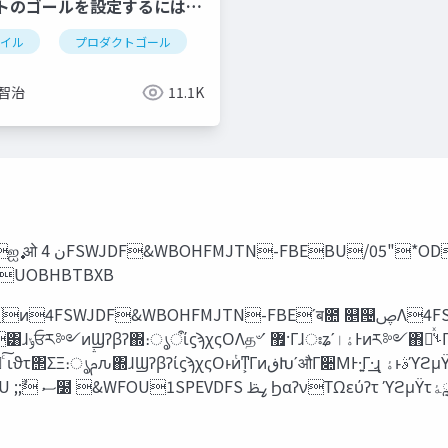
トのゴールを設定するには何
ャイル
プロダクトゴール
 智治
11.1K
UOBHBTBXB
BOHFMJTN-
‫ۀ‬Λల։ 4FSWJDF&WBOHFMJTN-FBE