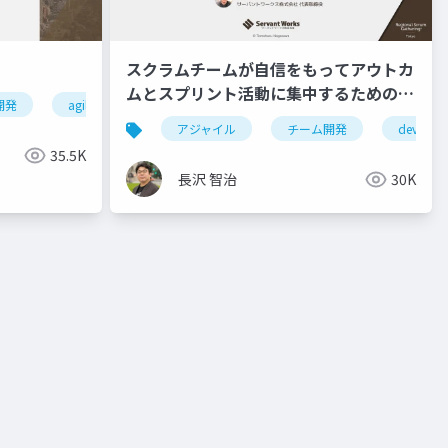
スクラムチームが自信をもってアウトカ
ムとスプリント活動に集中するためのコ
開発
agile
ebm
エビデンスベースドマネジメント
ツ
アジャイル
チーム開発
devops
35.5K
長沢 智治
30K