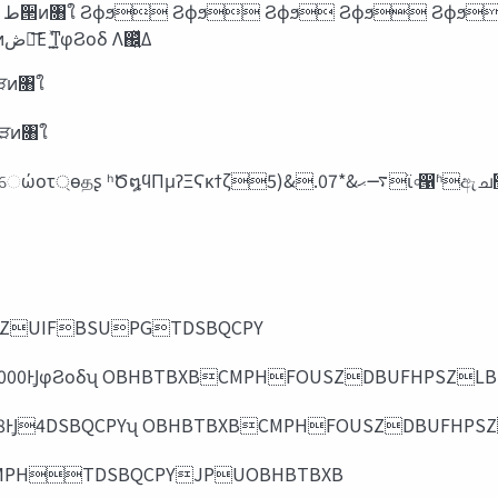
άϧʔϓͷφϨοδ ͕͋Δ͜ͱΛ ஌͍ͬͯΔ άϧʔϓͷφϨοδ ͕ੜ͖͍ͯΔ άϧʔϓͷ‫ڞ‬༗͞Ε ͍ͯͳ͍φϨοδ Λ஌͍ͬͯΔ
৩ͷ৘ใ ໺ੜͷ৘ใ
ཆ৩ͷ৘ใ ໺ੜͷ৘ใ
ZUIFBSUPGTDSBQCPY
Ծ໘ϥΠμʔ000ͰֶͿφϨοδʯ OBHBTBXBCMPHFOUSZDBUFHPSZL
  ʮԾ໘ϥΠμʔ8ͰֶͿ4DSBQCPYʯ OBHBTBXBCMPHFOUSZDBUFHP
͍ͧ ʔ OBHBTBXBCMPHTDSBQCPYJPUOBHBTBXB