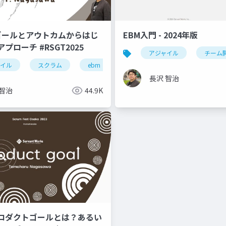
!! ゴールとアウトカムからはじ
EBM入門 - 2024年版
プローチ #RSGT2025
アジャイル
チーム
ャイル
sgt2022
スクラム
プロダクトゴール
ebm
ゴール設定
rsgt2025
長沢 智治
 智治
44.9K
ロダクトゴールとは？あるい