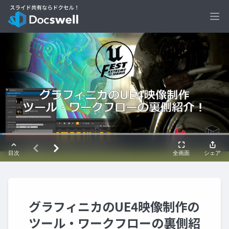
Ope
グラフィニカのUE4映像制作の
ツール・ワークフローの裏側紹