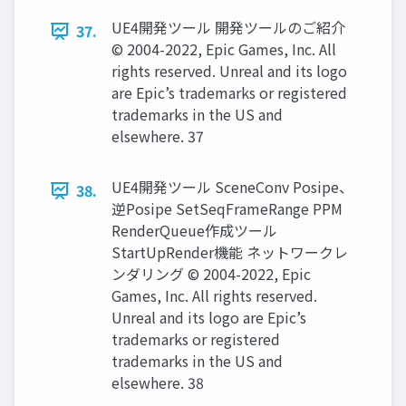
UE4開発ツール 開発ツールのご紹介
37.
© 2004-2022, Epic Games, Inc. All
rights reserved. Unreal and its logo
are Epic’s trademarks or registered
trademarks in the US and
elsewhere. 37
UE4開発ツール SceneConv Posipe、
38.
逆Posipe SetSeqFrameRange PPM
RenderQueue作成ツール
StartUpRender機能 ネットワークレ
ンダリング © 2004-2022, Epic
Games, Inc. All rights reserved.
Unreal and its logo are Epic’s
trademarks or registered
trademarks in the US and
elsewhere. 38