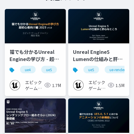
猫でも分かるUnreal
Unreal Engine5
Engineの学び方 - 超初
Lumenの仕組みと肝心
心者向け編 - 2023 v1.0
なところ
ue4
ue5
ue-beginner
ue5
ue-rendering
エピック
エピック
1.7M
1.5M
ゲームズ
ゲームズ
ジャパン
ジャパン