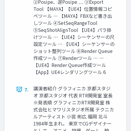
②Posipe、逆Posipe … ③Export
Tool 【MAYA】【UE4】位置情報コピ
ペツール … 【MAYA】FBXなど書き出
しツール ④SetSeqRangeTool
⑤SeqShotAlignTool 【UE4】パラ掛
けツール … 【UE4】シーケンサーの尺
設定ツール … 【UE4】シーケンサーの
ショット整列ツール ⑥Render Queue
作成ツール ⑦Renderツール … …
【UE4】Render Queue作成ツール
【App】UE4レンダリングツール 6
講演者紹介 グラフィニカ 京都スタジ
7.
オ 京都スタジオ 代表 RTR開発室 室長
※発表順 グラフィニカRTR開発室 株
式会社ヒマワリスタジオ所属 テクニカ
ルアーティスト 小宮 彬広 福岡 北斗
1984年生まれ。 東京でCGデザイナー
として、 アニメ、特撮、ゲーム、映