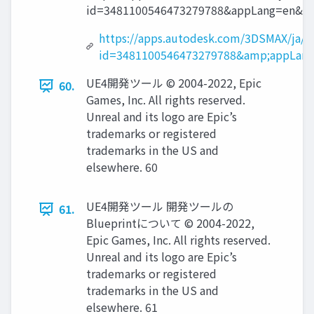
id=3481100546473279788&appLang=en&os
https://apps.autodesk.com/3DSMAX/ja/De
id=3481100546473279788&amp;appLan
UE4開発ツール © 2004-2022, Epic
60.
Games, Inc. All rights reserved.
Unreal and its logo are Epic’s
trademarks or registered
trademarks in the US and
elsewhere. 60
UE4開発ツール 開発ツールの
61.
Blueprintについて © 2004-2022,
Epic Games, Inc. All rights reserved.
Unreal and its logo are Epic’s
trademarks or registered
trademarks in the US and
elsewhere. 61