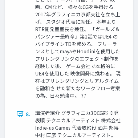
画、CMなど、 様々なCGを手掛ける。
2017年グラフィニカ京都支社を立ち上
げ、 スタジオ代表に就任。 本年より
RTR開発室室長を兼任。 「ガールズ＆
パンツァー最終章」第2話ではUE4 の
パイプラインTDを務める。 フリーラ
ンスとしてmayaやHoudiniを使用した
プリレンダリングのエフェクト制作を
経験した後、 ゲーム会社で本格的に
UE4を使用した 映像開発に携わる。 現
在はプリレンダリングとリアルタイム
を融和さ せた新たなワークフロー考案
の為、日々勉強中。 77
講演者紹介 グラフィニカ3DCG部 ※発
8.
表順 テクニカルアーティスト 株式会社
Indie-us Games 代表取締役 酒井 邦博
中村 匡彦 テクニカルアーティスト。