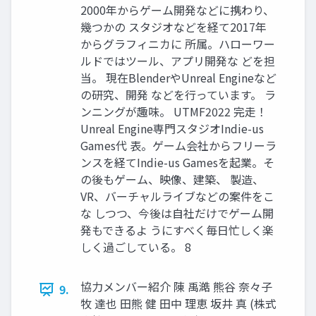
2000年からゲーム開発などに携わり、
幾つかの スタジオなどを経て2017年
からグラフィニカに 所属。ハローワー
ルドではツール、アプリ開発な どを担
当。 現在BlenderやUnreal Engineなど
の研究、開発 などを行っています。 ラ
ンニングが趣味。 UTMF2022 完走！
Unreal Engine専門スタジオIndie-us
Games代 表。ゲーム会社からフリーラ
ンスを経てIndie-us Gamesを起業。そ
の後もゲーム、映像、建築、 製造、
VR、バーチャルライブなどの案件をこ
な しつつ、今後は自社だけでゲーム開
発もできるよ うにすべく毎日忙しく楽
しく過ごしている。 8
協力メンバー紹介 陳 禹澔 熊谷 奈々子
9.
牧 達也 田熊 健 田中 理恵 坂井 真 (株式