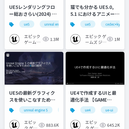
UE5レンダリングフロ
猫でも分かる UE5.0,
ー総おさらい(2024) 基
5.1 におけるアニメーシ
礎編！
ョンの新機能について
ue5
unreal engine
ue-rendering
ue5
cedec+kyushu
[CEDEC+KYUSHU
【CEDEC+KYUSHU
2024]
2022】
エピック
エピック ゲ
1.3M
1M
ゲームズ
ームズ ジャ
ジャパン
パン
UE5の最新グラフィク
UE4で作成するUIと最
スを使いこなすための4
適化手法 【GAME
個の勘所
CREATORS
unreal engine 5
ue5
cedec
ue4
ue-ui
cedec+kyushu
[CEDEC+KYUSHU
CONFERENCE '20】
2023]
エピッ
エピッ
883.6K
645.2K
ク ゲー
ク ゲー