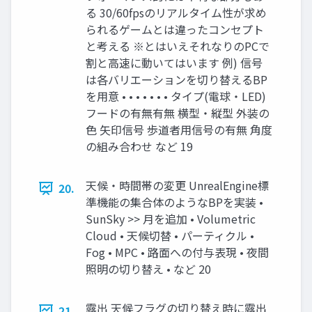
る 30/60fpsのリアルタイム性が求め
られるゲームとは違ったコンセプト
と考える ※とはいえそれなりのPCで
割と高速に動いてはいます 例) 信号
は各バリエーションを切り替えるBP
を用意 • • • • • • • タイプ(電球・LED)
フードの有無有無 横型・縦型 外装の
色 矢印信号 歩道者用信号の有無 角度
の組み合わせ など 19
天候・時間帯の変更 UnrealEngine標
20.
準機能の集合体のようなBPを実装 •
SunSky >> 月を追加 • Volumetric
Cloud • 天候切替 • パーティクル •
Fog • MPC • 路面への付与表現 • 夜間
照明の切り替え • など 20
露出 天候フラグの切り替え時に露出
21.