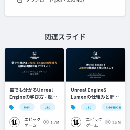
関連スライド
猫でも分かるUnreal
Unreal Engine5
Engineの学び方 - 超初
Lumenの仕組みと肝心
心者向け編 - 2023 v1.0
なところ
ue4
ue5
ue-beginner
ue5
ue-rendering
エピック
エピック
1.7M
1.5M
ゲームズ
ゲームズ