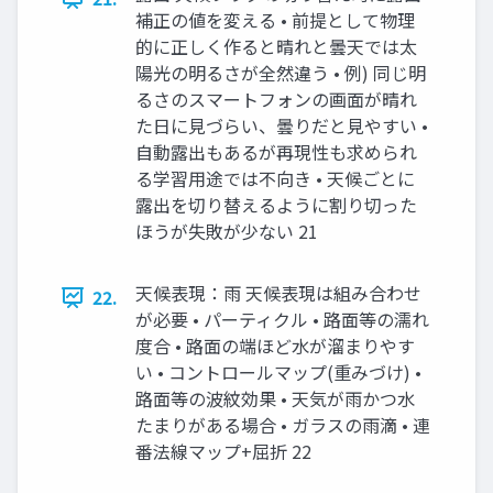
補正の値を変える • 前提として物理
的に正しく作ると晴れと曇天では太
陽光の明るさが全然違う • 例) 同じ明
るさのスマートフォンの画面が晴れ
た日に見づらい、曇りだと見やすい •
自動露出もあるが再現性も求められ
る学習用途では不向き • 天候ごとに
露出を切り替えるように割り切った
ほうが失敗が少ない 21
天候表現：雨 天候表現は組み合わせ
22.
が必要 • パーティクル • 路面等の濡れ
度合 • 路面の端ほど水が溜まりやす
い • コントロールマップ(重みづけ) •
路面等の波紋効果 • 天気が雨かつ水
たまりがある場合 • ガラスの雨滴 • 連
番法線マップ+屈折 22