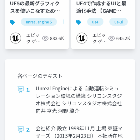
UE5の最新グラフィク
UE4で作成するUIと最
スを使いこなすための4
適化手法 【GAME
個の勘所
CREATORS
unreal engine 5
ue5
cedec
ue4
ue-ui
cedec+kyushu
[CEDEC+KYUSHU
CONFERENCE '20】
2023]
エピッ
エピッ
883.6K
645.2K
ク ゲー
ク ゲー
ムズ ジ
ムズ ジ
ャパン
ャパン
各ページのテキスト
Unreal Engineによる 自動運転シミュ
1.
レーション環境の構築 シリコンスタジ
オ株式会社 シリコンスタジオ株式会社
向井 亨光 河野 駿介
会社紹介 設立 1999年11月 上場 東証マ
2.
ザーズ （2015年2月23日） 本社所在地