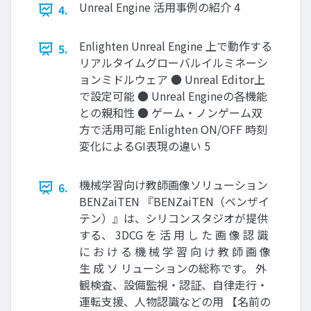
Unreal Engine 活用事例の紹介 4
4.
Enlighten Unreal Engine 上で動作する
5.
リアルタイムグローバルイルミネーシ
ョンミドルウェア ● Unreal Editor上
で設定可能 ● Unreal Engineの各機能
との親和性 ● ゲーム・ノンゲーム双
方で活用可能 Enlighten ON/OFF 時刻
変化によるGI表現の違い 5
機械学習向け教師画像ソリューション
6.
BENZaiTEN 『BENZaiTEN（ベンザイ
テン）』は、シリコンスタジオが提供
する、 3DCG を 活 用 し た 画 像 認 識
に お け る 機 械 学 習 向 け 教 師 画 像
生 成 ソ リューションの総称です。 外
観検査、設備監視・認証、自律走行・
運転支援、人物認識などの用 【名前の