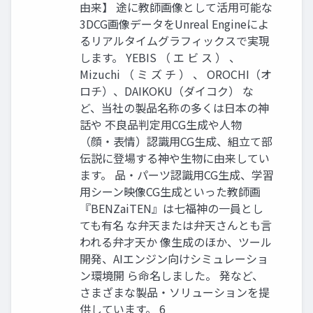
由来】 途に教師画像として活用可能な
3DCG画像データをUnreal Engineによ
るリアルタイムグラフィックスで実現
します。 YEBIS （ エ ビ ス ） 、
Mizuchi （ ミ ズ チ ） 、 OROCHI（オ
ロチ）、DAIKOKU（ダイコク） な
ど、当社の製品名称の多くは日本の神
話や 不良品判定用CG生成や人物
（顔・表情）認識用CG生成、組立て部
伝説に登場する神や生物に由来してい
ます。 品・パーツ認識用CG生成、学習
用シーン映像CG生成といった教師画
『BENZaiTEN』は七福神の一員とし
ても有名 な弁天または弁天さんとも言
われる弁才天か 像生成のほか、ツール
開発、AIエンジン向けシミュレーショ
ン環境開 ら命名しました。 発など、
さまざまな製品・ソリューションを提
供しています。 6