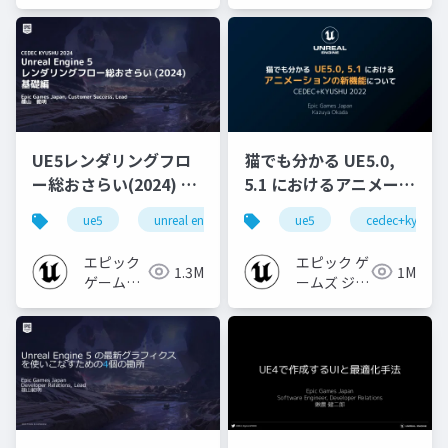
ジャパン
ジャパン
UE5レンダリングフロ
猫でも分かる UE5.0,
ー総おさらい(2024) 基
5.1 におけるアニメーシ
礎編！
ョンの新機能について
ue5
unreal engine
ue-rendering
ue5
cedec+kyushu
[CEDEC+KYUSHU
【CEDEC+KYUSHU
2024]
2022】
エピック
エピック ゲ
1.3M
1M
ゲームズ
ームズ ジャ
ジャパン
パン