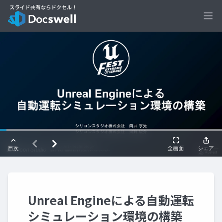
Ope
Unreal Engineによる自動運転
シミュレーション環境の構築