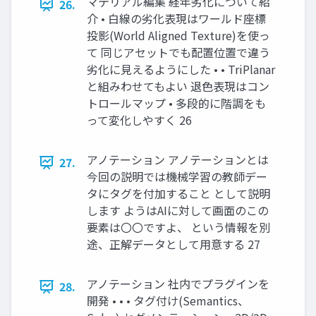
マテリアル編集 経年劣化について紹
26.
介 • 白線の劣化表現はワールド座標
投影(World Aligned Texture)を使っ
て 同じアセットでも配置位置で違う
劣化に見えるようにした • • TriPlanar
と組みわせてもよい 退色表現はコン
トロールマップ • 多段的に階調をも
って変化しやすく 26
アノテーション アノテーションとは
27.
今回の説明では機械学習の教師デー
タにタグを付加すること として説明
します ようはAIに対して画面のこの
要素は〇〇ですよ、 という情報を別
途、正解データとして用意する 27
アノテーション 社内でプラグインを
28.
開発 • • • タグ付け(Semantics、