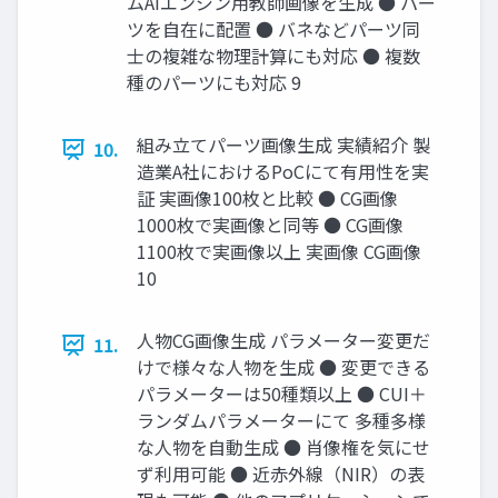
ムAIエンジン用教師画像を生成 ● パー
ツを自在に配置 ● バネなどパーツ同
士の複雑な物理計算にも対応 ● 複数
種のパーツにも対応 9
組み立てパーツ画像生成 実績紹介 製
10.
造業A社におけるPoCにて有用性を実
証 実画像100枚と比較 ● CG画像
1000枚で実画像と同等 ● CG画像
1100枚で実画像以上 実画像 CG画像
10
人物CG画像生成 パラメーター変更だ
11.
けで様々な人物を生成 ● 変更できる
パラメーターは50種類以上 ● CUI＋
ランダムパラメーターにて 多種多様
な人物を自動生成 ● 肖像権を気にせ
ず利用可能 ● 近赤外線（NIR）の表