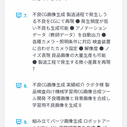
不良CG画像生成 製造過程で発生しう
7.
る不良をCGにて再現 ● 発生頻度が低
い不良も生成可能 ● アノテーション
データ（教師データ）を自動出力 ●
各種カメラ・照明条件に対応 検査装置
に合わせたカメラ設定 ● 解像度 ● ノ
イズ表現 良品画像の大量生産も可能
● 製造工程で発生する微小差異を再現
7
不良CG画像生成 実績紹介 クボタ様 製
8.
品検査向け機械学習用CG画像合成ツー
ル開発 不良種画像と背景画像を合成し
学習用不良画像を生成 8
組み立てパーツ画像生成 ロボットアー
9.