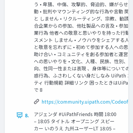
う • 卑猥、中傷、攻撃的、脅迫的、嫌がらせ
動 • 批判やマウンティング的な行為や言動 関
と しません • リクルーティング、宗教、勧誘など
合企業からの参加、他社製品への言及 • 参加
業行為 他者への敬意と思いやりを持った行動を
スメント しません • ノウハウをシェアする人
と敬意を忘れずに • 初めて参加する人への思
助け合い • コミュニティを創る参加者と運営
への思いやりを • 文化、人種、民族、性別、
向、性同一性または表現 、身体等についての言及
惑行為、ふさわしくない身だしなみ UiPath 
ティ 行動規範 詳細リンク 困ったときはUiPat
で 8
https://community.uipath.com/CodeofC
アジェンダ #UiPathFriends 時間 18:00
8.
– 18:05 タイトル オープニング スピー
カー いのうえ 九州ユーザーLT 18:05 –