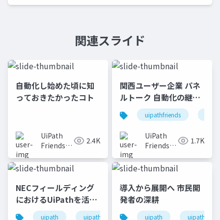
関連スライド
自動化し始めた頃に知
関西ユーザー企業 パネ
っておきたかったコト
ルトーク 自動化の継続
的な価値提供と市民開
uipathfriends
uipa
発・プロ開発の勘所
UiPath
UiPath
2.4K
1.7K
Friends
Friends
[公式]
[公式]
NECフィールディング
導入から展開へ 市民開
におけるUiPathを活用
発者の深耕
した機器修理受付の自
uipath
uipathfriends
uipath
uipathfrien