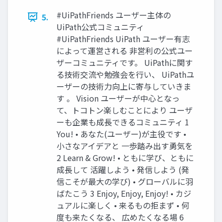
#UiPathFriends ユーザー主体の
5.
UiPath公式コミュニティ
#UiPathFriends UiPath ユーザー有志
によって運営される 非営利の公式ユー
ザーコミュニティです。 UiPathに関す
る技術交流や勉強会を行い、 UiPathユ
ーザーの技術力向上に寄与していきま
す 。 Vision ユーザーが中心となっ
て、トコトン楽しむことにより ユーザ
ーも企業も成長できるコミュニティ 1
You! • あなた(ユーザー)が主役です •
小さなアイデアと 一歩踏み出す勇気を
2 Learn & Grow! • ともに学び、ともに
成長して 活躍しよう • 発信しよう (発
信こそが最大の学び) • グローバルに羽
ばたこう 3 Enjoy, Enjoy, Enjoy! • カジ
ュアルに楽しく • 来るもの拒まず • 何
度も来たくなる、 広めたくなる場 6