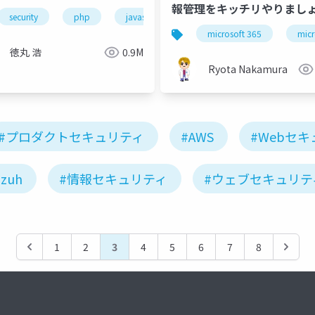
報管理をキッチリやりまし
security
php
javascript
mfa
microsoft 365
micr
徳丸 浩
0.9M
Ryota Nakamura
#プロダクトセキュリティ
#AWS
#Webセ
zuh
#情報セキュリティ
#ウェブセキュリテ
1
2
3
4
5
6
7
8