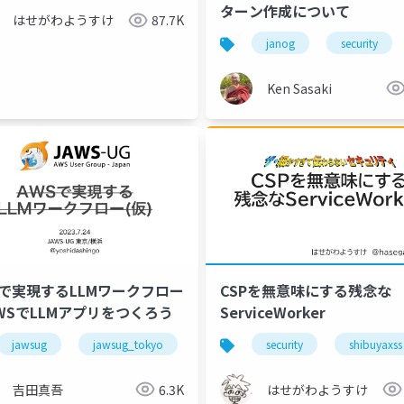
ターン作成について
はせがわようすけ
87.7K
janog
security
Ken Sasaki
Sで実現するLLMワークフロー
CSPを無意味にする残念な
AWSでLLMアプリをつくろう
ServiceWorker
jawsug
jawsug_tokyo
langchain
security
kendra
shibuyaxss
ope
吉田真吾
6.3K
はせがわようすけ