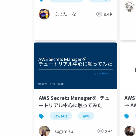
ふじたーな
9.4K
AWS Secrets Managerを チュ
AW
ートリアル中心に触ってみた
→ 
jaws-ug
aws
sugimisu
297