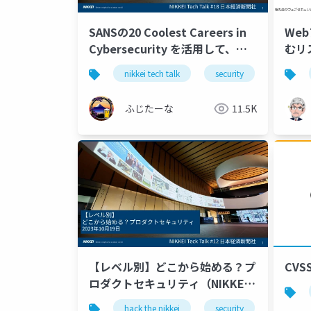
SANSの20 Coolest Careers in
We
Cybersecurity を活用して、組
むリ
織やチームに必要なセキュリティ
nikkei tech talk
security
hack the
人材像を整理する方法（NIKKEI
Tech Talk #18）
ふじたーな
11.5K
【レベル別】どこから始める？プ
CV
ロダクトセキュリティ（NIKKEI
Tech Talk #12）
hack the nikkei
security
nikkei te