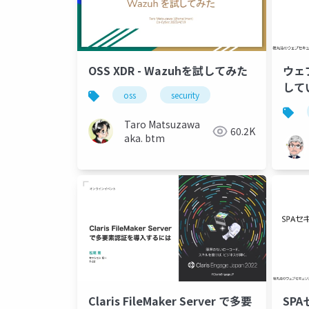
OSS XDR - Wazuhを試してみた
ウェ
して
oss
security
して
Taro Matsuzawa
60.2K
aka. btm
Claris FileMaker Server で多要
SP