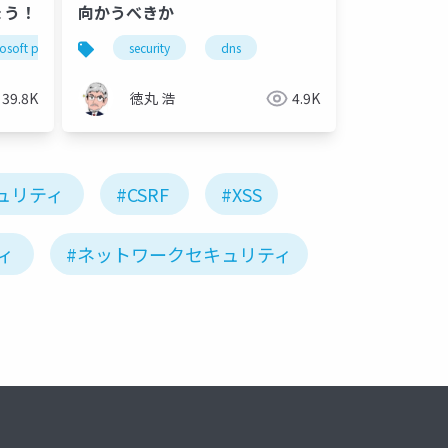
ょう！
向かうべきか
osoft purview
zero trust
security
dns
security
sharepoint
39.8K
徳丸 浩
4.9K
キュリティ
#CSRF
#XSS
ィ
#ネットワークセキュリティ