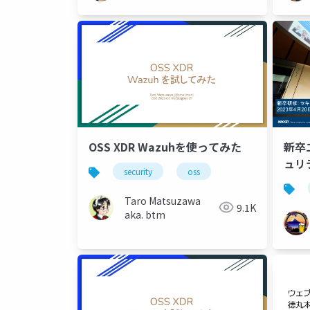
OSS XDR Wazuhを使ってみた
新卒
ュリ
security
oss
Taro Matsuzawa
9.1K
aka. btm