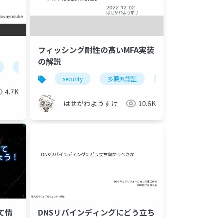
フィッシング耐性の高いMFA実装
の解説
nodejs
security
多要素認証
mfa
4.7K
はせがわようすけ
10.6K
って情
DNSリバインディングにどう立ち