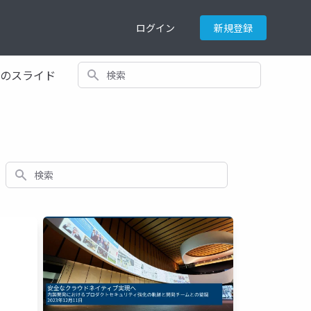
ログイン
新規登録
検索
てのスライド
検索