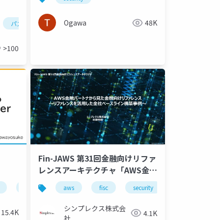
Ogawa
48K
パスワード
デザインパターン
>100
Fin-JAWS 第31回金融向けリファ
レンスアーキテクチャ「AWS金
融パートナから見た金融向けリフ
nai
javascript
llm
aws
cydas
xss
fisc
serverlessdays
security
ァレンス～リファレンスを活用し
た全社ベースライン構築事例～」
シンプレクス株式会
15.4K
4.1K
社