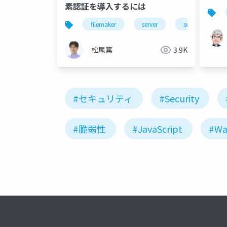
素認証を導入するには
filemaker
server
security
松尾篤
3.9K
#セキュリティ
#Security
#脆弱性
#JavaScript
#Wa