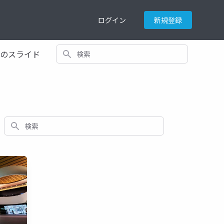
ログイン
新規登録
検索
てのスライド
検索