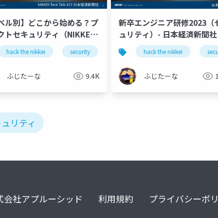
ベル別】どこから始める？プ
新卒エンジニア研修2023（
゙クトセキュリティ（NIKKEI
ュリティ）- 日本経済新聞社
 Talk #12）
 nikkei
hack the nikkei
security
nikkei tech talk
hack the nikkei
secu
ふじたーな
9.4K
ふじたーな
キュリティ
式会社アプルーシッド
利用規約
プライバシーポ