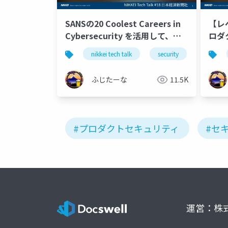
SANSの20 Coolest Careers in
【レ
Cybersecurity を活用して、組
ロタ
織やチームに必要なセキュリティ
Tech
nikkei tech talk
security
hack the
人材像を整理する方法（NIKKEI
Tech Talk #18）
ふじたーな
11.5K
#プロダクトセキュリティ
#セ
運営：株