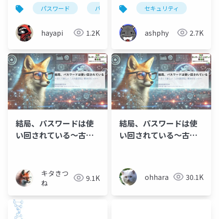
パスワード
パスワード管理
セキュリティ
hayapi
1.2K
ashphy
2.7K
結局、パスワードは使
結局、パスワードは使
い回されている～古く
い回されている～古く
て新しい「人の脆弱
て新しい「人の脆弱
性」解消のヒント～
性」解消のヒント～
（キタきつね）
キタきつ
ohhara
30.1K
9.1K
ね