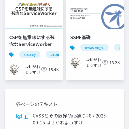
CSPを無意味にする残
SSRF基礎
念なServiceWorker
owaspnight
owasp
security
shibuyaxss
javascript
xss
はせがわ
13.2K
ようすけ
はせがわ
15.4K
ようすけ
各ページのテキスト
CVSSとその限界 Vuls祭り#8 / 2023-
1.
09-15 はせがわようすけ