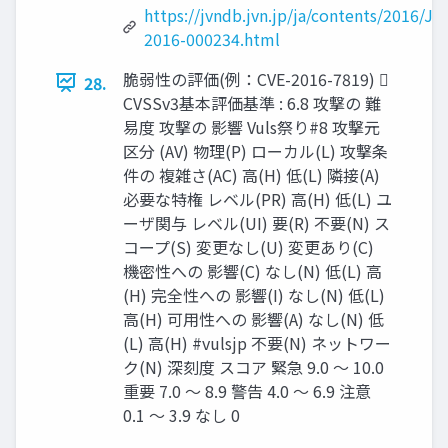
https://jvndb.jvn.jp/ja/contents/2016/J
2016-000234.html
脆弱性の評価(例：CVE-2016-7819) 
28.
CVSSv3基本評価基準 : 6.8 攻撃の 難
易度 攻撃の 影響 Vuls祭り#8 攻撃元
区分 (AV) 物理(P) ローカル(L) 攻撃条
件の 複雑さ(AC) 高(H) 低(L) 隣接(A)
必要な特権 レベル(PR) 高(H) 低(L) ユ
ーザ関与 レベル(UI) 要(R) 不要(N) ス
コープ(S) 変更なし(U) 変更あり(C)
機密性への 影響(C) なし(N) 低(L) 高
(H) 完全性への 影響(I) なし(N) 低(L)
高(H) 可用性への 影響(A) なし(N) 低
(L) 高(H) #vulsjp 不要(N) ネットワー
ク(N) 深刻度 スコア 緊急 9.0 〜 10.0
重要 7.0 〜 8.9 警告 4.0 〜 6.9 注意
0.1 〜 3.9 なし 0