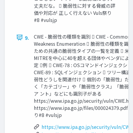
丈夫だな。  脆弱性に対する脅威の評
価や対応が 正しく行えない Vuls祭り
#8 #vulsjp
CWE - 脆弱性の種類を識別  CWE - Common
9.
Weakness Enumeration  脆弱性の種類を
ための共通の脆弱性タイプの一覧を定義  米
MITREを中心に40を超える団体やベンダによ
定 例  CWE-78 : OSコマンドインジェクショ
CWE-89 : SQLインジェクション  ツリー構
弱性どうしを関連付け  個別の「脆弱性」だ
く「カテゴリー」や「脆弱性クラス」「脆弱
ア ント」などにも識別子がある
https://www.ipa.go.jp/security/vuln/CWE.ht
https://www.ipa.go.jp/files/000024379.pdf 
り#8 #vulsjp
https://www.ipa.go.jp/security/vuln/CWE