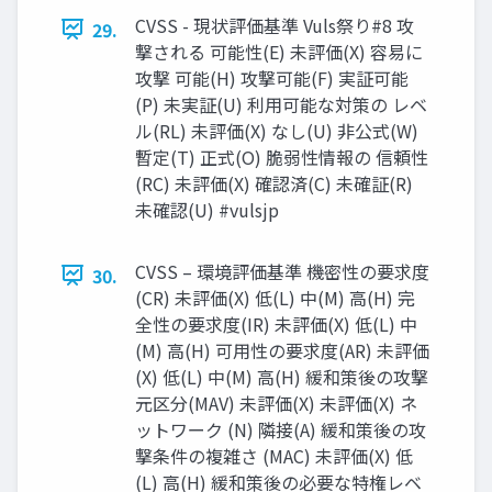
CVSS - 現状評価基準 Vuls祭り#8 攻
29.
撃される 可能性(E) 未評価(X) 容易に
攻撃 可能(H) 攻撃可能(F) 実証可能
(P) 未実証(U) 利用可能な対策の レベ
ル(RL) 未評価(X) なし(U) 非公式(W)
暫定(T) 正式(O) 脆弱性情報の 信頼性
(RC) 未評価(X) 確認済(C) 未確証(R)
未確認(U) #vulsjp
CVSS – 環境評価基準 機密性の要求度
30.
(CR) 未評価(X) 低(L) 中(M) 高(H) 完
全性の要求度(IR) 未評価(X) 低(L) 中
(M) 高(H) 可用性の要求度(AR) 未評価
(X) 低(L) 中(M) 高(H) 緩和策後の攻撃
元区分(MAV) 未評価(X) 未評価(X) ネ
ットワーク (N) 隣接(A) 緩和策後の攻
撃条件の複雑さ (MAC) 未評価(X) 低
(L) 高(H) 緩和策後の必要な特権レベ