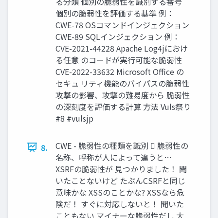
る分類 個別の脆弱性を識別する番号
個別の脆弱性を評価する基準 例：
CWE-78 OSコマンドインジェクション
CWE-89 SQLインジェクション 例：
CVE-2021-44228 Apache Log4jにおけ
る任意 のコードが実行可能な脆弱性
CVE-2022-33632 Microsoft Office の
セキュ リティ機能のバイパスの脆弱性
攻撃の影響、攻撃の難易度から 脆弱性
の深刻度を評価する計算 方法 Vuls祭り
#8 #vulsjp
CWE - 脆弱性の種類を識別  脆弱性の
8.
名称、呼称が人によって違うと…
XSRFの脆弱性が 見つかりました！ 聞
いたことないけど たぶんCSRFと同じ
意味かな XSSのことかな? XSSなら危
険だ！ すぐに対応しないと！ 聞いた
こともない マイナーな脆弱性だし 大