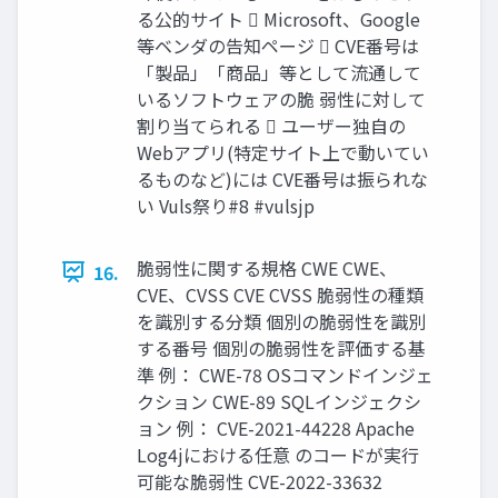
る公的サイト  Microsoft、Google
等ベンダの告知ページ  CVE番号は
「製品」「商品」等として流通して
いるソフトウェアの脆 弱性に対して
割り当てられる  ユーザー独自の
Webアプリ(特定サイト上で動いてい
るものなど)には CVE番号は振られな
い Vuls祭り#8 #vulsjp
脆弱性に関する規格 CWE CWE、
16.
CVE、CVSS CVE CVSS 脆弱性の種類
を識別する分類 個別の脆弱性を識別
する番号 個別の脆弱性を評価する基
準 例： CWE-78 OSコマンドインジェ
クション CWE-89 SQLインジェクシ
ョン 例： CVE-2021-44228 Apache
Log4jにおける任意 のコードが実行
可能な脆弱性 CVE-2022-33632