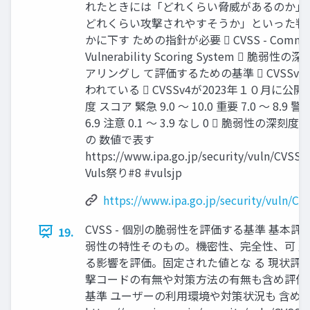
れたときには「どれくらい脅威があるのか」
どれくらい攻撃されやすそうか」といった判
かに下す ための指針が必要  CVSS - Commo
Vulnerability Scoring System  脆弱
アリングし て評価するための基準  CVSSv
われている  CVSSv4が2023年１０月に公開
度 スコア 緊急 9.0 〜 10.0 重要 7.0 〜 8.9 警告
6.9 注意 0.1 〜 3.9 なし 0  脆弱性の深刻度を
の 数値で表す
https://www.ipa.go.jp/security/vuln/CVSSv
Vuls祭り#8 #vulsjp
https://www.ipa.go.jp/security/vuln/CV
CVSS - 個別の脆弱性を評価する基準 基本評価
19.
弱性の特性そのもの。機密性、完全性、可 
る影響を評価。固定された値とな る 現状評価
撃コードの有無や対策方法の有無も含め評価
基準 ユーザーの利用環境や対策状況も 含め