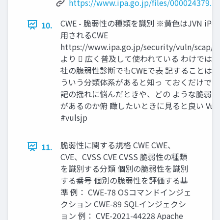
https://www.ipa.go.jp/files/000024379.p
CWE - 脆弱性の種類を識別 ※黄色はJVN iPe
10.
用されるCWE
https://www.ipa.go.jp/security/vuln/scap/
より  広く普及して使われている わけではない
社の脆弱性診断でもCWEで表 記することはない
ういう分類体系があると知っ ておくだけでいい
記の揺れに悩んだときや、どの ような脆弱
があるのか俯 瞰したいときに見ると良い Vuls
#vulsjp
脆弱性に関する規格 CWE CWE、
11.
CVE、CVSS CVE CVSS 脆弱性の種類
を識別する分類 個別の脆弱性を識別
する番号 個別の脆弱性を評価する基
準 例： CWE-78 OSコマンドインジェ
クション CWE-89 SQLインジェクシ
ョン 例： CVE-2021-44228 Apache