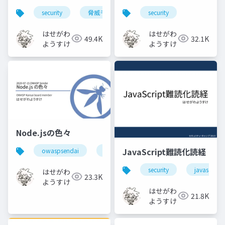
security
脅威モデリング
security
はせがわ
はせがわ
49.4K
32.1K
ようすけ
ようすけ
Node.jsの色々
JavaScript難読化読経
owaspsendai
nodejs
security
javascript
security
javascript
はせがわ
23.3K
ようすけ
はせがわ
21.8K
ようすけ