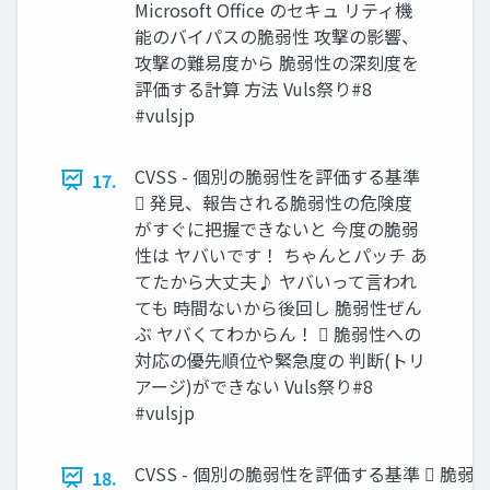
Microsoft Office のセキュ リティ機
能のバイパスの脆弱性 攻撃の影響、
攻撃の難易度から 脆弱性の深刻度を
評価する計算 方法 Vuls祭り#8
#vulsjp
CVSS - 個別の脆弱性を評価する基準
17.
 発見、報告される脆弱性の危険度
がすぐに把握できないと 今度の脆弱
性は ヤバいです！ ちゃんとパッチ あ
てたから大丈夫♪ ヤバいって言われ
ても 時間ないから後回し 脆弱性ぜん
ぶ ヤバくてわからん！  脆弱性への
対応の優先順位や緊急度の 判断(トリ
アージ)ができない Vuls祭り#8
#vulsjp
CVSS - 個別の脆弱性を評価する基準  脆
18.