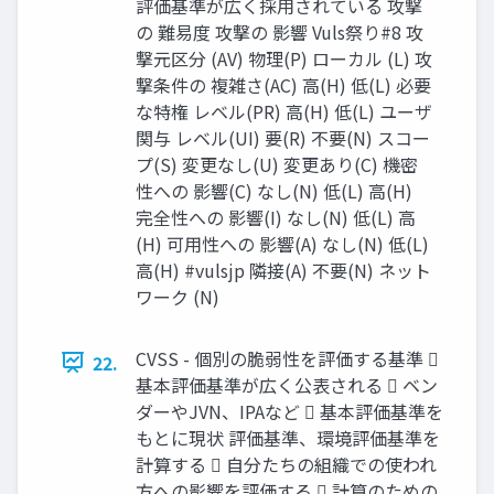
評価基準が広く採用されている 攻撃
の 難易度 攻撃の 影響 Vuls祭り#8 攻
撃元区分 (AV) 物理(P) ローカル (L) 攻
撃条件の 複雑さ(AC) 高(H) 低(L) 必要
な特権 レベル(PR) 高(H) 低(L) ユーザ
関与 レベル(UI) 要(R) 不要(N) スコー
プ(S) 変更なし(U) 変更あり(C) 機密
性への 影響(C) なし(N) 低(L) 高(H)
完全性への 影響(I) なし(N) 低(L) 高
(H) 可用性への 影響(A) なし(N) 低(L)
高(H) #vulsjp 隣接(A) 不要(N) ネット
ワーク (N)
CVSS - 個別の脆弱性を評価する基準 
22.
基本評価基準が広く公表される  ベン
ダーやJVN、IPAなど  基本評価基準を
もとに現状 評価基準、環境評価基準を
計算する  自分たちの組織での使われ
方への影響を評価する  計算のための