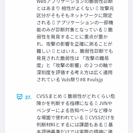
Webアプリケーションの脆弱性診断
とはあまり 相性がよくない  攻撃元
区分がそもそもネットワークに限定
される  アプリケーションの一部機
能のみが診断対象となっている  脆
弱性を発見することに重点が置か
れ、攻撃の影響を正確に測ることが
難しい  とはいえ、脆弱性診断でも
発見された脆弱性は 「攻撃の難易
度」と「攻撃の影響」の２つの軸で
深刻度を評価する考え方は広く適用
されている Vuls祭り#8 #vulsjp
CVSSまとめ  脆弱性がどれくらい危
37.
険かを判断する指標になる  JVNや
ベンダーによる告知ページなど様々
な場面で使われている  CVSSだけを
判断材料とするには課題もある  基
本評価基準だけでは実際の環境に適