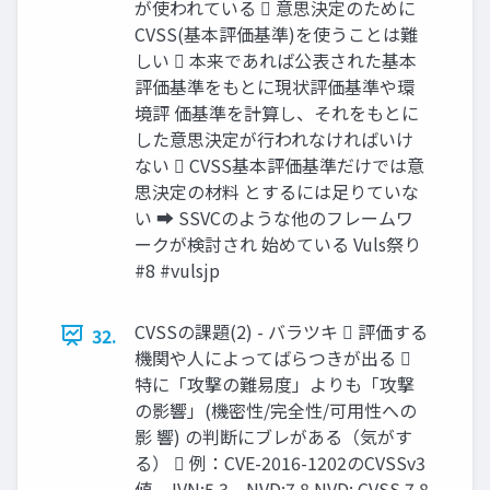
が使われている  意思決定のために
CVSS(基本評価基準)を使うことは難
しい  本来であれば公表された基本
評価基準をもとに現状評価基準や環
境評 価基準を計算し、それをもとに
した意思決定が行われなければいけ
ない  CVSS基本評価基準だけでは意
思決定の材料 とするには足りていな
い ➡ SSVCのような他のフレームワ
ークが検討され 始めている Vuls祭り
#8 #vulsjp
CVSSの課題(2) - バラツキ  評価する
32.
機関や人によってばらつきが出る 
特に「攻撃の難易度」よりも「攻撃
の影響」(機密性/完全性/可用性への
影 響) の判断にブレがある（気がす
る）  例：CVE-2016-1202のCVSSv3
値 - JVN:5.3、NVD:7.8 NVD: CVSS 7.8