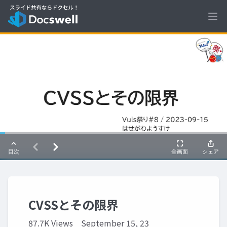
Ope
CVSSとその限界
87.7K Views
September 15, 23