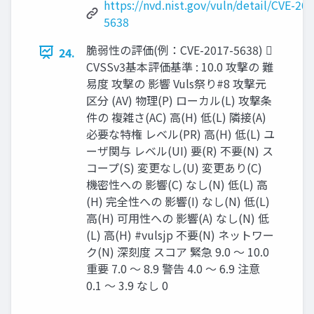
https://nvd.nist.gov/vuln/detail/CVE-20
5638
脆弱性の評価(例：CVE-2017-5638) 
24.
CVSSv3基本評価基準 : 10.0 攻撃の 難
易度 攻撃の 影響 Vuls祭り#8 攻撃元
区分 (AV) 物理(P) ローカル(L) 攻撃条
件の 複雑さ(AC) 高(H) 低(L) 隣接(A)
必要な特権 レベル(PR) 高(H) 低(L) ユ
ーザ関与 レベル(UI) 要(R) 不要(N) ス
コープ(S) 変更なし(U) 変更あり(C)
機密性への 影響(C) なし(N) 低(L) 高
(H) 完全性への 影響(I) なし(N) 低(L)
高(H) 可用性への 影響(A) なし(N) 低
(L) 高(H) #vulsjp 不要(N) ネットワー
ク(N) 深刻度 スコア 緊急 9.0 〜 10.0
重要 7.0 〜 8.9 警告 4.0 〜 6.9 注意
0.1 〜 3.9 なし 0