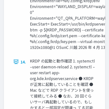
EnvironmentFile=%h/.config/krdp/env
Environment="WAYLAND_DISPLAY=waylan
0"
Environment="QT_QPA_PLATFORM=wayla
ExecStart= ExecStart=/usr/bin/krdpserver -
btm -p ${KRDP_PASSWORD} --certificate
%h/.config/krdp/cert.pem --certificate-key
%h/.config/krdp/key.pem --virtual-monitor
1920x1080@1 OSunC 川越 2026 年 4 月 13 / 
KRDP の起動と動作確認 1. systemctl
14.
–user daemon-reload 2. systemctl –
user restart app-
org.kde.krdpserver.service ● KRDP
が正常に起動していることを確認 ●
Mac などで RDP クライアントを使っ
て接続してみる ● なお、20 回ぐら
いサーバ再起動しているので、もし
かすると一部設定が間違っ てる可能