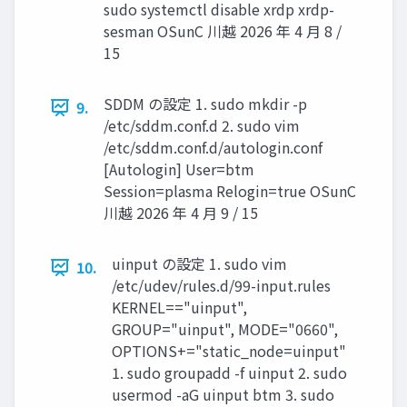
sudo systemctl disable xrdp xrdp-
sesman OSunC 川越 2026 年 4 月 8 /
15
SDDM の設定 1. sudo mkdir -p
9.
/etc/sddm.conf.d 2. sudo vim
/etc/sddm.conf.d/autologin.conf
[Autologin] User=btm
Session=plasma Relogin=true OSunC
川越 2026 年 4 月 9 / 15
uinput の設定 1. sudo vim
10.
/etc/udev/rules.d/99-input.rules
KERNEL=="uinput",
GROUP="uinput", MODE="0660",
OPTIONS+="static_node=uinput"
1. sudo groupadd -f uinput 2. sudo
usermod -aG uinput btm 3. sudo