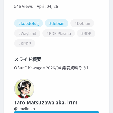
546 Views
April 04, 26
#koedolug
#debian
#Debian
#Wayland
#KDE Plasma
#RDP
#KRDP
スライド概要
OSunC Kawagoe 2026/04 発表資料その1
Taro Matsuzawa aka. btm
@smellman