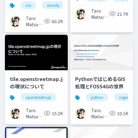
oss
security
Taro
21.7K
Matsuzawa
Taro
60.2K
aka.
Matsuzawa
btm
aka.
btm
tile.openstreetmap.jp
PythonではじめるGIS
の現状について
処理とFOSS4Gの世界
openstreetmap
python
osgeo
Taro
Taro
15.2K
10.1K
Matsuzawa
Matsuzawa
aka.
aka.
btm
btm