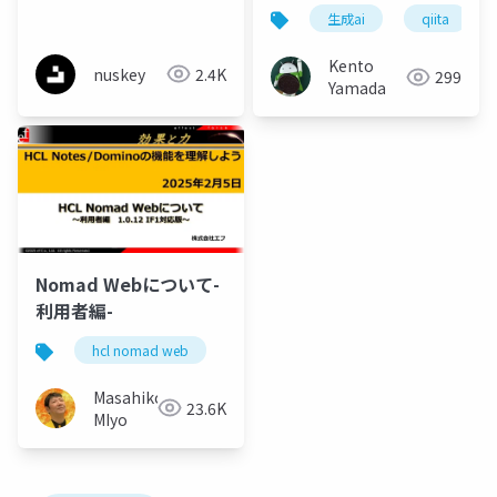
WASMはどこへ行くの
生成ai
qiita
か
Kento
nuskey
2.4K
299
Yamada
Nomad Webについて-
利用者編-
hcl nomad web
domino
Masahiko
23.6K
MIyo