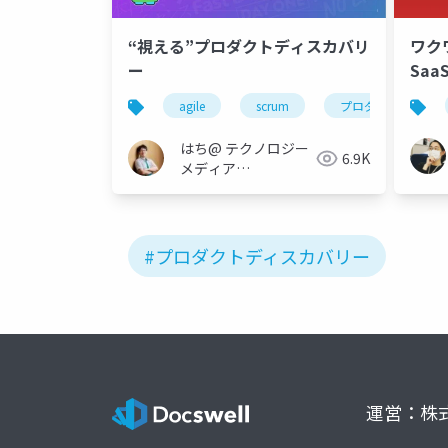
“視える”プロダクトディスカバリ
ワク
ー
Sa
用を
agile
scrum
プロダクトディスカ
ジョ
はち@ テクノロジー
6.9K
メディア
「Newbee」
#プロダクトディスカバリー
運営：株