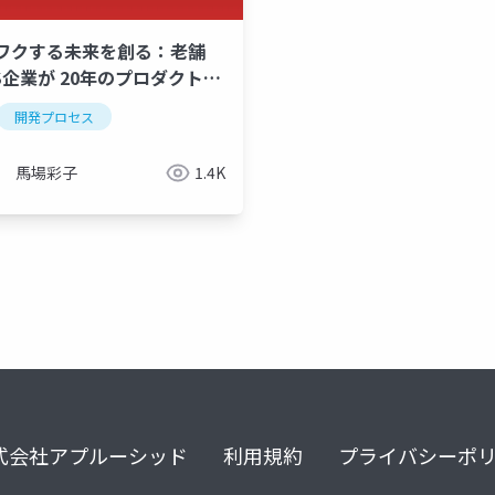
ワクする未来を創る：老舗
aS企業が 20年のプロダクト運
超えて、 次のプロダクトビ
バリー
開発プロセス
product manager
ン探索の旅をしている話
馬場彩子
1.4K
式会社アプルーシッド
利用規約
プライバシーポ