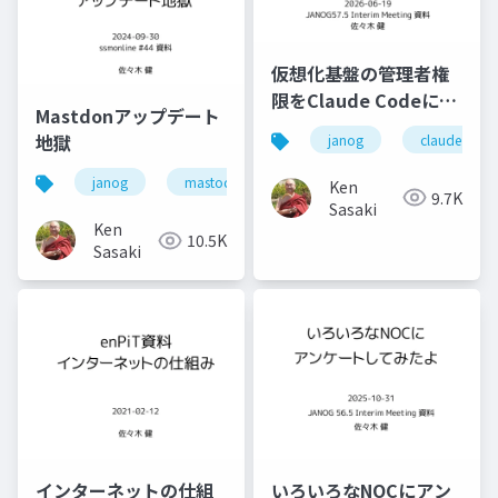
仮想化基盤の管理者権
限をClaude Codeに与
Mastdonアップデート
えてみると何ができる
地獄
janog
claude code
か
janog
mastodon
chatgpt
janogdon
Ken
9.7K
Sasaki
Ken
10.5K
Sasaki
インターネットの仕組
いろいろなNOCにアン