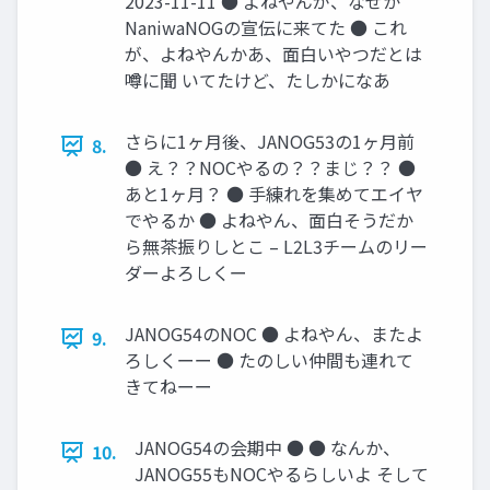
2023-11-11 ● よねやんが、なぜか
NaniwaNOGの宣伝に来てた ● これ
が、よねやんかあ、面白いやつだとは
噂に聞 いてたけど、たしかになあ
さらに1ヶ月後、JANOG53の1ヶ月前
8.
● え？？NOCやるの？？まじ？？ ●
あと1ヶ月？ ● 手練れを集めてエイヤ
でやるか ● よねやん、面白そうだか
ら無茶振りしとこ – L2L3チームのリー
ダーよろしくー
JANOG54のNOC ● よねやん、またよ
9.
ろしくーー ● たのしい仲間も連れて
きてねーー
JANOG54の会期中 ● ● なんか、
10.
JANOG55もNOCやるらしいよ そして