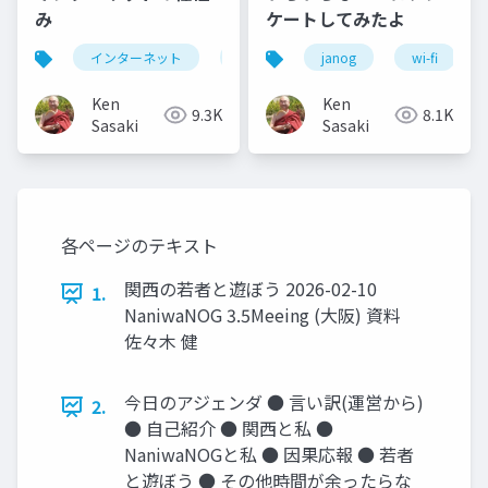
み
ケートしてみたよ
インターネット
internet
janog
enpit
wi-fi
Ken
Ken
9.3K
8.1K
Sasaki
Sasaki
各ページのテキスト
関西の若者と遊ぼう 2026-02-10
1.
NaniwaNOG 3.5Meeing (大阪) 資料
佐々木 健
今日のアジェンダ ● 言い訳(運営から)
2.
● 自己紹介 ● 関西と私 ●
NaniwaNOGと私 ● 因果応報 ● 若者
と遊ぼう ● その他時間が余ったらな