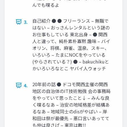
んでも喋るよ
自己紹介 ● ● フリーランス – 無職で
3.
はない – おっさんレンタルという謎の
お仕事もしている 東北出身 – ● 関西
人と違って、純朴素朴寡黙 趣味 – バイ
オリン、将棋、麻雀、温泉、スキー、
いろいろ – たまにNOCをやっている
(やらされている？) ● – bakuchikuと
かいろいろなとこ ヤバイ人ウォッチ
20年前の話 ● ドコモ関西主催の関西
4.
地区の自治体のIT技術勉強 会の事務局
をやっていて思ったこと↓ – みんな良
く喋るなあ – 治安の地域格差が結構あ
るなあ – 地域同士のdisがやばい – 岸
和田は祭が最優先 – 悪口言いあってて
も仲は良さげ – 東京は敵!!