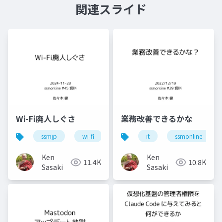
関連スライド
Wi-Fi廃人しぐさ
業務改善できるかな
ssmjp
wi-fi
conbu
it
bakuchiku
ssmonline
s
Ken
Ken
11.4K
10.8K
Sasaki
Sasaki