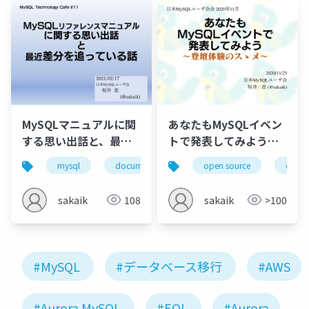
MySQLマニュアルに関
あなたもMySQLイベン
する思い出話と、最近
トで発表してみよう～
差分を追っている話
登壇体験のスゝメ～
mysql
document
reference manual
open source
datab
mysq
sakaik
108
sakaik
>100
#MySQL
#データベース移行
#AWS
#Aurora MySQL
#EOL
#Aurora