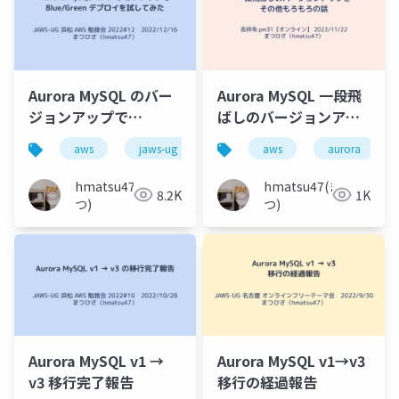
Aurora MySQL のバー
Aurora MySQL 一段飛
ジョンアップで
ばしのバージョンアッ
Blue_Green デプロイ
プとその他もろもろの
aws
jaws-ug
aurora
aws
移行
aurora
バー
を試してみた
話
hmatsu47(ま
hmatsu47(ま
8.2K
1K
つ)
つ)
Aurora MySQL v1 →
Aurora MySQL v1→v3
v3 移行完了報告
移行の経過報告