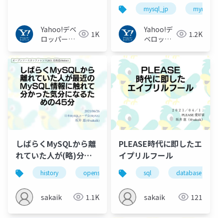
High-availability
エンジンの話
mysql_jp
myna会
Feature
#mysql_jp #myna会
#yahoo #mysql
Yahoo!デベ
Yahoo!デ
1K
1.2K
#pmem #不揮発性メモ
ロッパーネ
ベロッパ
ットワーク
リ
ーネット
ワーク
しばらくMySQLから離
PLEASE時代に即したエ
れていた人が(略)分か
イプリルフール
った気分になるための
history
opensource
hokkaido
sql
database
database
45分～OSC2021-
Hokkaido
sakaik
1.1K
sakaik
121