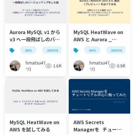
Aurora MySQL v1 から
MySQL HeatWave on
v3 へ一段飛ばしのバー
AWS と Aurora _
ジョンアップをした話
Redshift zero-ETL 統
aws
aurora
mysql
aws
移行
aurora
バージ
合（プレビュー）を比
べてみる
hmatsu47(ま
hmatsu47(ま
1.6K
0.9K
つ)
つ)
MySQL HeatWave on
AWS Secrets
AWS を試してみる
Managerを チュート