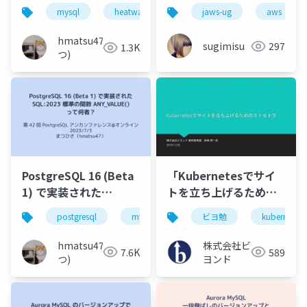
リアル中心に触ってみ
mysql
heatwave
aws
jaws-ug
oci
aws
た
hmatsu47(ま
sugimisu
297
1.3K
つ)
PostgreSQL 16 (Beta
「Kubernetesでサイ
1) で実装された
トを立ち上げるための
SQL_2023 標準の関数
エトセトラ」
postgresql
mysql
ビヨ勉
kubernetes
ANY_VALUE() って何
者？
hmatsu47(ま
株式会社ビ
7.6K
589
つ)
ヨンド