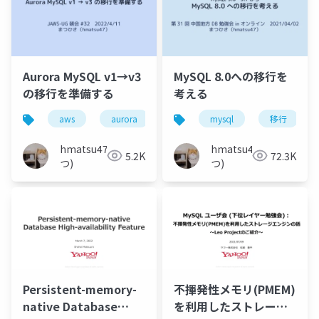
Aurora MySQL v1→v3
MySQL 8.0への移行を
の移行を準備する
考える
aws
aurora
移行
mysql
バージョンアップ
移行
hmatsu47(ま
hmatsu47(ま
5.2K
72.3K
つ)
つ)
Persistent-memory-
不揮発性メモリ(PMEM)
native Database
を利用したストレージ