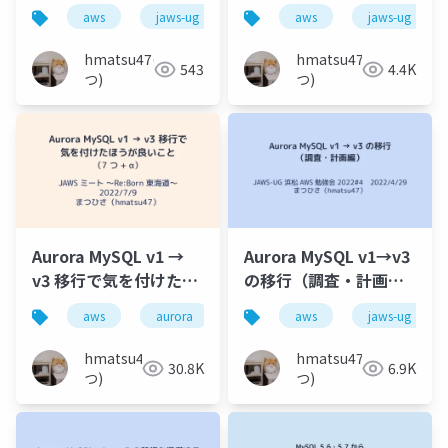
aws
jaws-ug
aurora
aws
移行
jaws-ug
バー
hmatsu47(ま
hmatsu47(ま
543
4.4K
つ)
つ)
Aurora MySQL v1 →
Aurora MySQL v1→v3
v3 移行で気を付けたほ
の移行（調査・計画
うが良いこと（7 つ +
編）
aws
aurora
移行
aws
バージョンアップ
jaws-ug
α）
hmatsu47(ま
hmatsu47(ま
30.8K
6.9K
つ)
つ)