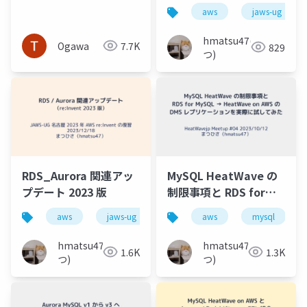
に遅くなる件
と BuriKaigi2024 の話
aws
jaws-ug
hmatsu47(ま
Ogawa
7.7K
829
つ)
RDS_Aurora 関連アッ
MySQL HeatWave の
プデート 2023 版
制限事項と RDS for
MySQL → HeatWave
aws
jaws-ug
aurora
aws
mysql
mysql
post
on AWS の DMS レプリ
ケーションを実際に試
hmatsu47(ま
hmatsu47(ま
1.6K
1.3K
してみた
つ)
つ)