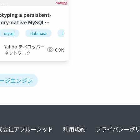
otyping a persistent-
ory-native MySQL
age Engine Leo #MySQL
mysql
pmem
不揮発性メモリ
mysql
database
transaction
persistentmemory
abase #Transaction
sistentMemory
Yahoo!デベロッパー
0.9K
ネットワーク
レージエンジン
式会社アプルーシッド
利用規約
プライバシーポ