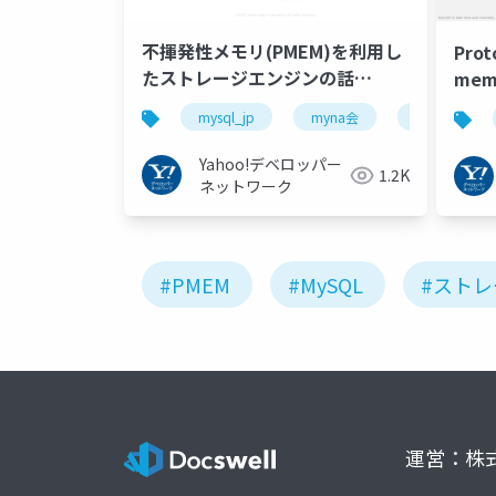
不揮発性メモリ(PMEM)を利用し
Prot
たストレージエンジンの話
mem
#mysql_jp #myna会 #yahoo
Stor
mysql_jp
myna会
yahoo
#mysql #pmem #不揮発性メモ
#Dat
リ
#Per
Yahoo!デベロッパー
1.2K
ネットワーク
#PMEM
#MySQL
#スト
運営：株