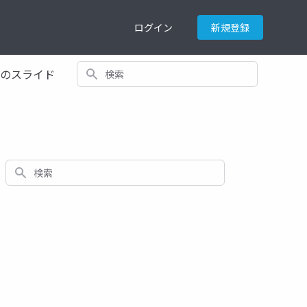
ログイン
新規登録
検索
てのスライド
検索