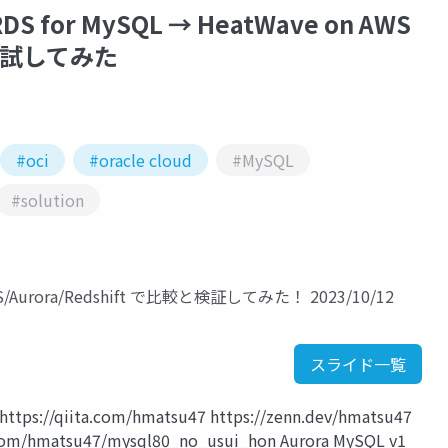
 for MySQL → HeatWave on AWS
に試してみた
#oci
#oracle cloud
#MySQL
#solution
RDS/Aurora/Redshift で比較と検証してみた！ 2023/10/12
スライド一覧
//qiita.com/hmatsu47 https://zenn.dev/hmatsu47
com/hmatsu47/mysql80_no_usui_hon Aurora MySQL v1