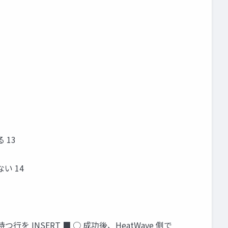
 13
ない 14
つ行を INSERT ■ ○ 成功後、HeatWave 側で