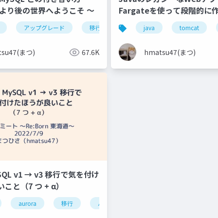
.0 より後の世界へようこそ 〜
Fargateを使って段階的
b勉強会
イグレーションする話
アップグレード
移行
リリースモデル
java
tomcat
tsu47(まつ)
67.6K
hmatsu47(まつ)
ySQL v1 → v3 移行で気を付け
こと（7 つ + α）
aurora
移行
バージョンアップ
mysql