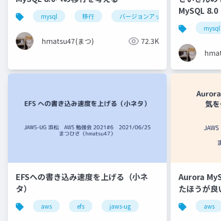
MySQL 8
mysql
移行
バージョンアップ
中国地方d
mysql
hmatsu47(まつ)
72.3K
hma
EFSへの書き込み速度を上げる（小ネ
Aurora M
タ）
たほうが良い
aws
efs
jaws-ug
aws