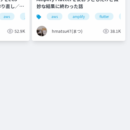
に作り直し／マ
妙な結果に終わった話
aws
jaws-ug
aws
ecs
fargate
amplify
マイグレーション
flutter
jaw
52.9K
hmatsu47(まつ)
38.1K