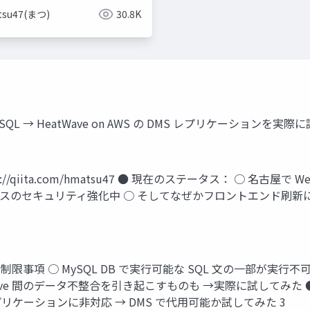
tsu47(まつ)
30.8K
ySQL → HeatWave on AWS の DMS レプリケーションを実際に試して
s://qiita.com/hmatsu47 ● 現在のステータス： ○ 名古
スのセキュリティ強化中 ○ そしてなぜかフロントエンド刷新に取り組み
 の制限事項 ○ MySQL DB で実行可能な SQL 文の一部が実行不
eatWave 間のデータ不整合を引き起こすものも →実際に試してみた ● 
レプリケーションに非対応 → DMS で代用可能か試してみた 3