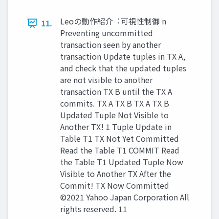
Leoの動作紹介︓可視性制御 n
11.
Preventing uncommitted
transaction seen by another
transaction Update tuples in TX A,
and check that the updated tuples
are not visible to another
transaction TX B until the TX A
commits. TX A TX B TX A TX B
Updated Tuple Not Visible to
Another TX! 1 Tuple Update in
Table T1 TX Not Yet Committed
Read the Table T1 COMMIT Read
the Table T1 Updated Tuple Now
Visible to Another TX After the
Commit! TX Now Committed
©2021 Yahoo Japan Corporation All
rights reserved. 11