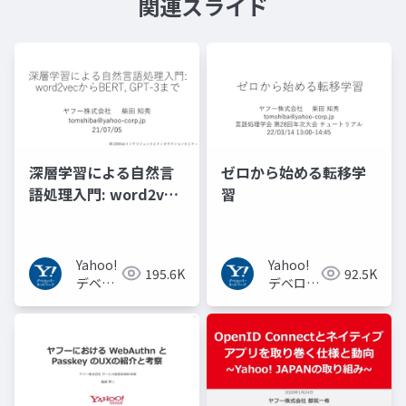
関連スライド
深層学習による自然言
ゼロから始める転移学
語処理入門: word2vec
習
からBERT, GPT-3まで
Yahoo!
Yahoo!
195.6K
92.5K
デベロ
デベロッ
ッパー
パーネッ
ネット
トワーク
ワーク