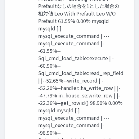
Prefaultなしの場合を1とした場合の
相対値 Leo With Prefault Leo W/O
Prefault 61.55% 0.00% mysqld
mysqld [.]
mysql_execute_command | ---
mysql_execute_command |-
-61.55%--
Sql_cmd_load_table::execute | -
-60.90%--
Sql_cmd_load_table::read_rep_field
| |--52.65%--write_record | -
-52.20%--handler::ha_write_row | |-
-47.79% in_house_se:write_row | |-
-22.36%--get_rowid() 98.90% 0.00%
mysqld mysqld [.]
mysql_execute_command | ---
mysql_execute_command |-
-98.90%--