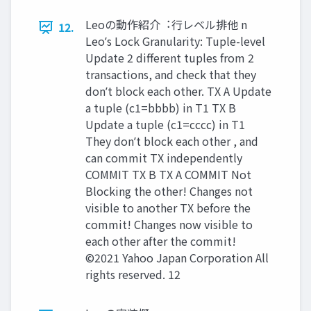
Leoの動作紹介︓⾏レベル排他 n
12.
Leoʼs Lock Granularity: Tuple-level
Update 2 different tuples from 2
transactions, and check that they
donʼt block each other. TX A Update
a tuple (c1=bbbb) in T1 TX B
Update a tuple (c1=cccc) in T1
They donʼt block each other , and
can commit TX independently
COMMIT TX B TX A COMMIT Not
Blocking the other! Changes not
visible to another TX before the
commit! Changes now visible to
each other after the commit!
©2021 Yahoo Japan Corporation All
rights reserved. 12