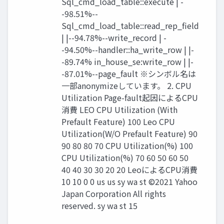
Sql_cmd_load_table::execute | -
-98.51%--
Sql_cmd_load_table::read_rep_field
| |--94.78%--write_record | -
-94.50%--handler::ha_write_row | |-
-89.74% in_house_se:write_row | |-
-87.01%--page_fault ※シンボル名は
一部anonymizeしています。 2. CPU
Utilization Page-fault起因によるCPU
消費 LEO CPU Utilization (With
Prefault Feature) 100 Leo CPU
Utilization(W/O Prefault Feature) 90
90 80 80 70 CPU Utilization(%) 100
CPU Utilization(%) 70 60 50 60 50
40 40 30 30 20 20 LeoによるCPU消費
10 10 0 0 us us sy wa st ©2021 Yahoo
Japan Corporation All rights
reserved. sy wa st 15