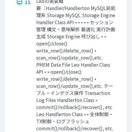
Leoの実装概
13.
要︓Handler/Handlerton MySQL前処
理系 Storage MySQL Storage Engine
Handler Class API • • • • • セッション
管理 構文・意味解析 最適化 実行計画
生成 Storage Engine 呼び出し • •
open()/close()
write_row()/delete_row() •
scan_row()/update_row(),etc.
PMEM Data File Leo Handler Class
API • • open()/close()
write_row()/delete_row() •
scan_row()/update_row(),etc. テー
ブル・インデクス操作 Transaction
Log Files Handlerton Class •
commit()/rollback()/recover(), etc
Leo Handlerton Class • • 全体制御・
TX制御・ログフラッシュ
commit()/rollback()/recover(), etc.