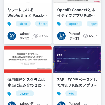
ヤフーにおける
OpenID Connectとネ
WebAuthn と Passkey
イティブアプリを取り
の UX の紹介と考察
巻く仕様と動向 Yahoo!
idcon
fidcon
openid
openid_to
#idcon #fidcon
JAPANの取り組み
#openid
Yahoo!
Yahoo!
83.5K
65.8K
#openid_tokyo
デベロッ
デベロッ
パーネッ
パーネッ
トワーク
トワーク
運用業務とスクラムは
ZAP - ZCPをベースとし
本当に組み合わせにく
たマルチK8sのアプリケ
いのか︖運用業務が大
ーション実行基盤
devsumi
yjtc
半を占めるプロダクト
#YJTC / YJTC21 B-3
開発での試行錯誤
Yahoo!デ
Yahoo!