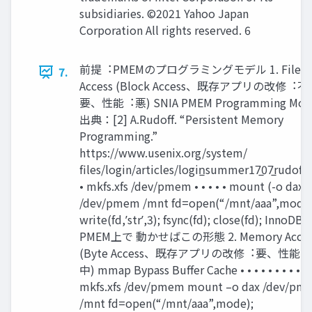
subsidiaries. ©2021 Yahoo Japan
Corporation All rights reserved. 6
前提︓PMEMのプログラミングモデル 1. File
7.
Access (Block Access、既存アプリの改修︓不
要、性能︓悪) SNIA PMEM Programming Mod
出典：[2] A.Rudoﬀ. “Persistent Memory
Programming.”
https://www.usenix.org/system/
ﬁles/login/articles/login̲summer17̲07̲rudoﬀ.
• mkfs.xfs /dev/pmem • • • • • mount (-o dax)
/dev/pmem /mnt fd=open(“/mnt/aaa”,mode)
write(fd,ʼstrʼ,3); fsync(fd); close(fd); InnoDB
PMEM上で 動かせばこの形態 2. Memory Acces
(Byte Access、既存アプリの改修︓要、性能︓
中) mmap Bypass Buﬀer Cache • • • • • • • • •
mkfs.xfs /dev/pmem mount –o dax /dev/pm
/mnt fd=open(“/mnt/aaa”,mode);