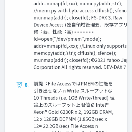
addr=mmap(fd,xxx); memcpy(addr,ʼstrʼ);
//memcpy with byte access clﬂush(); sfence()
munmap(addr); close(fd); FS-DAX 3. Raw
Device Access (独⾃領域管理要、既存アプリ
修︓要、性能︓⾼) • • • • • • •
fd=open(“/dev/pmem”,mode);
addr=mmap(fd,xxx); //Linux only supports th
memcpy(addr,ʼstrʼ); clﬂush(); sfence();
munmap(addr); close(fd); ©2021 Yahoo Japa
Corporation All rights reserved. DEV-DAX 7
前提︓File AccessではPMEMの性能を
8.
引き出せない n Write スループット＠
10 Threads (i.e. 1GB Write/thread) 理
論上のスループット上限値 Ø Intel®
Xeon® Gold 6230R x 2, 192GB DRAM,
12 x 128GB DCPMM (1.85GB/sec x
12= 22.2GB/sec) File Access n