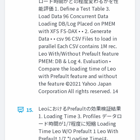
ロード時間がどの程度変わるかを性
能評価 1. Define a Test Table 3.
Load Data 96 Concurrent Data
Loading DB/Log Placed on PMEM
with XFS FS-DAX • • 2. Generate
Data • • csv 96 CSV Files to load in
parallel Each CSV contains 1M rec.
Leo With/Without Prefault feature
PMEM: DB & Log 4. Evaluation •
Compare the loading time of Leo
with Prefault feature and without
the feature ©2021 Yahoo Japan
Corporation All rights reserved. 14
LeoにおけるPrefaultの効果検証結果
15.
1. Loading Time 3. Proﬁles データロ
ード時間が1/7程度に短縮 Loading
Time Leo W/O Prefault 1 Leo With
Prefault 1/7 *Loading Timeは、