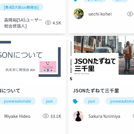
[第4回大阪sas勉強会]
uechi kohei
森岡裕[SASユーザー
4.5K
総会世話人]
ONについて
JSONたずねて三千里
powerautomate
array
json
json
powerautoma
Miyake Hideo
33.1K
Sakura Yurimiya