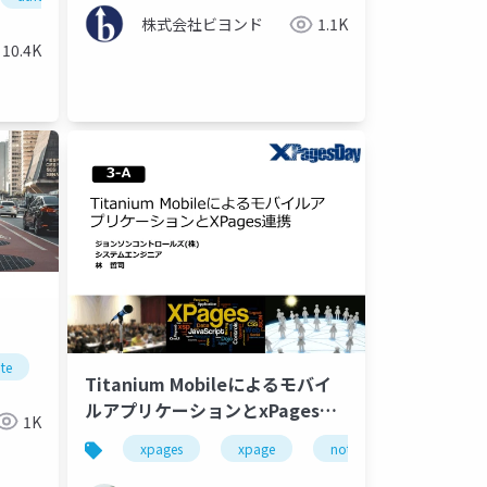
株式会社ビヨンド
1.1K
10.4K
te
Titanium Mobileによるモバイ
ルアプリケーションとxPages連
1K
携(公開資料)
xpages
xpage
notes
domino