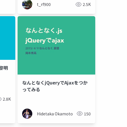
t_rf900
2.5K
〜黎明
なんとなくjQueryでAjaxをつか
ってみる
2.8K
Hidetaka Okamoto
150