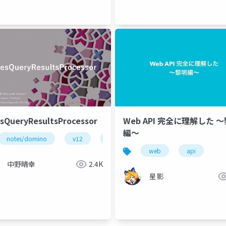
sQueryResultsProcessor
Web API 完全に理解した 
編〜
notes/domino
v12
開発
lotusscript
web
api
中野晴幸
2.4K
星影