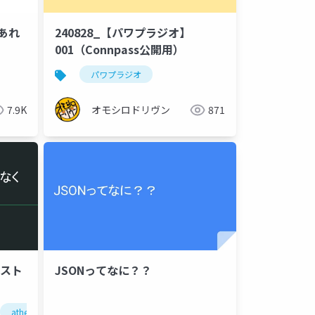
てあれ
240828_【パワプラジオ】
001（Connpass公開用）
パワプラジオ
7.9K
オモシロドリヴン
871
コスト
JSONってなに？？
athena
クエリ
クエリチューニング
チューニング