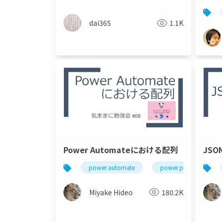
dai365
1.1K
Power Automateにおける配列
JS
power automate
power platform
Miyake Hideo
180.2K