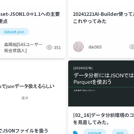
aset-JSON1.0⇒1.1への主要
20241221AI-Builder使っ
更点
これやってみた
dataset-json
森岡裕[SASユーザー
dai365
351
総会世話人]
[02_16]データ分析環境の
を見直してみた。
SでJSONファイルを扱う
parquet
json