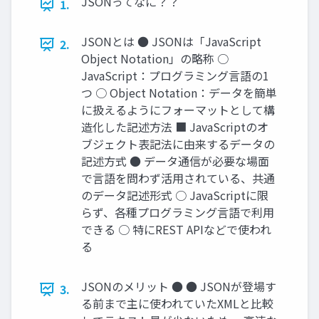
JSONってなに？？
1.
JSONとは ● JSONは「JavaScript
2.
Object Notation」の略称 ○
JavaScript：プログラミング言語の1
つ ○ Object Notation：データを簡単
に扱えるようにフォーマットとして構
造化した記述方法 ■ JavaScriptのオ
ブジェクト表記法に由来するデータの
記述方式 ● データ通信が必要な場面
で言語を問わず活用されている、共通
のデータ記述形式 ○ JavaScriptに限
らず、各種プログラミング言語で利用
できる ○ 特にREST APIなどで使われ
る
JSONのメリット ● ● JSONが登場す
3.
る前まで主に使われていたXMLと比較