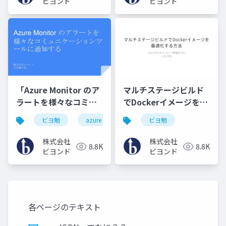
ビヨンド
ビヨンド
「Azure Monitor のア
マルチステージビルド
ラートを様々なコミュ
でDockerイメージを最
ニケーションツールに
適化する方法
ビヨ勉
azure
ビヨ勉
通知する」
株式会社
株式会社
8.8K
8.8K
ビヨンド
ビヨンド
各ページのテキスト