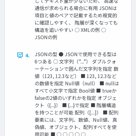
してテキスト量が少ないため、 高速な
通信が求められる場合に有用 JSONは
項目と値のペアで記載するため視覚的
に確認しやすく、 階層が深くなっても
構造を追いやすい ○ XMLの例 ○
JSONの例
JSONの型 ● JSONで使用できる型は
4.
6つある ○ 文字列（”...”） ダブルクォ
ーテーションで囲んだ文字列を指定 数
値（123, 12.3など） ■ 123, 12.3など
の数値を指定 Null値（null） ■ nullは
すべて小文字で指定 Bool値 ■ trueか
falseの2値のいずれかを指定 オブジェ
クト（{...}） ■ {...}で指定 ■ 階層構造
を持つことが可能 配列（[...]） ■ 配列
要素には、文字列、数値、Null値、真
偽値、オブジェクト、配列すべてを使
用可能 ■ ○ ○ ○ ○ ○