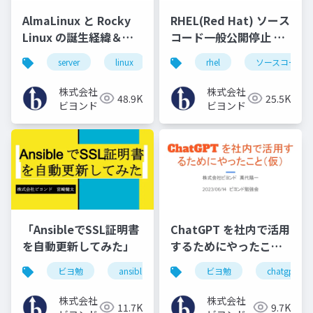
AlmaLinux と Rocky
RHEL(Red Hat) ソース
Linux の誕生経緯＆比
コード一般公開停止 騒
較
動
server
linux
os
rhel
ソースコード
株式会社
株式会社
48.9K
25.5K
ビヨンド
ビヨンド
「AnsibleでSSL証明書
ChatGPT を社内で活用
を自動更新してみた」
するためにやったこと
（仮）
ビヨ勉
ansibl
ssl
ビヨ勉
chatgpt
株式会社
株式会社
11.7K
9.7K