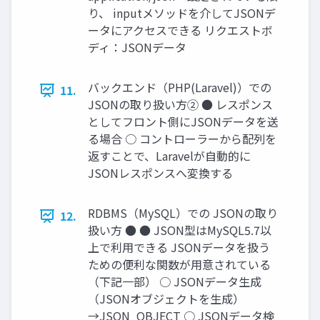
り、 inputメソッドを介してJSONデ
ータにアクセスできる リクエストボ
ディ：JSONデータ
バックエンド（PHP(Laravel)）での
11.
JSONの取り扱い方② ● レスポンス
としてフロント側にJSONデータを送
る場合 ○ コントローラーから配列を
返すことで、Laravelが自動的に
JSONレスポンスへ変換する
RDBMS（MySQL）での JSONの取り
12.
扱い方 ● ● JSON型はMySQL5.7以
上で利用できる JSONデータを扱う
ための便利な関数が用意されている
（下記一部） ○ JSONデータ生成
（JSONオブジェクトを生成）
→JSON_OBJECT ○ JSONデータ検