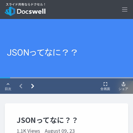
Ope
JSONってなに？？
1.1K Views
August 09, 23