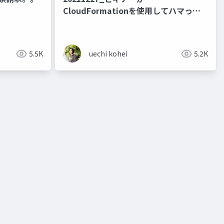
CloudFormationを使用してハマった
ところ
5.5K
uechi kohei
5.2K