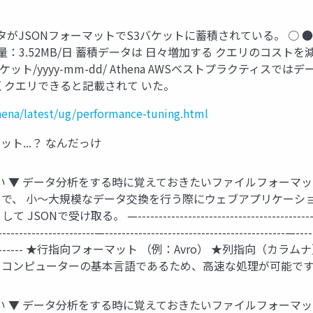
JSONフォーマットでS3バケットに蓄積されている。 ○ ● ● 
量：3.52MB/日 蓄積データは 日々増加する クエリのコストを減
ット/yyyy-mm-dd/ Athena AWSベストプラクティスではデー
くクエリできると記載されて いた。
hena/latest/ug/performance-tuning.html
マット...？ なんだっけ
の違い ▼ データ分析をする時に覚えておきたいファイルフォーマッ
で、 小〜大規模なデータ交換を行う際にウェブアプリケーション
-------------------------------------------—-----------
-----------------------—-------------------------------------------—----
------------------------- ★行指向フォーマット （例：Avro） 
。 コンピューターの基本言語であるため、高速な処理が可能で
の違い ▼ データ分析をする時に覚えておきたいファイルフォーマッ