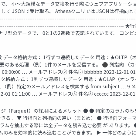
で、 小〜大規模なデータ交換を行う際にウェブアプリケーション
で受け取る。 Athenaクエリでは JSONは行指向として扱われる。 —------
---------------------------------------—--------------------------------
------------------------------------------—----------------
 バイナリ型のデータで、 0と1の2進数で表記されています。 
特徴 データ格納方式： 1行ずつ連続したデータ 用途：★OLT
処理 （例）1件のメールを受信する。 ⚫ 列指向 （カラムナ） from 
00:00:00 … メールアドレス② 件名② bbbbbb 2023-12-01 01
timestamp データ格納方式： 1列ずつ連続したデータ 用途：★OL
のメールアドレスを検索する from subject … 9 メールアドレス
1 01:11:00 … メールアドレス③ 件名③ cccccc 2023-12-01 0
ジ（Parquet）の採用によるメリット ● ● 特定のカラムの
る。 ▼ 行指向と列指向の違い（まとめ） ● 行指向フォーマット（
ムを抽出する際には全データを読み込む必要 が あります。 ● 列
みを効率的に読み込むことができます。 ▶ 一体どのように、S3