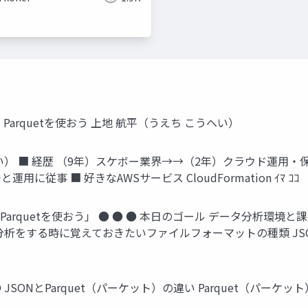
なく Parquetを使おう 上地 航平（うえち こうへい）
へい） ■ 経歴 （9年）スケボー業界→→（2年）クラウド運用・
事 ■ 好きなAWSサービス CloudFormation ｲﾏ ｺｺ
rquetを使おう」 ● ● ● 本日のゴール データ分析環境と課題
分析をする時に覚えておきたいファイルフォーマットの種類 JSONか
 JSONとParquet（パーケット）の違い Parquet（パ