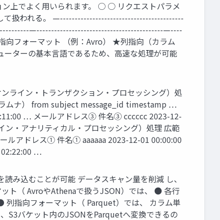
上でよく用いられます。 ○ ○ リクエストパラメ
------------------------------------
-----------—-------------------------------------------—----
------------------ ★行指向フォーマット （例：Avro） ★列指向（カラム
コンピューターの基本言語であるため、高速な処理が可能
P（オンライン・トランザクション・プロセッシング）処
subject message_id timestamp …
:11:00 … メールアドレス③ 件名③ cccccc 2023-12-
AP（オンライン・アナリティカル・プロセッシング）処理 広範
① 件名① aaaaaa 2023-12-01 00:00:00
2:22:00 …
みを読み込むことが可能 データスキャン量を削減 し、
 AvroやAthenaで扱うJSON）では、 ● 各行
指向フォーマット（ Parquet）では、 カラム単
バケット内のJSONをParquetへ変換できるの