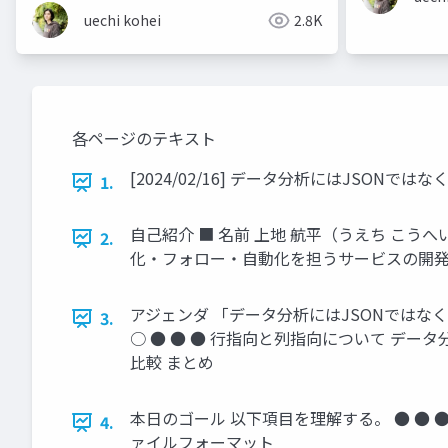
uechi kohei
2.8K
各ページのテキスト
[2024/02/16] データ分析にはJSONでは
1.
自己紹介 ■ 名前 上地 航平（うえち こう
2.
化・フォロー・自動化を担うサービスの開発と運用に従
アジェンダ 「データ分析にはJSONではなくPa
3.
○ ● ● ● 行指向と列指向について データ
比較 まとめ
本日のゴール 以下項目を理解する。 ● ● ●
4.
ァイルフォーマット