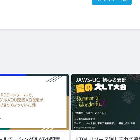
ールで、 シングルAZの配置
LT04 リソース消し忘れて