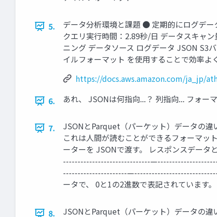
データ分析環境と課題 ● 定期的にログデータが
5.
クエリ実行時間：2.89秒/日 データスキャン
ニング データソース ログデータ JSON S3バケ
イルフォーマット を使用することで効率よ
https://docs.aws.amazon.com/ja_jp/at
あれ、 JSONは何指向...？ 列指向... フォー
6.
JSONとParquet（パーケット）データ
7.
これは人間が読むことができるフォーマット
ーターを JSONで渡す。 レスポンスデータとして JSONで受け取る。 —
------------------------------—--------------------
----------------------—---------
ータで、 0と1の2進数で表記されています
JSONとParquet（パーケット）データ
8.