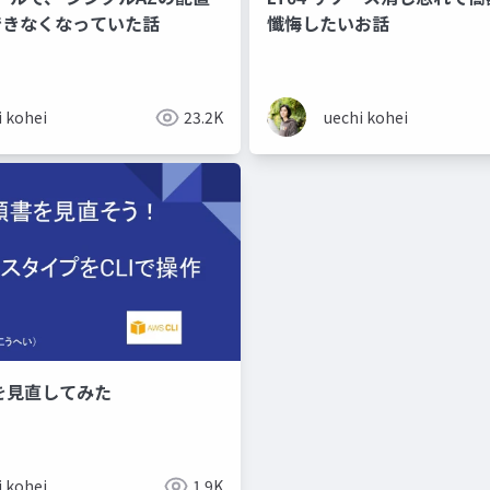
 できなくなっていた話
懺悔したいお話
i kohei
23.2K
uechi kohei
書を見直してみた
i kohei
1.9K