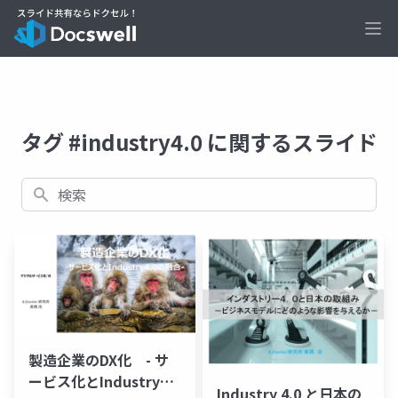
Ope
タグ #industry4.0 に関するスライド
検索
製造企業のDX化 - サ
ービス化とIndustry4.0
Industry 4.0 と日本の