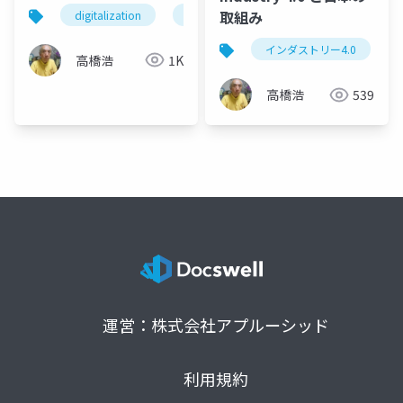
の融合 -
取組み
digitalization
manufacturing companies
industr
インダストリー4.0
高橋浩
1K
高橋浩
539
運営：株式会社アプルーシッド
利用規約