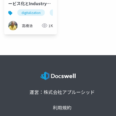
ービス化とIndustry4.0
の融合 -
digitalization
manufacturing companies
industr
高橋浩
1K
運営：株式会社アプルーシッド
利用規約