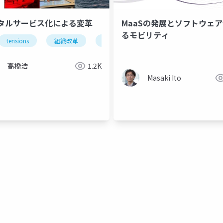
タルサービス化による変革
MaaSの発展とソフトウェ
るモビリティ
tensions
組織改革
デジタル化
digital servitization
s
industry4.0
デジタル化
digital servitization
d
高橋浩
1.2K
Masaki Ito