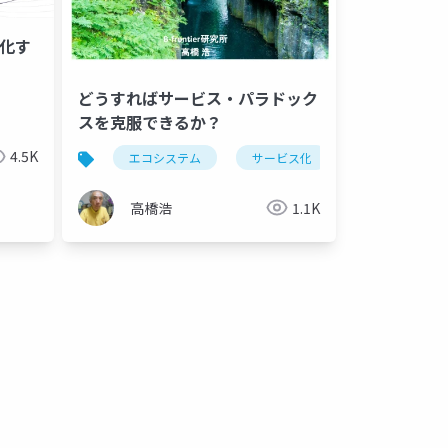
ア化す
サービス化
デジタルサービス化
デジタルサービス化におけ
どうすればサービス・パラドック
x化
サービス化
dx scenario
製造企業
スを克服できるか？
4.5K
エコシステム
サービス化
サービス・パラ
高橋浩
1.1K