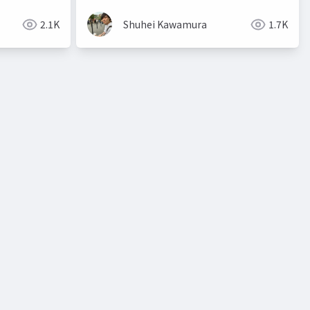
2.1K
Shuhei Kawamura
1.7K