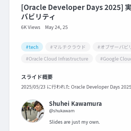
[Oracle Developer Days 202
バビリティ
6K Views
May 24, 25
#tech
#マルチクラウド
#オブザーバビ
#Oracle Cloud Infrastructure
#Google Clou
スライド概要
2025/05/23 に行われた Oracle Developer Days
Shuhei Kawamura
@shukawam
Slides are just my own.