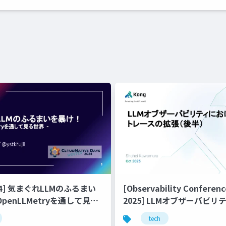
24] 気まぐれLLMのふるまい
[Observability Conferen
OpenLLMetryを通して見る
2025] LLMオブザーバビ
トレースの拡張（後半）
tech