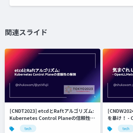
関連スライド
[CNDT2023] etcdとRaftアルゴリズム:
[CNDW20
Kubernetes Control Planeの信頼性の
を暴け！ - 
解剖
世界 -
tech
tech