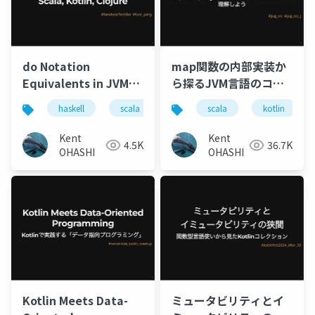
do Notation
map関数の内部実装か
Equivalents in JVM
ら探るJVM言語のコレ
languages: Scala,
クション: Scala,
haskell
scala
kotlin
scala
clojure
kotlin
関数
Kotlin, Clojure
Kotlin, Clojureコレク
ションの基本的な設計
Kent
Kent
4.5K
36.7K
を理解しよう
OHASHI
OHASHI
Kotlin Meets Data-
ミュータビリティとイ