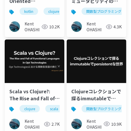
Oriented
ミュータビリティの狭
Programming: Kotlin
間: 関数型言語使いから
kotlin
clojure
データ指向プログラミング
関数型プログラミング
で実践する「データ指
見たKotlinコレクショ
向プログラミング」
ン
Kent
Kent
10.2K
4.3K
OHASHI
OHASHI
Clojureコレクションで
Scala vs Clojure?:
探るimmutableで
The Rise and Fall of
persistentな世界
Functional
関数型プログラミング
clojure
scala
web api
技術選定
Languages in Opt
Technologies
Kent
Kent
10.9K
2.7K
OHASHI
OHASHI