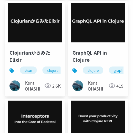
Clojurianからみた
GraphQL API in
Elixir
Clojure
elixir
clojure
関数型プログラミング
clojure
graphql
Kent
Kent
2.6K
419
OHASHI
OHASHI