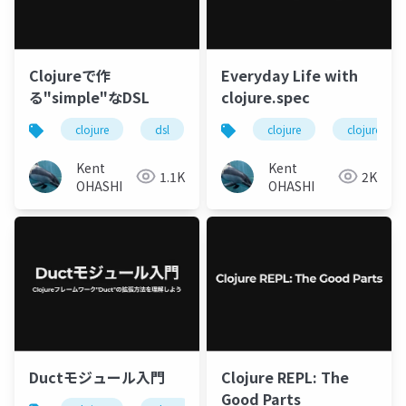
Clojureで作
Everyday Life with
る"simple"なDSL
clojure.spec
clojure
dsl
clojure
clojure.spec
Kent
Kent
1.1K
2K
OHASHI
OHASHI
Ductモジュール入門
Clojure REPL: The
Good Parts