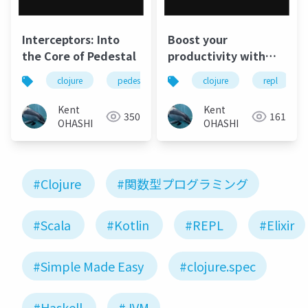
Interceptors: Into
Boost your
the Core of Pedestal
productivity with
Clojure REPL
clojure
pedestal
interceptor
clojure
middleware
repl
Kent
Kent
350
161
OHASHI
OHASHI
#Clojure
#関数型プログラミング
#Scala
#Kotlin
#REPL
#Elixir
#Simple Made Easy
#clojure.spec
#Haskell
#JVM