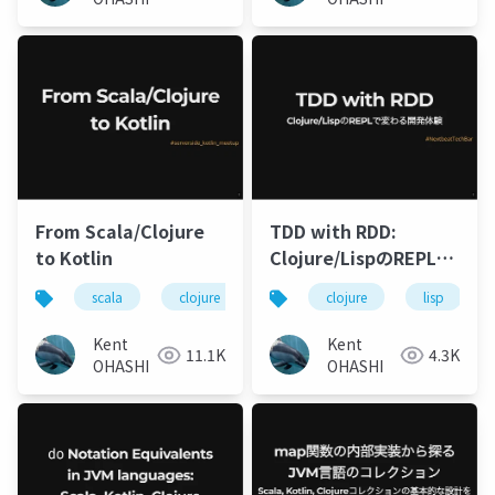
From Scala/Clojure
TDD with RDD:
to Kotlin
Clojure/LispのREPLで
変わる開発体験
scala
clojure
kotlin
clojure
関数型プログラミン
lisp
Kent
Kent
11.1K
4.3K
OHASHI
OHASHI