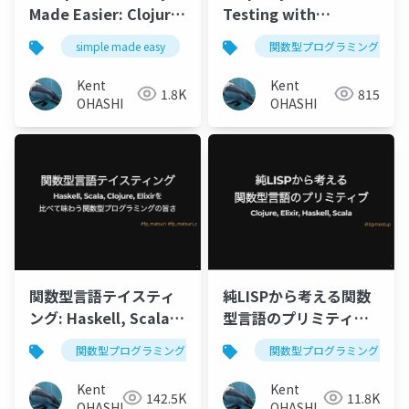
Made Easier: Clojure
Testing with
に学ぶsimplicity
test.check and
simple made easy
clojure
関数型プログラミング
関数型プログラミング
clojure.spec: Clojure
でPBTに(再)入門しよう
Kent
Kent
1.8K
815
OHASHI
OHASHI
関数型言語テイスティ
純LISPから考える関数
ング: Haskell, Scala,
型言語のプリミティブ:
Clojure, Elixirを比べ
Clojure, Elixir,
関数型プログラミング
haskell
scala
cloju
関数型プログラミング
て味わう関数型プログ
Haskell, Scala
ラミングの旨さ
Kent
Kent
142.5K
11.8K
OHASHI
OHASHI