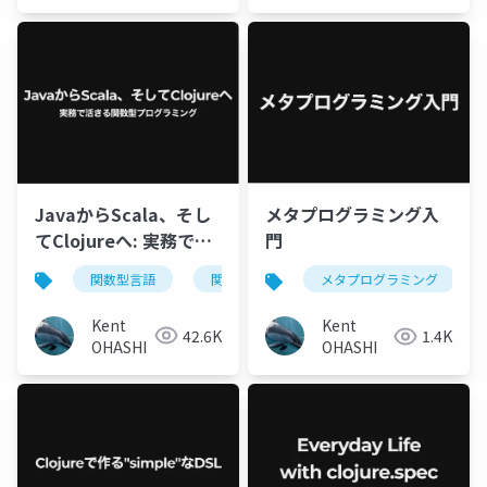
JavaからScala、そし
メタプログラミング入
てClojureへ: 実務で活
門
きる関数型プログラミ
関数型言語
関数型プログラミング
java
s
メタプログラミング
ング
Kent
Kent
42.6K
1.4K
OHASHI
OHASHI