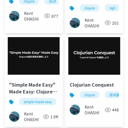
clojure
duct
clojure
repl
Kent
877
OHASHI
Kent
201
OHASHI
"Simple Made Easy"
Clojurian Conquest
Made Easy: Clojureの
clojure
技術選定
設計思想を理解しよう
simple made easy
設計
clojure
Kent
448
OHASHI
Kent
1.9K
OHASHI