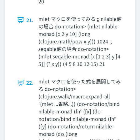
20
mlet マクロを使ってみる ;; nilable値
21.
の場合 do-notation> (mlet nilable-
monad [x 2 y 10] (long
(clojure.math/pow x y))) 1024 ;;
seqable値の場合 do-notation>
(mlet seqable-monad [x [1 2 3] y [4
5]] (* x y)) (4 5 8 10 12 15) 21
mlet マクロを使った式を展開してみ
22.
る do-notation>
(clojure.walk/macroexpand-all
'(mlet ...省略...)) (do-notation/bind
nilable-monad (fn* ([x] (do-
notation/bind nilable-monad (fn*
([y] (do-notation/return nilable-
monad (do (long