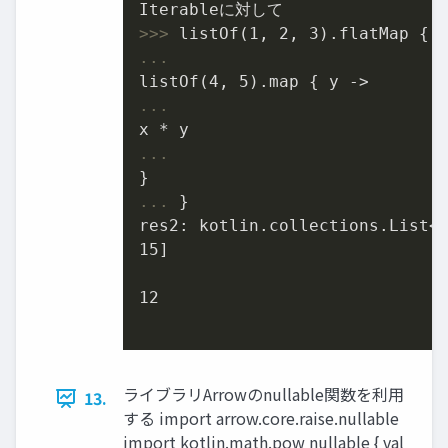
>>>
listOf(
1
, 
2
, 
3
).flatMap { 
...
...
...
...
}
res2: kotlin.collections.List<k
15]

12

ライブラリArrowのnullable関数を利⽤
13.
する import arrow.core.raise.nullable
import kotlin.math.pow nullable { val