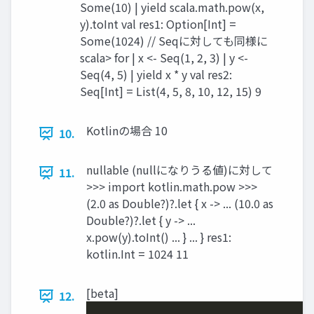
Some(10) | yield scala.math.pow(x,
y).toInt val res1: Option[Int] =
Some(1024) // Seqに対しても同様に
scala> for | x <- Seq(1, 2, 3) | y <-
Seq(4, 5) | yield x * y val res2:
Seq[Int] = List(4, 5, 8, 10, 12, 15) 9
Kotlinの場合 10
10.
nullable (nullになりうる値)に対して
11.
>>> import kotlin.math.pow >>>
(2.0 as Double?)?.let { x -> ... (10.0 as
Double?)?.let { y -> ...
x.pow(y).toInt() ... } ... } res1:
kotlin.Int = 1024 11
[beta]
12.