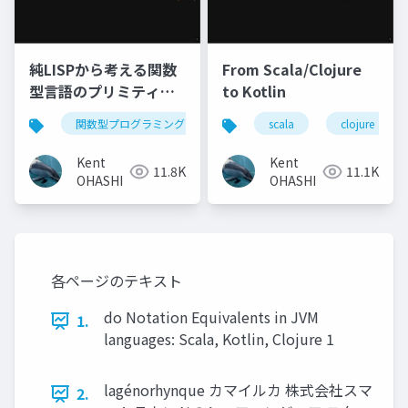
純LISPから考える関数
From Scala/Clojure
型言語のプリミティブ:
to Kotlin
Clojure, Elixir,
関数型プログラミング
lisp
scala
clojure
clojure
elixir
Haskell, Scala
Kent
Kent
11.8K
11.1K
OHASHI
OHASHI
各ページのテキスト
do Notation Equivalents in JVM
1.
languages: Scala, Kotlin, Clojure 1
lagénorhynque カマイルカ 株式会社スマ
2.