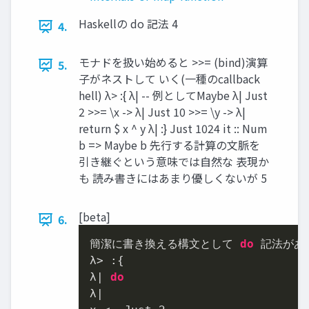
Haskellの do 記法 4
4.
モナドを扱い始めると >>= (bind)演算
5.
⼦がネストして いく(⼀種のcallback
hell) λ> :{ λ| -- 例としてMaybe λ| Just
2 >>= \x -> λ| Just 10 >>= \y -> λ|
return $ x ^ y λ| :} Just 1024 it :: Num
b => Maybe b 先⾏する計算の⽂脈を
引き継ぐという意味では⾃然な 表現か
も 読み書きにはあまり優しくないが 5
[beta]
6.
簡潔に書き換える構⽂として 
do
 記法がある
λ> :{

λ| 
do
λ|
