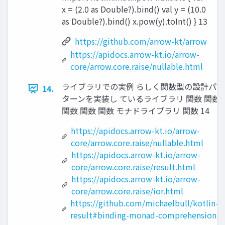
x = (2.0 as Double?).bind() val y = (10.0
as Double?).bind() x.pow(y).toInt() } 13
https://github.com/arrow-kt/arrow
https://apidocs.arrow-kt.io/arrow-
core/arrow.core.raise/nullable.html
ライブラリでの実例 らしく関数型の設計パ
14.
ターンを実装し ているライブラリ 関数 関数
関数 関数 関数 モナドライブラリ 関数 14
https://apidocs.arrow-kt.io/arrow-
core/arrow.core.raise/nullable.html
https://apidocs.arrow-kt.io/arrow-
core/arrow.core.raise/result.html
https://apidocs.arrow-kt.io/arrow-
core/arrow.core.raise/ior.html
https://github.com/michaelbull/kotlin-
result#binding-monad-comprehension