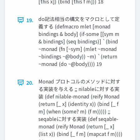
[this x]) (bind [this f m])) 18
do記法相当の構⽂をマクロとして定
19.
義する (defmacro mlet [monad
bindings & body] (if-some [[sym m
& bindings] (seq bindings)] `(bind
~monad (fn [~sym] (mlet ~monad
~bindings ~@body)) ~m) `(return
~monad (do ~@body)))) 19
Monad プロトコルのメソッドに対す
20.
る実装を与える ;; nilableに対する実
装 (def nilable-monad (reify Monad
(return [_ x] (identity x)) (bind [_ f
m] (when (some? m) (f m))))) ;;
seqableに対する実装 (def seqable-
monad (reify Monad (return [_ x]
(list x)) (bind [_ f m] (mapcat f m))))