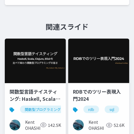
関連スライド
関数型言語テイスティ
RDBでのツリー表現入
ング: Haskell, Scala,
門2024
Clojure, Elixirを比べ
関数型プログラミング
haskell
scala
cloju
rdb
sql
モ
て味わう関数型プログ
ラミングの旨さ
Kent
Kent
142.5K
52.6K
OHASHI
OHASHI