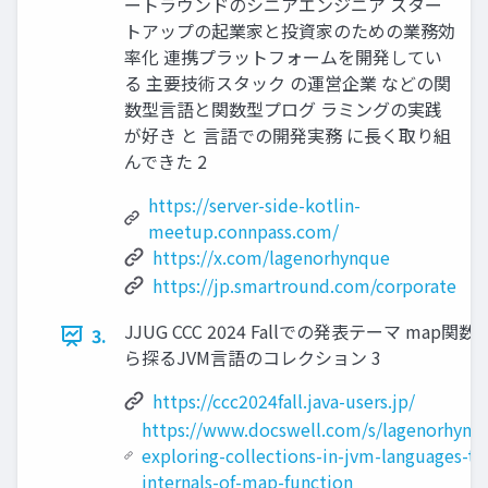
ートラウンドのシニアエンジニア スター
トアップの起業家と投資家のための業務効
率化 連携プラットフォームを開発してい
る 主要技術スタック の運営企業 などの関
数型⾔語と関数型プログ ラミングの実践
が好き と ⾔語での開発実務 に⻑く取り組
んできた 2
https://server-side-kotlin-
meetup.connpass.com/
https://x.com/lagenorhynque
https://jp.smartround.com/corporate
JJUG CCC 2024 Fallでの発表テーマ map
3.
ら探るJVM⾔語のコレクション 3
https://ccc2024fall.java-users.jp/
https://www.docswell.com/s/lagenorhyn
exploring-collections-in-jvm-languages-t
internals-of-map-function