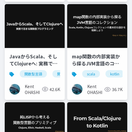
JavaからScala、そし
map関数の内部実装か
てClojureへ: 実務で活
ら探るJVM言語のコレ
きる関数型プログラミ
クション: Scala,
関数型言語
関数型プログラミング
java
s
scala
kotlin
ング
Kotlin, Clojureコレク
ションの基本的な設計
Kent
Kent
42.6K
36.7K
を理解しよう
OHASHI
OHASHI