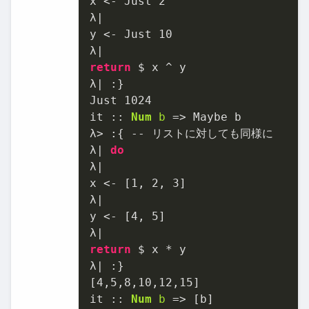
x <- Just 
2
λ|

y <- Just 
10
return
 $ x ^ y

λ| :}

Just 
1024
it :: 
Num
b
=
> Maybe b

λ> :{ -- リストに対しても同様に

λ| 
do
λ|

x <- [
1
, 
2
, 
3
]

λ|

y <- [
4
, 
5
]

return
 $ x * y

λ| :}

[
4
,
5
,
8
,
10
,
12
,
15
]

it :: 
Num
b
=
> [b]
