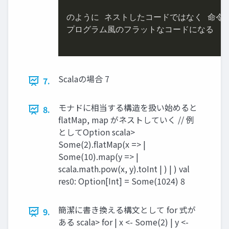
のように ネストしたコードではなく 命令型
プログラム⾵のフラットなコードになる

Scalaの場合 7
7.
モナドに相当する構造を扱い始めると
8.
flatMap, map がネストしていく // 例
としてOption scala>
Some(2).flatMap(x => |
Some(10).map(y => |
scala.math.pow(x, y).toInt | ) | ) val
res0: Option[Int] = Some(1024) 8
簡潔に書き換える構⽂として for 式が
9.
ある scala> for | x <- Some(2) | y <-