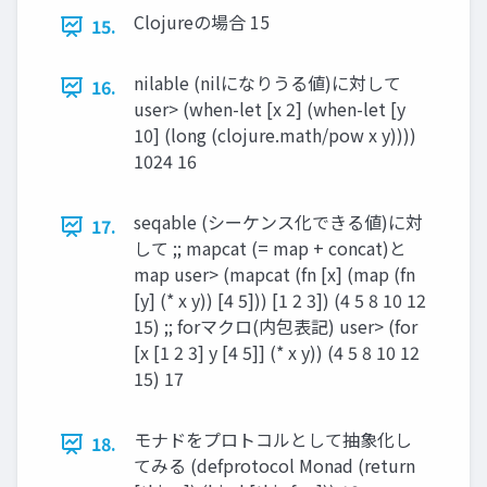
Clojureの場合 15
15.
nilable (nilになりうる値)に対して
16.
user> (when-let [x 2] (when-let [y
10] (long (clojure.math/pow x y))))
1024 16
seqable (シーケンス化できる値)に対
17.
して ;; mapcat (= map + concat)と
map user> (mapcat (fn [x] (map (fn
[y] (* x y)) [4 5])) [1 2 3]) (4 5 8 10 12
15) ;; forマクロ(内包表記) user> (for
[x [1 2 3] y [4 5]] (* x y)) (4 5 8 10 12
15) 17
モナドをプロトコルとして抽象化し
18.
てみる (defprotocol Monad (return